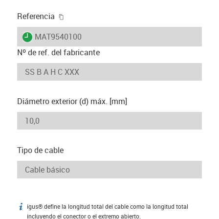
igus-icon-copy-clipboard
Referencia
igus-icon-lieferzeit
MAT9540100
Nº de ref. del fabricante
Diámetro exterior (d) máx. [mm]
Tipo de cable
igus® define la longitud total del cable como la longitud total
igus-icon-info
incluyendo el conector o el extremo abierto.