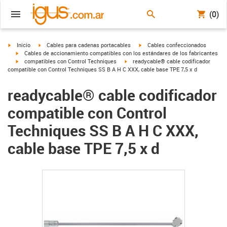
(0)
igus-icon-arrow-right
igus-icon-arrow-right
igus-icon-arrow-right
Inicio
Cables para cadenas portacables
Cables confeccionados
igus-icon-arrow-right
Cables de accionamiento compatibles con los estándares de los fabricantes
igus-icon-arrow-right
igus-icon-arrow-right
compatibles con Control Techniques
readycable® cable codificador
compatible con Control Techniques SS B A H C XXX, cable base TPE 7,5 x d
readycable® cable codificador
compatible con Control
Techniques SS B A H C XXX,
cable base TPE 7,5 x d