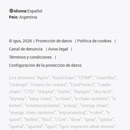
Idioma:
Español
País:
Argentina
©
igus, 2026
Protección de datos
Política de cookies
Canal de denuncia
Aviso legal
Términos y condiciones
Configuración de la protección de datos
Los términos "Apiro", "AutoChain", "CFRIP", "chainflex",
"chainge", "chains for cranes", "ConProtect", "cradle-
chain", "CTD", "drygear", "drylin", "dryspin", "dry-tech",
"dryway", "easy chain", "e-chain", "e-chain systems", "e-
ketten", "e-kettensysteme", "e-loop", "energy chain",
"energy chain systems", "enjoyneering", "e-skin", "e-
spool", "fixflex", "flizz", "i.Cee", "ibow", "igear", "iglidur",
"igubal", "igumid", "igus", "igus improves what moves",