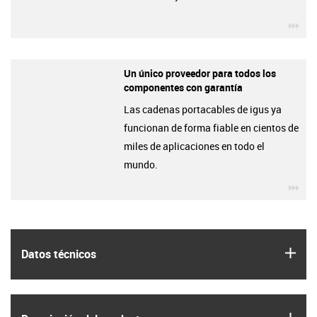
igu
Un único proveedor para todos los
componentes con garantía
Las cadenas portacables de igus ya
funcionan de forma fiable en cientos de
miles de aplicaciones en todo el
mundo.
igu
igus
Datos técnicos
igus