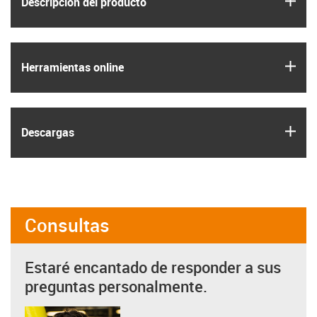
Descripción del producto
igus
Herramientas online
igus
Descargas
Consultas
Estaré encantado de responder a sus
preguntas personalmente.