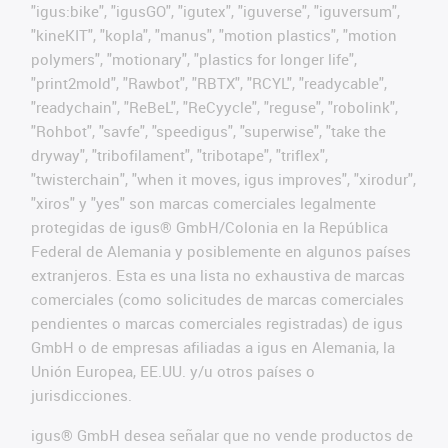
"igus:bike", "igusGO", "igutex", "iguverse", "iguversum",
"kineKIT", "kopla", "manus", "motion plastics", "motion
polymers", "motionary", "plastics for longer life",
"print2mold", "Rawbot", "RBTX", "RCYL", "readycable",
"readychain", "ReBeL", "ReCyycle", "reguse", "robolink",
"Rohbot", "savfe", "speedigus", "superwise", "take the
dryway", "tribofilament", "tribotape", "triflex",
"twisterchain", "when it moves, igus improves", "xirodur",
"xiros" y "yes" son marcas comerciales legalmente
protegidas de igus® GmbH/Colonia en la República
Federal de Alemania y posiblemente en algunos países
extranjeros. Esta es una lista no exhaustiva de marcas
comerciales (como solicitudes de marcas comerciales
pendientes o marcas comerciales registradas) de igus
GmbH o de empresas afiliadas a igus en Alemania, la
Unión Europea, EE.UU. y/u otros países o
jurisdicciones.
igus® GmbH desea señalar que no vende productos de