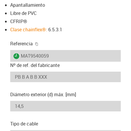
Apantallamiento
Libre de PVC
CFRIP®
Clase chainflex®:
6.5.3.1
igus-icon-copy-clipboard
Referencia
igus-icon-lieferzeit
MAT9540059
Nº de ref. del fabricante
Diámetro exterior (d) máx. [mm]
Tipo de cable