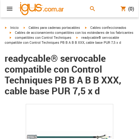
(0)
igus-icon-arrow-right
igus-icon-arrow-right
igus-icon-arrow-right
Inicio
Cables para cadenas portacables
Cables confeccionados
igus-icon-arrow-right
Cables de accionamiento compatibles con los estándares de los fabricantes
igus-icon-arrow-right
igus-icon-arrow-right
compatibles con Control Techniques
readycable® servocable
compatible con Control Techniques PB B A B B XXX, cable base PUR 7,5 x d
readycable® servocable
compatible con Control
Techniques PB B A B B XXX,
cable base PUR 7,5 x d