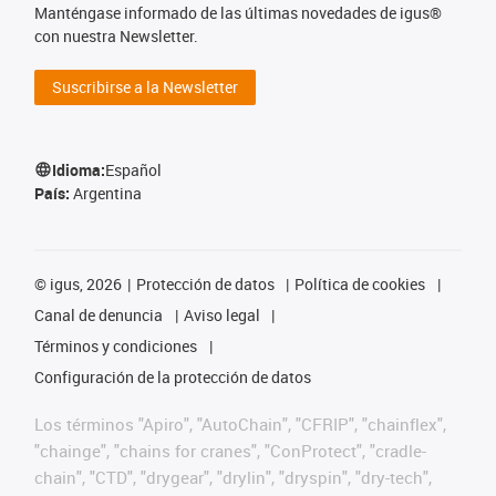
Manténgase informado de las últimas novedades de igus®
con nuestra Newsletter.
Suscribirse a la Newsletter
Idioma:
Español
País:
Argentina
©
igus, 2026
Protección de datos
Política de cookies
Canal de denuncia
Aviso legal
Términos y condiciones
Configuración de la protección de datos
Los términos "Apiro", "AutoChain", "CFRIP", "chainflex",
"chainge", "chains for cranes", "ConProtect", "cradle-
chain", "CTD", "drygear", "drylin", "dryspin", "dry-tech",