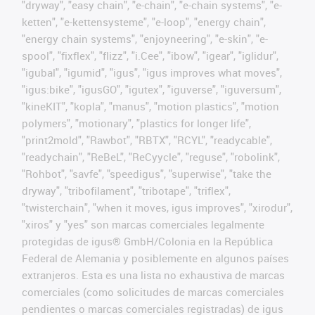
"dryway", "easy chain", "e-chain", "e-chain systems", "e-
ketten", "e-kettensysteme", "e-loop", "energy chain",
"energy chain systems", "enjoyneering", "e-skin", "e-
spool", "fixflex", "flizz", "i.Cee", "ibow", "igear", "iglidur",
"igubal", "igumid", "igus", "igus improves what moves",
"igus:bike", "igusGO", "igutex", "iguverse", "iguversum",
"kineKIT", "kopla", "manus", "motion plastics", "motion
polymers", "motionary", "plastics for longer life",
"print2mold", "Rawbot", "RBTX", "RCYL", "readycable",
"readychain", "ReBeL", "ReCyycle", "reguse", "robolink",
"Rohbot", "savfe", "speedigus", "superwise", "take the
dryway", "tribofilament", "tribotape", "triflex",
"twisterchain", "when it moves, igus improves", "xirodur",
"xiros" y "yes" son marcas comerciales legalmente
protegidas de igus® GmbH/Colonia en la República
Federal de Alemania y posiblemente en algunos países
extranjeros. Esta es una lista no exhaustiva de marcas
comerciales (como solicitudes de marcas comerciales
pendientes o marcas comerciales registradas) de igus