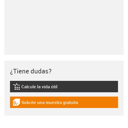
¿Tiene dudas?
Calcule la vida útil
igus-icon-lebensdauerrechner
Solicite una muestra gratuita
igus-icon-gratismuster