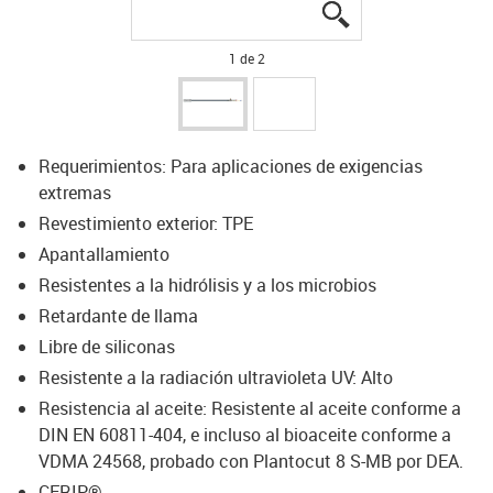
igus-icon-lupe
igus-icon-lupe
1 de 2
Requerimientos: Para aplicaciones de exigencias
extremas
Revestimiento exterior: TPE
Apantallamiento
Resistentes a la hidrólisis y a los microbios
Retardante de llama
Libre de siliconas
Resistente a la radiación ultravioleta UV: Alto
Resistencia al aceite: Resistente al aceite conforme a
DIN EN 60811-404, e incluso al bioaceite conforme a
VDMA 24568, probado con Plantocut 8 S-MB por DEA.
CFRIP®