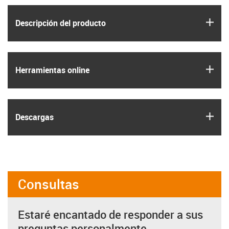
igus
Descripción del producto
igus
Herramientas online
igus
Descargas
Consultas
Estaré encantado de responder a sus
preguntas personalmente.