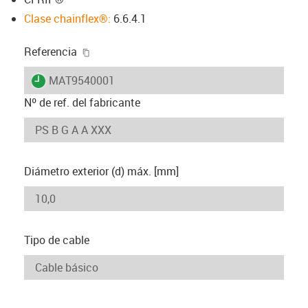
Clase chainflex®:
6.6.4.1
igus-icon-copy-clipboard
Referencia
igus-icon-lieferzeit
MAT9540001
Nº de ref. del fabricante
Diámetro exterior (d) máx. [mm]
Tipo de cable