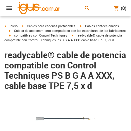
(0)
igus-icon-arrow-right
igus-icon-arrow-right
igus-icon-arrow-right
Inicio
Cables para cadenas portacables
Cables confeccionados
igus-icon-arrow-right
Cables de accionamiento compatibles con los estándares de los fabricantes
igus-icon-arrow-right
igus-icon-arrow-right
compatibles con Control Techniques
readycable® cable de potencia
compatible con Control Techniques PS B G A A XXX, cable base TPE 7,5 x d
readycable® cable de potencia
compatible con Control
Techniques PS B G A A XXX,
cable base TPE 7,5 x d