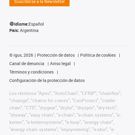
Suscribirse a la Newsletter
Idioma:
Español
País:
Argentina
©
igus, 2026
Protección de datos
Política de cookies
Canal de denuncia
Aviso legal
Términos y condiciones
Configuración de la protección de datos
Los términos "Apiro", "AutoChain", "CFRIP", "chainflex",
"chainge", "chains for cranes", "ConProtect", "cradle-
chain", "CTD", "drygear", "drylin", "dryspin", "dry-tech",
"dryway", "easy chain", "e-chain", "e-chain systems", "e-
ketten", "e-kettensysteme", "e-loop", "energy chain",
"energy chain systems", "enjoyneering", "e-skin", "e-