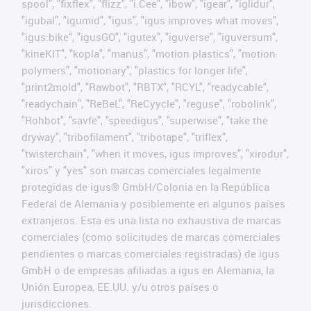
spool", "fixflex", "flizz", "i.Cee", "ibow", "igear", "iglidur",
"igubal", "igumid", "igus", "igus improves what moves",
"igus:bike", "igusGO", "igutex", "iguverse", "iguversum",
"kineKIT", "kopla", "manus", "motion plastics", "motion
polymers", "motionary", "plastics for longer life",
"print2mold", "Rawbot", "RBTX", "RCYL", "readycable",
"readychain", "ReBeL", "ReCyycle", "reguse", "robolink",
"Rohbot", "savfe", "speedigus", "superwise", "take the
dryway", "tribofilament", "tribotape", "triflex",
"twisterchain", "when it moves, igus improves", "xirodur",
"xiros" y "yes" son marcas comerciales legalmente
protegidas de igus® GmbH/Colonia en la República
Federal de Alemania y posiblemente en algunos países
extranjeros. Esta es una lista no exhaustiva de marcas
comerciales (como solicitudes de marcas comerciales
pendientes o marcas comerciales registradas) de igus
GmbH o de empresas afiliadas a igus en Alemania, la
Unión Europea, EE.UU. y/u otros países o
jurisdicciones.