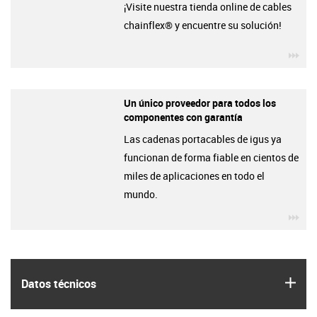
¡Visite nuestra tienda online de cables
chainflex® y encuentre su solución!
igu
Un único proveedor para todos los
componentes con garantía
Las cadenas portacables de igus ya
funcionan de forma fiable en cientos de
miles de aplicaciones en todo el
mundo.
igu
igus
Datos técnicos