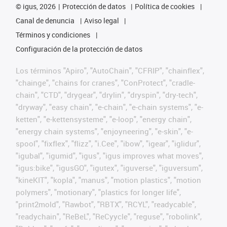
©
igus, 2026
Protección de datos
Política de cookies
Canal de denuncia
Aviso legal
Términos y condiciones
Configuración de la protección de datos
Los términos "Apiro", "AutoChain", "CFRIP", "chainflex",
"chainge", "chains for cranes", "ConProtect", "cradle-
chain", "CTD", "drygear", "drylin", "dryspin", "dry-tech",
"dryway", "easy chain", "e-chain", "e-chain systems", "e-
ketten", "e-kettensysteme", "e-loop", "energy chain",
"energy chain systems", "enjoyneering", "e-skin", "e-
spool", "fixflex", "flizz", "i.Cee", "ibow", "igear", "iglidur",
"igubal", "igumid", "igus", "igus improves what moves",
"igus:bike", "igusGO", "igutex", "iguverse", "iguversum",
"kineKIT", "kopla", "manus", "motion plastics", "motion
polymers", "motionary", "plastics for longer life",
"print2mold", "Rawbot", "RBTX", "RCYL", "readycable",
"readychain", "ReBeL", "ReCyycle", "reguse", "robolink",