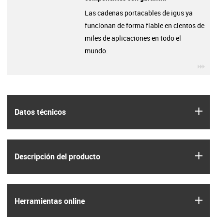
Las cadenas portacables de igus ya
funcionan de forma fiable en cientos de
miles de aplicaciones en todo el
mundo.
igu
igus
Datos técnicos
igus
Descripción del producto
igus
Herramientas online