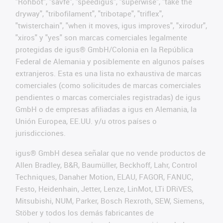
"Rohbot", "savfe", "speedigus", "superwise", "take the
dryway", "tribofilament", "tribotape", "triflex",
"twisterchain", "when it moves, igus improves", "xirodur",
"xiros" y "yes" son marcas comerciales legalmente
protegidas de igus® GmbH/Colonia en la República
Federal de Alemania y posiblemente en algunos países
extranjeros. Esta es una lista no exhaustiva de marcas
comerciales (como solicitudes de marcas comerciales
pendientes o marcas comerciales registradas) de igus
GmbH o de empresas afiliadas a igus en Alemania, la
Unión Europea, EE.UU. y/u otros países o
jurisdicciones.
igus® GmbH desea señalar que no vende productos de
Allen Bradley, B&R, Baumüller, Beckhoff, Lahr, Control
Techniques, Danaher Motion, ELAU, FAGOR, FANUC,
Festo, Heidenhain, Jetter, Lenze, LinMot, LTi DRiVES,
Mitsubishi, NUM, Parker, Bosch Rexroth, SEW, Siemens,
Stöber y todos los demás fabricantes de