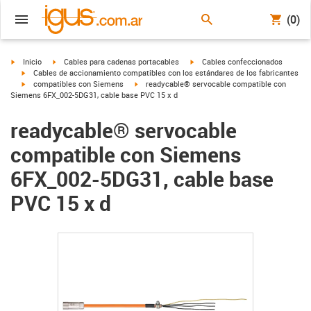
(0)
igus-icon-arrow-right
igus-icon-arrow-right
igus-icon-arrow-right
Inicio
Cables para cadenas portacables
Cables confeccionados
igus-icon-arrow-right
Cables de accionamiento compatibles con los estándares de los fabricantes
igus-icon-arrow-right
igus-icon-arrow-right
compatibles con Siemens
readycable® servocable compatible con
Siemens 6FX_002-5DG31, cable base PVC 15 x d
readycable® servocable
compatible con Siemens
6FX_002-5DG31, cable base
PVC 15 x d