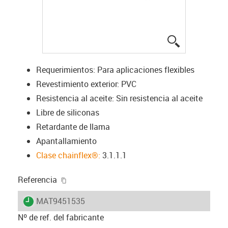
igus-icon-lup
Requerimientos: Para aplicaciones flexibles
Revestimiento exterior: PVC
Resistencia al aceite: Sin resistencia al aceite
Libre de siliconas
Retardante de llama
Apantallamiento
Clase chainflex®:
3.1.1.1
igus-icon-copy-clipboard
Referencia
igus-icon-lieferzeit
MAT9451535
Nº de ref. del fabricante