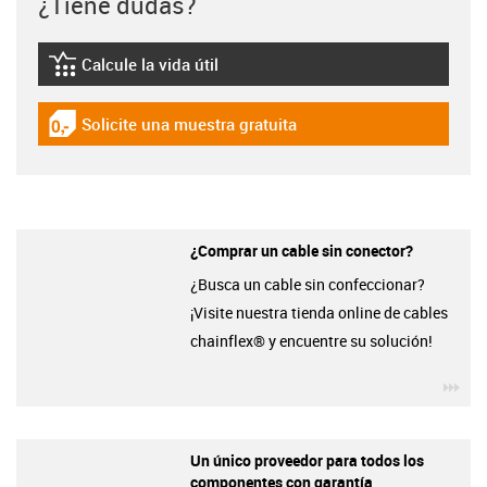
¿Tiene dudas?
Calcule la vida útil
igus-icon-lebensdauerrechner
Solicite una muestra gratuita
igus-icon-gratismuster
¿Comprar un cable sin conector?
¿Busca un cable sin confeccionar?
¡Visite nuestra tienda online de cables
chainflex® y encuentre su solución!
igu
Un único proveedor para todos los
componentes con garantía