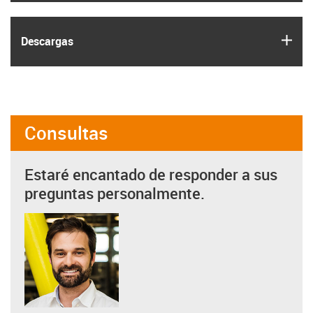
igus
Descargas
Consultas
Estaré encantado de responder a sus
preguntas personalmente.