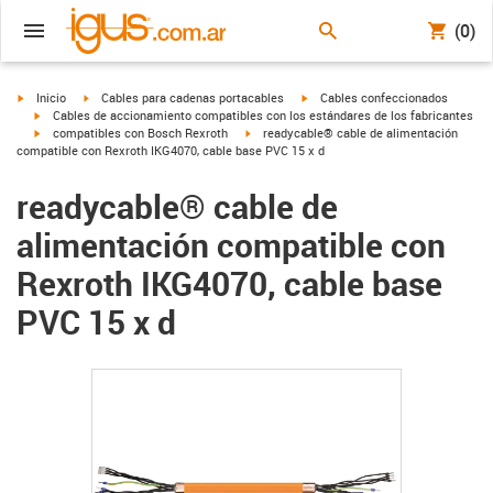
(0)
igus-icon-arrow-right
igus-icon-arrow-right
igus-icon-arrow-right
Inicio
Cables para cadenas portacables
Cables confeccionados
igus-icon-arrow-right
Cables de accionamiento compatibles con los estándares de los fabricantes
igus-icon-arrow-right
igus-icon-arrow-right
compatibles con Bosch Rexroth
readycable® cable de alimentación
compatible con Rexroth IKG4070, cable base PVC 15 x d
readycable® cable de
alimentación compatible con
Rexroth IKG4070, cable base
PVC 15 x d