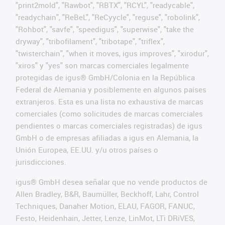
"print2mold", "Rawbot", "RBTX", "RCYL", "readycable",
"readychain", "ReBeL", "ReCyycle", "reguse", "robolink",
"Rohbot", "savfe", "speedigus", "superwise", "take the
dryway", "tribofilament", "tribotape", "triflex",
"twisterchain", "when it moves, igus improves", "xirodur",
"xiros" y "yes" son marcas comerciales legalmente
protegidas de igus® GmbH/Colonia en la República
Federal de Alemania y posiblemente en algunos países
extranjeros. Esta es una lista no exhaustiva de marcas
comerciales (como solicitudes de marcas comerciales
pendientes o marcas comerciales registradas) de igus
GmbH o de empresas afiliadas a igus en Alemania, la
Unión Europea, EE.UU. y/u otros países o
jurisdicciones.
igus® GmbH desea señalar que no vende productos de
Allen Bradley, B&R, Baumüller, Beckhoff, Lahr, Control
Techniques, Danaher Motion, ELAU, FAGOR, FANUC,
Festo, Heidenhain, Jetter, Lenze, LinMot, LTi DRiVES,