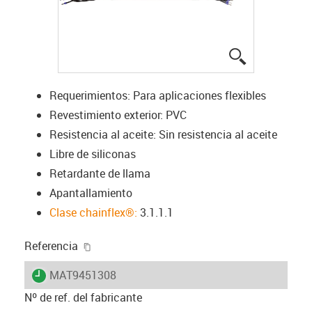
igus-icon-lup
Requerimientos: Para aplicaciones flexibles
Revestimiento exterior: PVC
Resistencia al aceite: Sin resistencia al aceite
Libre de siliconas
Retardante de llama
Apantallamiento
Clase chainflex®:
3.1.1.1
igus-icon-copy-clipboard
Referencia
igus-icon-lieferzeit
MAT9451308
Nº de ref. del fabricante