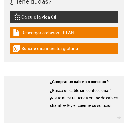
¿Tiene dudas?
Calcule la vida útil
igus-icon-lebensdauerrechner
Descargar archivos EPLAN
igus-icon-download-plan
Solicite una muestra gratuita
igus-icon-gratismuster
¿Comprar un cable sin conector?
¿Busca un cable sin confeccionar?
¡Visite nuestra tienda online de cables
chainflex® y encuentre su solución!
igu