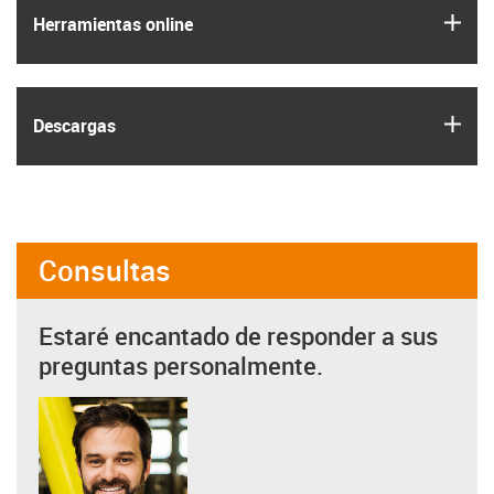
igus
Herramientas online
igus
Descargas
Consultas
Estaré encantado de responder a sus
preguntas personalmente.