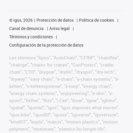
©
igus, 2026
Protección de datos
Política de cookies
Canal de denuncia
Aviso legal
Términos y condiciones
Configuración de la protección de datos
Los términos "Apiro", "AutoChain", "CFRIP", "chainflex",
"chainge", "chains for cranes", "ConProtect", "cradle-
chain", "CTD", "drygear", "drylin", "dryspin", "dry-tech",
"dryway", "easy chain", "e-chain", "e-chain systems", "e-
ketten", "e-kettensysteme", "e-loop", "energy chain",
"energy chain systems", "enjoyneering", "e-skin", "e-
spool", "fixflex", "flizz", "i.Cee", "ibow", "igear", "iglidur",
"igubal", "igumid", "igus", "igus improves what moves",
"igus:bike", "igusGO", "igutex", "iguverse", "iguversum",
"kineKIT", "kopla", "manus", "motion plastics", "motion
polymers", "motionary", "plastics for longer life",