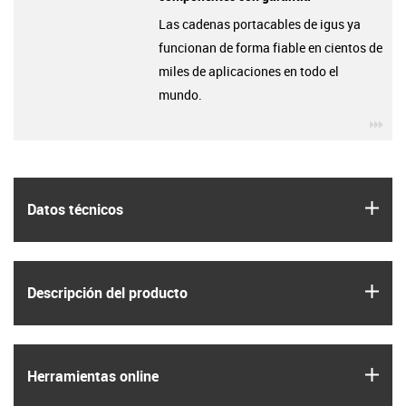
Las cadenas portacables de igus ya
funcionan de forma fiable en cientos de
miles de aplicaciones en todo el
mundo.
igu
igus
Datos técnicos
igus
Descripción del producto
igus
Herramientas online