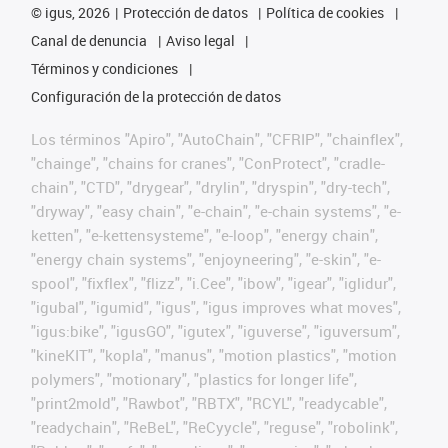
©
igus, 2026
Protección de datos
Política de cookies
Canal de denuncia
Aviso legal
Términos y condiciones
Configuración de la protección de datos
Los términos "Apiro", "AutoChain", "CFRIP", "chainflex",
"chainge", "chains for cranes", "ConProtect", "cradle-
chain", "CTD", "drygear", "drylin", "dryspin", "dry-tech",
"dryway", "easy chain", "e-chain", "e-chain systems", "e-
ketten", "e-kettensysteme", "e-loop", "energy chain",
"energy chain systems", "enjoyneering", "e-skin", "e-
spool", "fixflex", "flizz", "i.Cee", "ibow", "igear", "iglidur",
"igubal", "igumid", "igus", "igus improves what moves",
"igus:bike", "igusGO", "igutex", "iguverse", "iguversum",
"kineKIT", "kopla", "manus", "motion plastics", "motion
polymers", "motionary", "plastics for longer life",
"print2mold", "Rawbot", "RBTX", "RCYL", "readycable",
"readychain", "ReBeL", "ReCyycle", "reguse", "robolink",