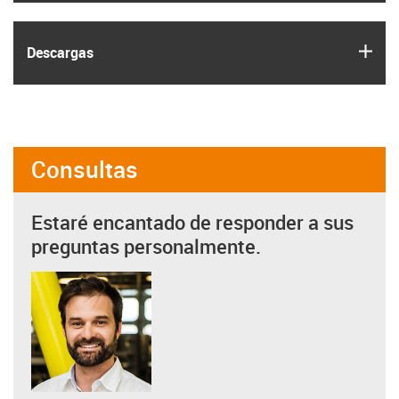
igus
Descargas
Consultas
Estaré encantado de responder a sus
preguntas personalmente.