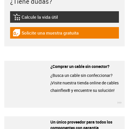
¿Tiene dudas?
Calcule la vida útil
igus-icon-lebensdauerrechner
Solicite una muestra gratuita
igus-icon-gratismuster
¿Comprar un cable sin conector?
¿Busca un cable sin confeccionar?
¡Visite nuestra tienda online de cables
chainflex® y encuentre su solución!
igu
Un único proveedor para todos los
componentes con garantía