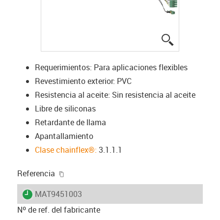
igus-icon-lup
Requerimientos: Para aplicaciones flexibles
Revestimiento exterior: PVC
Resistencia al aceite: Sin resistencia al aceite
Libre de siliconas
Retardante de llama
Apantallamiento
Clase chainflex®:
3.1.1.1
igus-icon-copy-clipboard
Referencia
igus-icon-lieferzeit
MAT9451003
Nº de ref. del fabricante