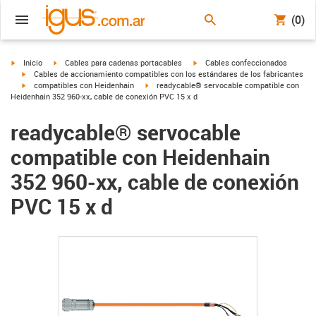
(0)
igus-icon-arrow-right
igus-icon-arrow-right
igus-icon-arrow-right
Inicio
Cables para cadenas portacables
Cables confeccionados
igus-icon-arrow-right
Cables de accionamiento compatibles con los estándares de los fabricantes
igus-icon-arrow-right
igus-icon-arrow-right
compatibles con Heidenhain
readycable® servocable compatible con
Heidenhain 352 960-xx, cable de conexión PVC 15 x d
readycable® servocable
compatible con Heidenhain
352 960-xx, cable de conexión
PVC 15 x d