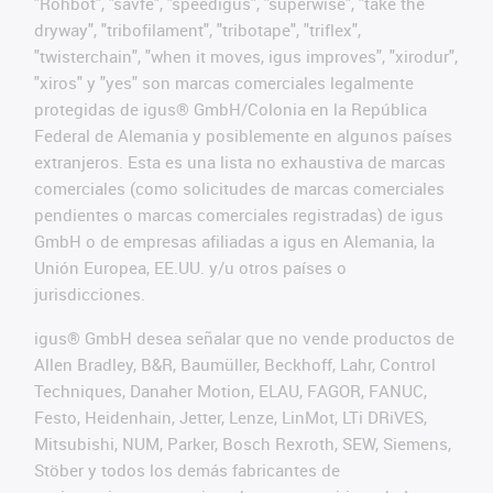
"Rohbot", "savfe", "speedigus", "superwise", "take the
dryway", "tribofilament", "tribotape", "triflex",
"twisterchain", "when it moves, igus improves", "xirodur",
"xiros" y "yes" son marcas comerciales legalmente
protegidas de igus® GmbH/Colonia en la República
Federal de Alemania y posiblemente en algunos países
extranjeros. Esta es una lista no exhaustiva de marcas
comerciales (como solicitudes de marcas comerciales
pendientes o marcas comerciales registradas) de igus
GmbH o de empresas afiliadas a igus en Alemania, la
Unión Europea, EE.UU. y/u otros países o
jurisdicciones.
igus® GmbH desea señalar que no vende productos de
Allen Bradley, B&R, Baumüller, Beckhoff, Lahr, Control
Techniques, Danaher Motion, ELAU, FAGOR, FANUC,
Festo, Heidenhain, Jetter, Lenze, LinMot, LTi DRiVES,
Mitsubishi, NUM, Parker, Bosch Rexroth, SEW, Siemens,
Stöber y todos los demás fabricantes de