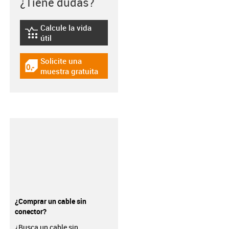
¿Tiene dudas?
Calcule la vida
igus-icon-lebensdauerrechner
útil
Solicite una
igus-icon-gratismuster
muestra gratuita
¿Comprar un cable sin
conector?
¿Busca un cable sin