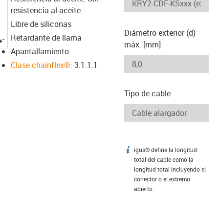
resistencia al aceite
Libre de siliconas
Diámetro exterior (d)
igus-icon-lupe
Retardante de llama
máx. [mm]
Apantallamiento
Clase chainflex®:
3.1.1.1
Tipo de cable
igus® define la longitud
igus-icon-info
total del cable como la
longitud total incluyendo el
conector o el extremo
abierto.