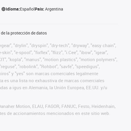
Idioma:
Español
País:
Argentina
de la protección de datos
ear", "drylin", "dryspin", "dry-tech", "dryway", "easy chain",
", "e-spool", "fixflex", "flizz", "i.Cee", "ibow", "igear",
eKIT", "kopla", "manus", "motion plastics", "motion polymers",
"reguse", "robolink", "Rohbot", "savfe", "speedigus",
", "xiros" y "yes" son marcas comerciales legalmente
a es una lista no exhaustiva de marcas comerciales
das a igus en Alemania, la Unión Europea, EE.UU. y/u
 Danaher Motion, ELAU, FAGOR, FANUC, Festo, Heidenhain,
antes de accionamientos mencionados en este sitio web.