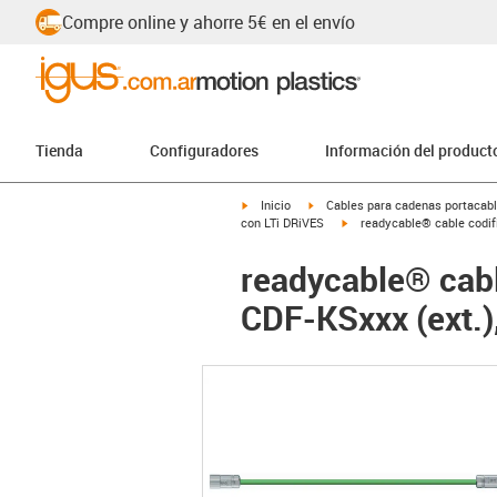
Compre online y ahorre 5€ en el envío
Tienda
Configuradores
Información del product
igus-icon-arrow-right
igus-icon-arrow-right
Inicio
Cables para cadenas portacab
igus-icon-arrow-right
con LTi DRiVES
readycable® cable codif
readycable® cabl
CDF-KSxxx (ext.)