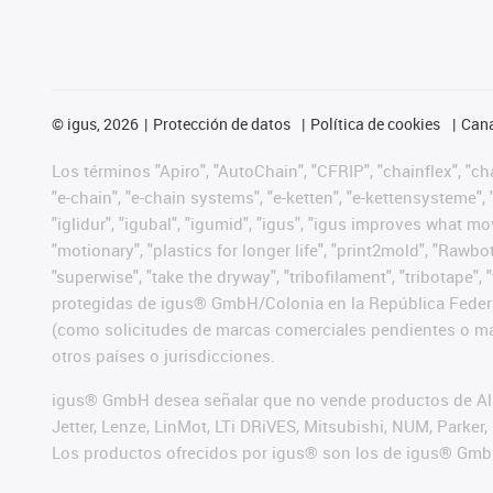
©
igus, 2026
Protección de datos
Política de cookies
Cana
Los términos "Apiro", "AutoChain", "CFRIP", "chainflex", "chai
"e-chain", "e-chain systems", "e-ketten", "e-kettensysteme", "e
"iglidur", "igubal", "igumid", "igus", "igus improves what mo
"motionary", "plastics for longer life", "print2mold", "Rawbo
"superwise", "take the dryway", "tribofilament", "tribotape",
protegidas de igus® GmbH/Colonia en la República Federa
(como solicitudes de marcas comerciales pendientes o mar
otros países o jurisdicciones.
igus® GmbH desea señalar que no vende productos de Alle
Jetter, Lenze, LinMot, LTi DRiVES, Mitsubishi, NUM, Park
Los productos ofrecidos por igus® son los de igus® Gmb