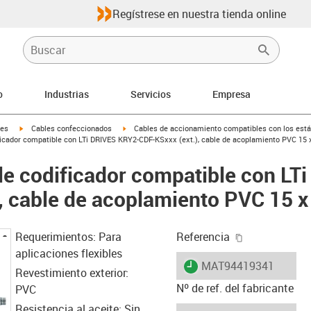
Regístrese en nuestra tienda online
o
Industrias
Servicios
Empresa
igus-icon-arrow-right
igus-icon-arrow-right
les
Cables confeccionados
Cables de accionamiento compatibles con los está
icador compatible con LTi DRIVES KRY2-CDF-KSxxx (ext.), cable de acoplamiento PVC 15 
e codificador compatible con LT
, cable de acoplamiento PVC 15 x
igus-icon-cop
Requerimientos: Para
Referencia
aplicaciones flexibles
igus-icon-lieferzeit
MAT94419341
Revestimiento exterior:
Nº de ref. del fabricante
PVC
Resistencia al aceite: Sin