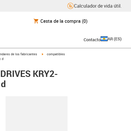
Calculador de vida útil.
Cesta de la compra
(0)
AR
(
ES
)
Contacto
igus-icon-arrow-right
ndares de los fabricantes
compatibles
x d
i DRIVES KRY2-
 d
y-clipboard