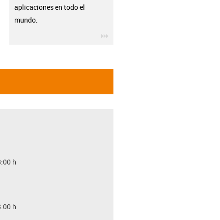
aplicaciones en todo el
mundo.
igus-icon-3arrow
8:00 h
8:00 h