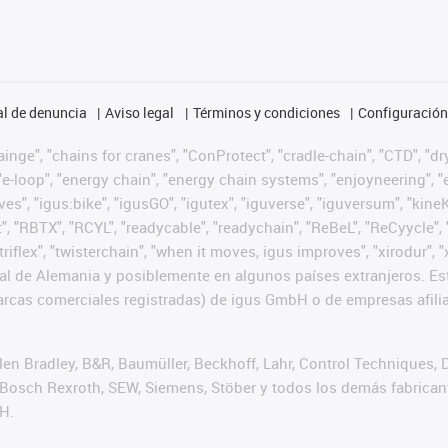
l de denuncia
Aviso legal
Términos y condiciones
Configuración 
nge", "chains for cranes", "ConProtect", "cradle-chain", "CTD", "dryg
-loop", "energy chain", "energy chain systems", "enjoyneering", "e-skin
ves", "igus:bike", "igusGO", "igutex", "iguverse", "iguversum", "kin
t", "RBTX", "RCYL", "readycable", "readychain", "ReBeL", "ReCyycle", 
 "triflex", "twisterchain", "when it moves, igus improves", "xirodur
l de Alemania y posiblemente en algunos países extranjeros. Est
cas comerciales registradas) de igus GmbH o de empresas afilia
n Bradley, B&R, Baumüller, Beckhoff, Lahr, Control Techniques,
er, Bosch Rexroth, SEW, Siemens, Stöber y todos los demás fabric
H.