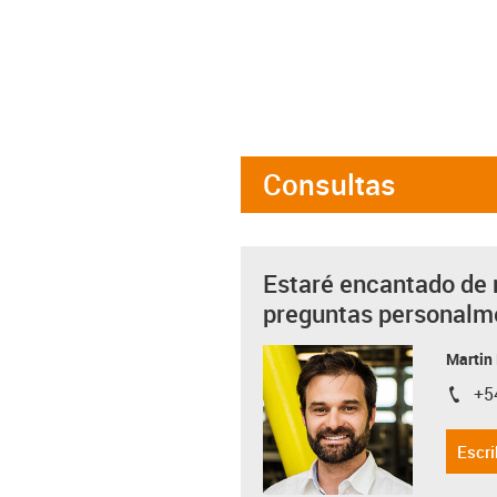
Consultas
Estaré encantado de 
preguntas personalm
Martin
+5
igus-i
Escri