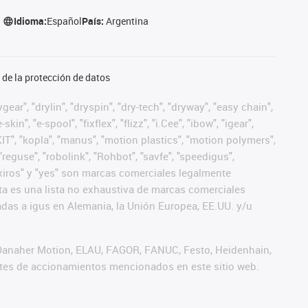
Idioma:
Español
País:
Argentina
de la protección de datos
ear", "drylin", "dryspin", "dry-tech", "dryway", "easy chain",
", "e-spool", "fixflex", "flizz", "i.Cee", "ibow", "igear",
eKIT", "kopla", "manus", "motion plastics", "motion polymers",
"reguse", "robolink", "Rohbot", "savfe", "speedigus",
", "xiros" y "yes" son marcas comerciales legalmente
a es una lista no exhaustiva de marcas comerciales
das a igus en Alemania, la Unión Europea, EE.UU. y/u
 Danaher Motion, ELAU, FAGOR, FANUC, Festo, Heidenhain,
antes de accionamientos mencionados en este sitio web.