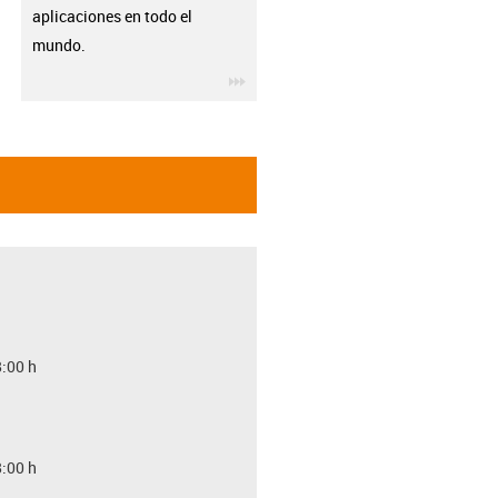
aplicaciones en todo el
mundo.
igus-icon-3arrow
8:00 h
8:00 h