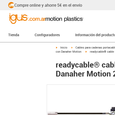
Compre online y ahorre 5€ en el envío
Tienda
Configuradores
Información del product
igus-icon-arrow-right
igus-icon-arrow-right
Inicio
Cables para cadenas portacab
igus-icon-arrow-right
con Danaher Motion
readycable® cable 
readycable® cabl
Danaher Motion 2