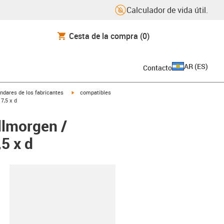
Calculador de vida útil.
Cesta de la compra
(0)
AR
(
ES
)
Contacto
igus-icon-arrow-right
ndares de los fabricantes
compatibles
7,5 x d
llmorgen /
5 x d
y-clipboard