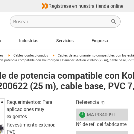
Regístrese en nuestra tienda online
o
Industrias
Servicios
Empresa
igus-icon-arrow-right
igus-icon-arrow-right
les
Cables confeccionados
Cables de accionamiento compatibles con los está
de potencia compatible con Kollmorgen / Danaher Motion 200622 (25 m), cable base, PVC 
e de potencia compatible con Ko
00622 (25 m), cable base, PVC 7,
igus-icon-cop
Requerimientos: Para
Referencia
aplicaciones muy
igus-icon-lieferzeit
MAT9340091
exigentes
Nº de ref. del fabricante
Revestimiento exterior:
PVC