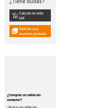
¿Tiene dudas?
Calcule la vida
igus-icon-lebensdauerrechner
útil
Solicite una
igus-icon-gratismuster
muestra gratuita
¿Comprar un cable sin
conector?
¿Busca un cable sin