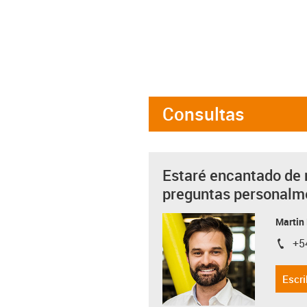
Consultas
Estaré encantado de 
preguntas personalm
Martin
+5
igus-i
Escri