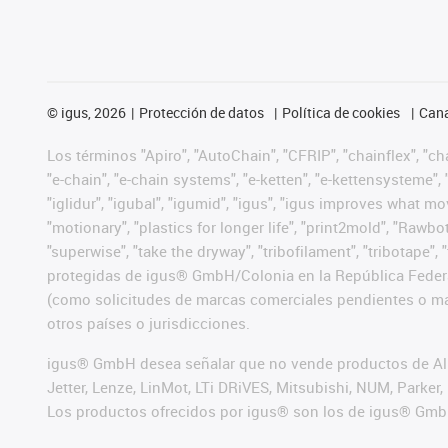
©
igus, 2026
Protección de datos
Política de cookies
Cana
Los términos "Apiro", "AutoChain", "CFRIP", "chainflex", "chai
"e-chain", "e-chain systems", "e-ketten", "e-kettensysteme", "e
"iglidur", "igubal", "igumid", "igus", "igus improves what mo
"motionary", "plastics for longer life", "print2mold", "Rawbo
"superwise", "take the dryway", "tribofilament", "tribotape",
protegidas de igus® GmbH/Colonia en la República Federa
(como solicitudes de marcas comerciales pendientes o mar
otros países o jurisdicciones.
igus® GmbH desea señalar que no vende productos de Alle
Jetter, Lenze, LinMot, LTi DRiVES, Mitsubishi, NUM, Park
Los productos ofrecidos por igus® son los de igus® Gmb