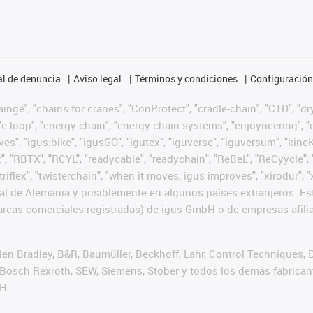
l de denuncia
Aviso legal
Términos y condiciones
Configuración 
nge", "chains for cranes", "ConProtect", "cradle-chain", "CTD", "dryg
-loop", "energy chain", "energy chain systems", "enjoyneering", "e-skin
ves", "igus:bike", "igusGO", "igutex", "iguverse", "iguversum", "kin
t", "RBTX", "RCYL", "readycable", "readychain", "ReBeL", "ReCyycle", 
 "triflex", "twisterchain", "when it moves, igus improves", "xirodur
l de Alemania y posiblemente en algunos países extranjeros. Est
cas comerciales registradas) de igus GmbH o de empresas afilia
n Bradley, B&R, Baumüller, Beckhoff, Lahr, Control Techniques,
er, Bosch Rexroth, SEW, Siemens, Stöber y todos los demás fabric
H.