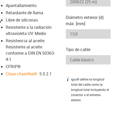
Apantallamiento
Retardante de llama
Diámetro exterior (d)
igus-icon-lupe
Libre de siliconas
máx. [mm]
Resistente a la radiación
ultravioleta UV: Medio
Resistencia al aceite:
Resistente al aceite
Tipo de cable
conforme a DIN EN 50363-
4-1
CFRIP®
Clase chainflex®:
5.5.2.1
igus® define la longitud
igus-icon-info
total del cable como la
longitud total incluyendo el
conector o el extremo
abierto.