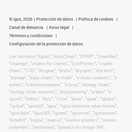
©
igus, 2026
Protección de datos
Política de cookies
Canal de denuncia
Aviso legal
Términos y condiciones
Configuración de la protección de datos
Los términos "Apiro", "AutoChain", "CFRIP", "chainflex",
"chainge", "chains for cranes", "ConProtect", "cradle-
chain", "CTD", "drygear", "drylin", "dryspin", "dry-tech",
"dryway", "easy chain", "e-chain", "e-chain systems", "e-
ketten", "e-kettensysteme", "e-loop", "energy chain",
"energy chain systems", "enjoyneering", "e-skin", "e-
spool", "fixflex", "flizz", "i.Cee", "ibow", "igear", "iglidur",
"igubal", "igumid", "igus", "igus improves what moves",
"igus:bike", "igusGO", "igutex", "iguverse", "iguversum",
"kineKIT", "kopla", "manus", "motion plastics", "motion
polymers", "motionary", "plastics for longer life",