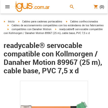
(0)
igus-icon-arrow-right
igus-icon-arrow-right
igus-icon-arrow-right
Inicio
Cables para cadenas portacables
Cables confeccionados
igus-icon-arrow-right
Cables de accionamiento compatibles con los estándares de los fabricantes
igus-icon-arrow-right
igus-icon-arrow-right
compatibles con Danaher Motion
readycable® servocable compatible
con Kollmorgen / Danaher Motion 89967 (25 m), cable base, PVC 7,5 x d
readycable® servocable
compatible con Kollmorgen /
Danaher Motion 89967 (25 m),
cable base, PVC 7,5 x d