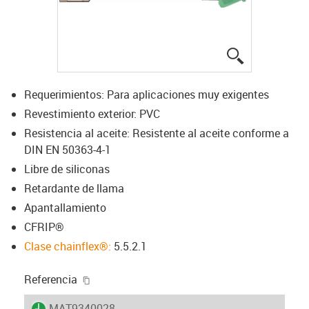
igus-icon-lup
Requerimientos: Para aplicaciones muy exigentes
Revestimiento exterior: PVC
Resistencia al aceite: Resistente al aceite conforme a
DIN EN 50363-4-1
Libre de siliconas
Retardante de llama
Apantallamiento
CFRIP®
Clase chainflex®:
5.5.2.1
igus-icon-copy-clipboard
Referencia
igus-icon-lieferzeit
MAT9340028