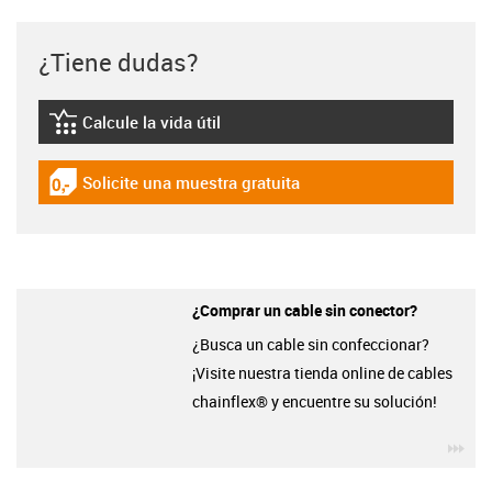
¿Tiene dudas?
Calcule la vida útil
igus-icon-lebensdauerrechner
Solicite una muestra gratuita
igus-icon-gratismuster
¿Comprar un cable sin conector?
¿Busca un cable sin confeccionar?
¡Visite nuestra tienda online de cables
chainflex® y encuentre su solución!
igu