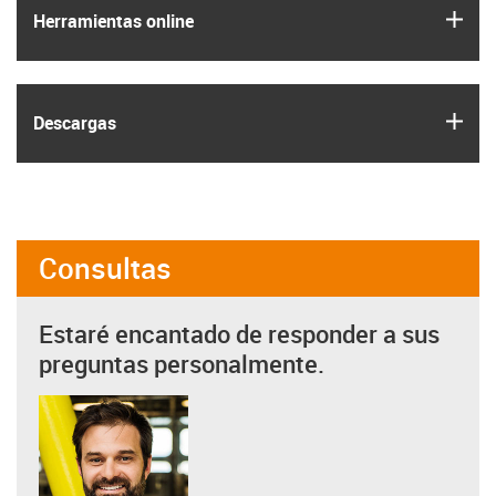
igus
Herramientas online
igus
Descargas
Consultas
Estaré encantado de responder a sus
preguntas personalmente.