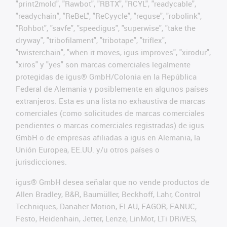
"print2mold", "Rawbot", "RBTX", "RCYL", "readycable",
"readychain", "ReBeL", "ReCyycle", "reguse", "robolink",
"Rohbot", "savfe", "speedigus", "superwise", "take the
dryway", "tribofilament", "tribotape", "triflex",
"twisterchain", "when it moves, igus improves", "xirodur",
"xiros" y "yes" son marcas comerciales legalmente
protegidas de igus® GmbH/Colonia en la República
Federal de Alemania y posiblemente en algunos países
extranjeros. Esta es una lista no exhaustiva de marcas
comerciales (como solicitudes de marcas comerciales
pendientes o marcas comerciales registradas) de igus
GmbH o de empresas afiliadas a igus en Alemania, la
Unión Europea, EE.UU. y/u otros países o
jurisdicciones.
igus® GmbH desea señalar que no vende productos de
Allen Bradley, B&R, Baumüller, Beckhoff, Lahr, Control
Techniques, Danaher Motion, ELAU, FAGOR, FANUC,
Festo, Heidenhain, Jetter, Lenze, LinMot, LTi DRiVES,