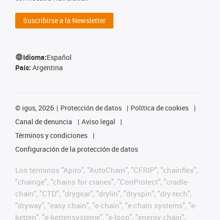
Suscribirse a la Newsletter
Idioma:
Español
País:
Argentina
©
igus, 2026
Protección de datos
Política de cookies
Canal de denuncia
Aviso legal
Términos y condiciones
Configuración de la protección de datos
Los términos "Apiro", "AutoChain", "CFRIP", "chainflex",
"chainge", "chains for cranes", "ConProtect", "cradle-
chain", "CTD", "drygear", "drylin", "dryspin", "dry-tech",
"dryway", "easy chain", "e-chain", "e-chain systems", "e-
ketten", "e-kettensysteme", "e-loop", "energy chain",