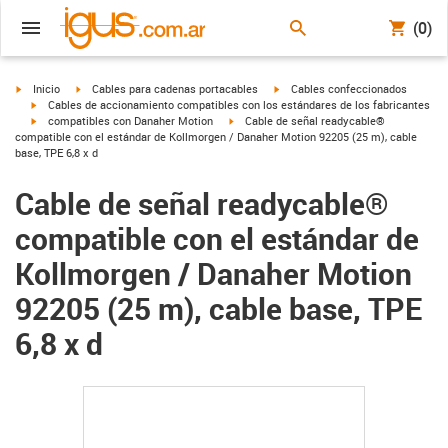
(0)
igus-icon-arrow-right
igus-icon-arrow-right
igus-icon-arrow-right
Inicio
Cables para cadenas portacables
Cables confeccionados
igus-icon-arrow-right
Cables de accionamiento compatibles con los estándares de los fabricantes
igus-icon-arrow-right
igus-icon-arrow-right
compatibles con Danaher Motion
Cable de señal readycable®
compatible con el estándar de Kollmorgen / Danaher Motion 92205 (25 m), cable
base, TPE 6,8 x d
Cable de señal readycable®
compatible con el estándar de
Kollmorgen / Danaher Motion
92205 (25 m), cable base, TPE
6,8 x d