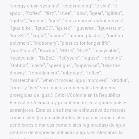
"energy chain systems", "enjoyneering", "e-skin", "e-
spool", "fixflex", "flizz", "i.Cee", "ibow", "igear", "iglidur",
"igubal", "igumid", "igus", "igus improves what moves",
"igus:bike", "igusGO", "igutex", "iguverse", "iguversum",
"kineKIT", "kopla", "manus", "motion plastics", "motion
polymers", "motionary", "plastics for longer life",
"print2mold", "Rawbot", "RBTX", "RCYL", "readycable",
"readychain", "ReBeL", "ReCyycle", "reguse", "robolink",
"Rohbot", "savfe", "speedigus", "superwise", "take the
dryway", "tribofilament", "tribotape", "triflex",
"twisterchain", "when it moves, igus improves", "xirodur",
"xiros" y "yes" son marcas comerciales legalmente
protegidas de igus® GmbH/Colonia en la República
Federal de Alemania y posiblemente en algunos países
extranjeros. Esta es una lista no exhaustiva de marcas
comerciales (como solicitudes de marcas comerciales
pendientes o marcas comerciales registradas) de igus
GmbH o de empresas afiliadas a igus en Alemania, la