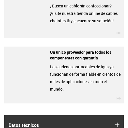
¿Busca un cable sin confeccionar?
¡Visite nuestra tienda online de cables
chainflex® y encuentre su solución!
igu
Un único proveedor para todos los
componentes con garantía
Las cadenas portacables de igus ya
funcionan de forma fiable en cientos de
miles de aplicaciones en todo el
mundo.
igu
igus
Datos técnicos