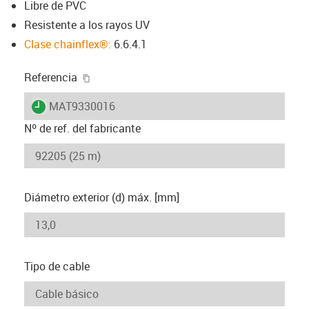
Libre de PVC
Resistente a los rayos UV
Clase chainflex®:
6.6.4.1
igus-icon-copy-clipboard
Referencia
igus-icon-lieferzeit
MAT9330016
Nº de ref. del fabricante
Diámetro exterior (d) máx. [mm]
Tipo de cable