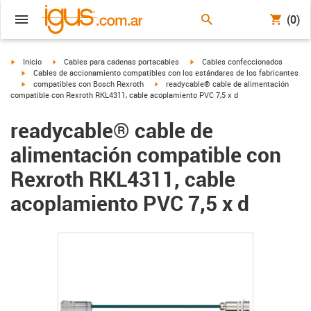
(0)
igus-icon-arrow-right
igus-icon-arrow-right
igus-icon-arrow-right
Inicio
Cables para cadenas portacables
Cables confeccionados
igus-icon-arrow-right
Cables de accionamiento compatibles con los estándares de los fabricantes
igus-icon-arrow-right
igus-icon-arrow-right
compatibles con Bosch Rexroth
readycable® cable de alimentación
compatible con Rexroth RKL4311, cable acoplamiento PVC 7,5 x d
readycable® cable de
alimentación compatible con
Rexroth RKL4311, cable
acoplamiento PVC 7,5 x d