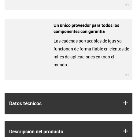
igu
Un único proveedor para todos los
componentes con garantía
Las cadenas portacables de igus ya
funcionan de forma fiable en cientos de
miles de aplicaciones en todo el
mundo.
igu
igus
Datos técnicos
igus
Descripción del producto