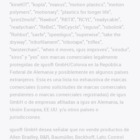
"kineKIT", "kopla", "manus", "motion plastics", "motion
polymers", "motionary", "plastics for longer life",
"print2mold", "Rawbot", "RBTX", "RCYL", "readycable",
"readychain", "ReBeL", "ReCyycle", "reguse", "robolink",
"Rohbot", "savfe", "speedigus", "superwise", "take the
dryway", "tribofilament", "tribotape", "triflex",
"twisterchain", "when it moves, igus improves", "xirodur",
"xiros" y "yes" son marcas comerciales legalmente
protegidas de igus® GmbH/Colonia en la República
Federal de Alemania y posiblemente en algunos países
extranjeros. Esta es una lista no exhaustiva de marcas
comerciales (como solicitudes de marcas comerciales
pendientes o marcas comerciales registradas) de igus
GmbH o de empresas afiliadas a igus en Alemania, la
Unión Europea, EE.UU. y/u otros países o
jurisdicciones.
igus® GmbH desea señalar que no vende productos de
Allen Bradley, B&R, Baumüller, Beckhoff, Lahr, Control