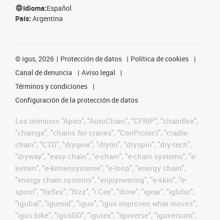
Idioma:
Español
País:
Argentina
©
igus, 2026
Protección de datos
Política de cookies
Canal de denuncia
Aviso legal
Términos y condiciones
Configuración de la protección de datos
Los términos "Apiro", "AutoChain", "CFRIP", "chainflex",
"chainge", "chains for cranes", "ConProtect", "cradle-
chain", "CTD", "drygear", "drylin", "dryspin", "dry-tech",
"dryway", "easy chain", "e-chain", "e-chain systems", "e-
ketten", "e-kettensysteme", "e-loop", "energy chain",
"energy chain systems", "enjoyneering", "e-skin", "e-
spool", "fixflex", "flizz", "i.Cee", "ibow", "igear", "iglidur",
"igubal", "igumid", "igus", "igus improves what moves",
"igus:bike", "igusGO", "igutex", "iguverse", "iguversum",