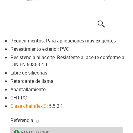
igus-icon-lup
Requerimientos: Para aplicaciones muy exigentes
Revestimiento exterior: PVC
Resistencia al aceite: Resistente al aceite conforme a
DIN EN 50363-4-1
Libre de siliconas
Retardante de llama
Apantallamiento
CFRIP®
Clase chainflex®:
5.5.2.1
igus-icon-copy-clipboard
Referencia
igus-icon-lieferzeit
MAT9191009