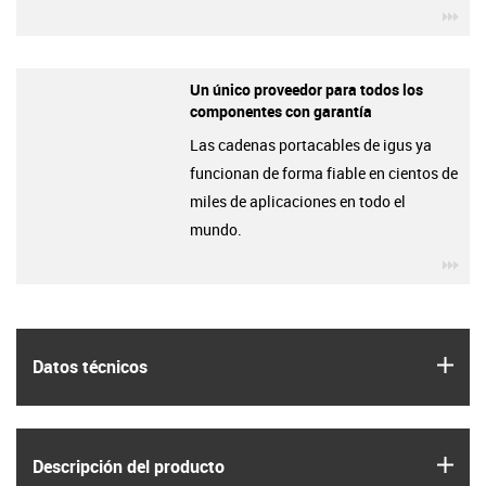
igu
Un único proveedor para todos los
componentes con garantía
Las cadenas portacables de igus ya
funcionan de forma fiable en cientos de
miles de aplicaciones en todo el
mundo.
igu
igus
Datos técnicos
igus
Descripción del producto