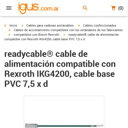
(0)
igus-icon-arrow-right
igus-icon-arrow-right
igus-icon-arrow-right
Inicio
Cables para cadenas portacables
Cables confeccionados
igus-icon-arrow-right
Cables de accionamiento compatibles con los estándares de los fabricantes
igus-icon-arrow-right
igus-icon-arrow-right
compatibles con Bosch Rexroth
readycable® cable de alimentación
compatible con Rexroth IKG4200, cable base PVC 7,5 x d
readycable® cable de
alimentación compatible con
Rexroth IKG4200, cable base
PVC 7,5 x d