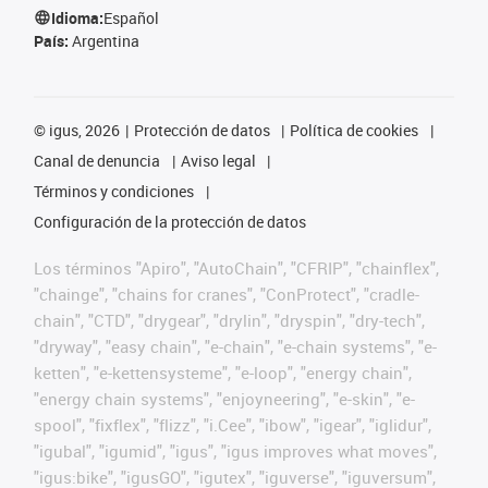
Idioma:
Español
País:
Argentina
©
igus, 2026
Protección de datos
Política de cookies
Canal de denuncia
Aviso legal
Términos y condiciones
Configuración de la protección de datos
Los términos "Apiro", "AutoChain", "CFRIP", "chainflex",
"chainge", "chains for cranes", "ConProtect", "cradle-
chain", "CTD", "drygear", "drylin", "dryspin", "dry-tech",
"dryway", "easy chain", "e-chain", "e-chain systems", "e-
ketten", "e-kettensysteme", "e-loop", "energy chain",
"energy chain systems", "enjoyneering", "e-skin", "e-
spool", "fixflex", "flizz", "i.Cee", "ibow", "igear", "iglidur",
"igubal", "igumid", "igus", "igus improves what moves",
"igus:bike", "igusGO", "igutex", "iguverse", "iguversum",