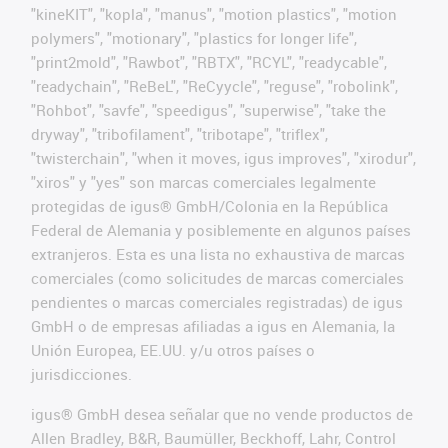
"kineKIT", "kopla", "manus", "motion plastics", "motion
polymers", "motionary", "plastics for longer life",
"print2mold", "Rawbot", "RBTX", "RCYL", "readycable",
"readychain", "ReBeL", "ReCyycle", "reguse", "robolink",
"Rohbot", "savfe", "speedigus", "superwise", "take the
dryway", "tribofilament", "tribotape", "triflex",
"twisterchain", "when it moves, igus improves", "xirodur",
"xiros" y "yes" son marcas comerciales legalmente
protegidas de igus® GmbH/Colonia en la República
Federal de Alemania y posiblemente en algunos países
extranjeros. Esta es una lista no exhaustiva de marcas
comerciales (como solicitudes de marcas comerciales
pendientes o marcas comerciales registradas) de igus
GmbH o de empresas afiliadas a igus en Alemania, la
Unión Europea, EE.UU. y/u otros países o
jurisdicciones.
igus® GmbH desea señalar que no vende productos de
Allen Bradley, B&R, Baumüller, Beckhoff, Lahr, Control