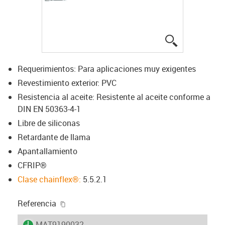
igus-icon-lup
Requerimientos: Para aplicaciones muy exigentes
Revestimiento exterior: PVC
Resistencia al aceite: Resistente al aceite conforme a
DIN EN 50363-4-1
Libre de siliconas
Retardante de llama
Apantallamiento
CFRIP®
Clase chainflex®:
5.5.2.1
igus-icon-copy-clipboard
Referencia
igus-icon-lieferzeit
MAT9190032