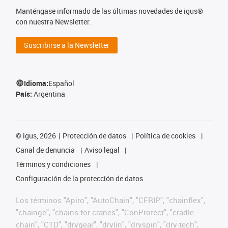
Manténgase informado de las últimas novedades de igus®
con nuestra Newsletter.
Suscribirse a la Newsletter
Idioma:
Español
País:
Argentina
©
igus, 2026
Protección de datos
Política de cookies
Canal de denuncia
Aviso legal
Términos y condiciones
Configuración de la protección de datos
Los términos "Apiro", "AutoChain", "CFRIP", "chainflex",
"chainge", "chains for cranes", "ConProtect", "cradle-
chain", "CTD", "drygear", "drylin", "dryspin", "dry-tech",