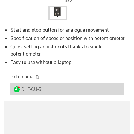
1 de 2
Start and stop button for analogue movement
Specification of speed or position with potentiometer
Quick setting adjustments thanks to single
potentiometer
Easy to use without a laptop
igus-icon-copy-clipboard
Referencia
igus-icon-lieferzeit-dot
DLE-CU-5