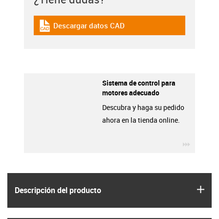
Descargar datos CAD
igus-icon-cad-dateien
Sistema de control para
motores adecuado
Descubra y haga su pedido
ahora en la tienda online.
igus-ico
igus
Descripción del producto