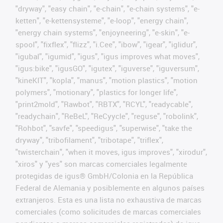
"dryway", "easy chain", "e-chain", "e-chain systems", "e-
ketten", "e-kettensysteme", "e-loop", "energy chain",
"energy chain systems", "enjoyneering", "e-skin", "e-
spool", "fixflex", "flizz", "i.Cee", "ibow", "igear", "iglidur",
"igubal", "igumid", "igus", "igus improves what moves",
"igus:bike", "igusGO", "igutex", "iguverse", "iguversum",
"kineKIT", "kopla", "manus", "motion plastics", "motion
polymers", "motionary", "plastics for longer life",
"print2mold", "Rawbot", "RBTX", "RCYL", "readycable",
"readychain", "ReBeL", "ReCyycle", "reguse", "robolink",
"Rohbot", "savfe", "speedigus", "superwise", "take the
dryway", "tribofilament", "tribotape", "triflex",
"twisterchain", "when it moves, igus improves", "xirodur",
"xiros" y "yes" son marcas comerciales legalmente
protegidas de igus® GmbH/Colonia en la República
Federal de Alemania y posiblemente en algunos países
extranjeros. Esta es una lista no exhaustiva de marcas
comerciales (como solicitudes de marcas comerciales