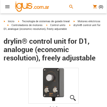
(0)
igus-icon-arrow-right
igus-icon-arrow-right
igus-icon-arrow-right
Inicio
Tecnología de sistemas de guiado lineal
Motores eléctricos
igus-icon-arrow-right
igus-icon-arrow-right
igus-icon-arrow-right
Controladores de motores
Control units
drylin® control unit for
D1, analogue (economic resolution), freely adjustable
drylin® control unit for D1,
analogue (economic
resolution), freely adjustable
igus-icon-lupe
igus-icon-lupe