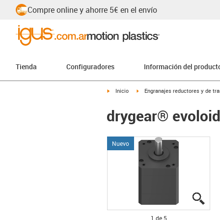
Compre online y ahorre 5€ en el envío
Tienda
Configuradores
Información del product
igus-icon-arrow-right
igus-icon-arrow-right
Inicio
Engranajes reductores y de tr
drygear® evoloi
Nuevo
igus
igus
igus
igus
igus
1 de 5