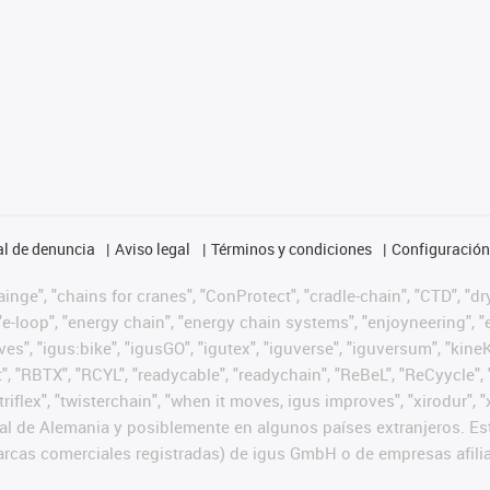
l de denuncia
Aviso legal
Términos y condiciones
Configuración 
nge", "chains for cranes", "ConProtect", "cradle-chain", "CTD", "dryg
-loop", "energy chain", "energy chain systems", "enjoyneering", "e-skin
ves", "igus:bike", "igusGO", "igutex", "iguverse", "iguversum", "kin
t", "RBTX", "RCYL", "readycable", "readychain", "ReBeL", "ReCyycle", 
 "triflex", "twisterchain", "when it moves, igus improves", "xirodur
l de Alemania y posiblemente en algunos países extranjeros. Est
cas comerciales registradas) de igus GmbH o de empresas afilia