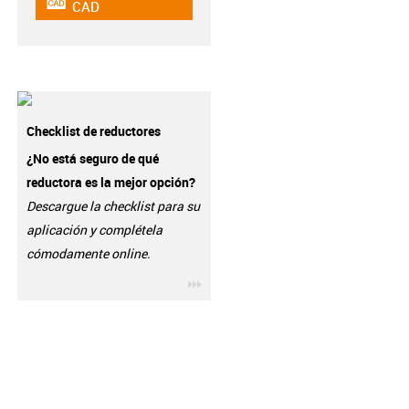
igus-icon-cad-dateien
CAD
Checklist de reductores
¿No está seguro de qué
reductora es la mejor opción?
Descargue la checklist para su
aplicación y complétela
cómodamente online.
igus-icon-3arrow