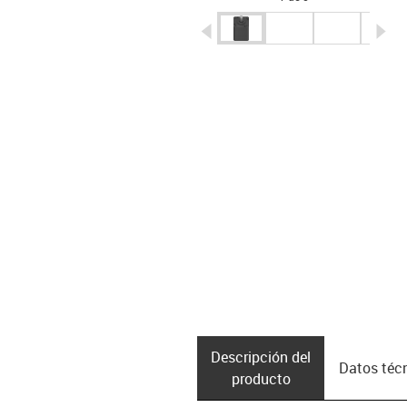
igus-icon-arrow-left
ig
Descripción del
Datos téc
producto