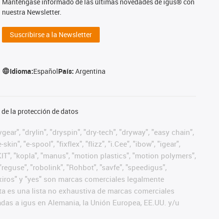
Manténgase informado de las últimas novedades de igus® con
nuestra Newsletter.
Suscribirse a la Newsletter
Idioma:
Español
País:
Argentina
de la protección de datos
ear", "drylin", "dryspin", "dry-tech", "dryway", "easy chain",
", "e-spool", "fixflex", "flizz", "i.Cee", "ibow", "igear",
eKIT", "kopla", "manus", "motion plastics", "motion polymers",
"reguse", "robolink", "Rohbot", "savfe", "speedigus",
", "xiros" y "yes" son marcas comerciales legalmente
a es una lista no exhaustiva de marcas comerciales
das a igus en Alemania, la Unión Europea, EE.UU. y/u