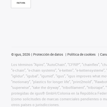
FACTURA
©
igus, 2026
Protección de datos
Política de cookies
Cana
Los términos "Apiro", "AutoChain", "CFRIP", "chainflex", "chai
"e-chain", "e-chain systems", "e-ketten", "e-kettensysteme", "e
"iglidur", "igubal", "igumid", "igus", "igus improves what mo
"motionary", "plastics for longer life", "print2mold", "Rawbo
"superwise", "take the dryway", "tribofilament", "tribotape",
protegidas de igus® GmbH/Colonia en la República Federa
(como solicitudes de marcas comerciales pendientes o mar
otros países o jurisdicciones.