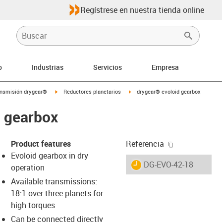
Regístrese en nuestra tienda online
o
Industrias
Servicios
Empresa
igus-icon-arrow-right
igus-icon-arrow-right
ansmisión drygear®
Reductores planetarios
drygear® evoloid gearbox
d gearbox
igus-icon-cop
Product features
Referencia
Evoloid gearbox in dry
igus-icon-lieferzeit
DG-EVO-42-18
operation
Available transmissions:
18:1 over three planets for
-icon-lupe
-icon-lupe
-icon-lupe
-icon-lupe
-icon-lupe
high torques
Can be connected directly