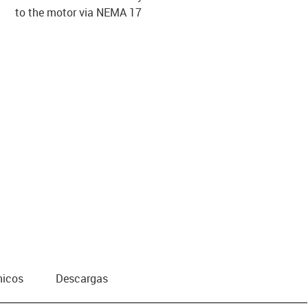
to the motor via NEMA 17
us-icon-arrow-right
nicos
Descargas