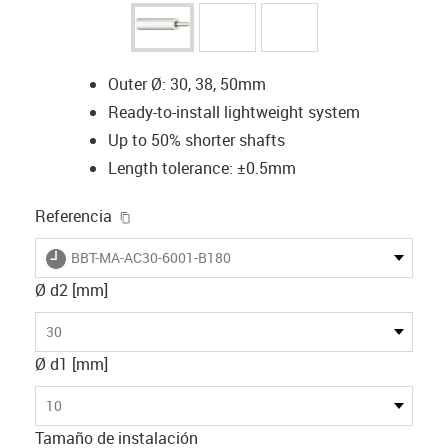
Outer Ø: 30, 38, 50mm
Ready-to-install lightweight system
Up to 50% shorter shafts
Length tolerance: ±0.5mm
igus-icon-copy-clipboard
Referencia
igus-icon-lieferzeit
BBT-MA-AC30-6001-B180
Ø d2 [mm]
30
Ø d1 [mm]
10
Tamaño de instalación