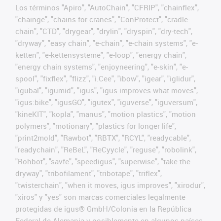
Los términos "Apiro", "AutoChain", "CFRIP", "chainflex",
"chainge", "chains for cranes", "ConProtect", "cradle-
chain", "CTD", "drygear", "drylin", "dryspin", "dry-tech",
"dryway", "easy chain", "e-chain", "e-chain systems", "e-
ketten", "e-kettensysteme", "e-loop", "energy chain",
"energy chain systems", "enjoyneering", "e-skin", "e-
spool", "fixflex", "flizz", "i.Cee", "ibow", "igear", "iglidur",
"igubal", "igumid", "igus", "igus improves what moves",
"igus:bike", "igusGO", "igutex", "iguverse", "iguversum",
"kineKIT", "kopla", "manus", "motion plastics", "motion
polymers", "motionary", "plastics for longer life",
"print2mold", "Rawbot", "RBTX", "RCYL", "readycable",
"readychain", "ReBeL", "ReCyycle", "reguse", "robolink",
"Rohbot", "savfe", "speedigus", "superwise", "take the
dryway", "tribofilament", "tribotape", "triflex",
"twisterchain", "when it moves, igus improves", "xirodur",
"xiros" y "yes" son marcas comerciales legalmente
protegidas de igus® GmbH/Colonia en la República
Federal de Alemania y posiblemente en algunos países