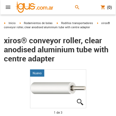
(0)
igus-icon-arrow-right
igus-icon-arrow-right
igus-icon-arrow-right
igus-icon-arro
Inicio
Rodamientos de bolas
Rodillos transportadores
xiros®
conveyor roller, clear anodised aluminium tube with centre adapter
xiros® conveyor roller, clear
anodised aluminium tube with
centre adapter
Nuevo
igus-icon-lupe
igus-icon-lupe
igus-icon-lupe
1 de 3