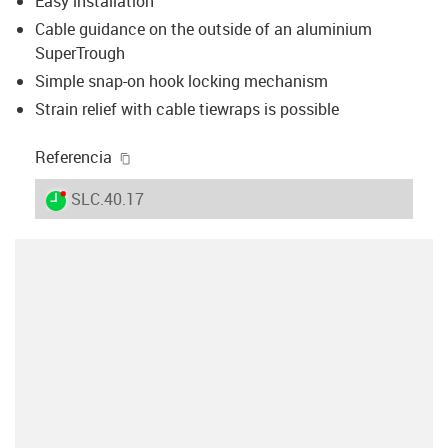
Easy installation
Cable guidance on the outside of an aluminium
SuperTrough
Simple snap-on hook locking mechanism
Strain relief with cable tiewraps is possible
igus-icon-copy-clipboard
Referencia
igus-icon-lieferzeit-dot
SLC.40.17