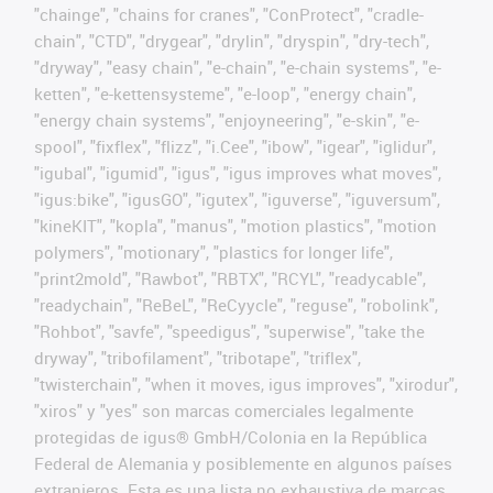
"chainge", "chains for cranes", "ConProtect", "cradle-
chain", "CTD", "drygear", "drylin", "dryspin", "dry-tech",
"dryway", "easy chain", "e-chain", "e-chain systems", "e-
ketten", "e-kettensysteme", "e-loop", "energy chain",
"energy chain systems", "enjoyneering", "e-skin", "e-
spool", "fixflex", "flizz", "i.Cee", "ibow", "igear", "iglidur",
"igubal", "igumid", "igus", "igus improves what moves",
"igus:bike", "igusGO", "igutex", "iguverse", "iguversum",
"kineKIT", "kopla", "manus", "motion plastics", "motion
polymers", "motionary", "plastics for longer life",
"print2mold", "Rawbot", "RBTX", "RCYL", "readycable",
"readychain", "ReBeL", "ReCyycle", "reguse", "robolink",
"Rohbot", "savfe", "speedigus", "superwise", "take the
dryway", "tribofilament", "tribotape", "triflex",
"twisterchain", "when it moves, igus improves", "xirodur",
"xiros" y "yes" son marcas comerciales legalmente
protegidas de igus® GmbH/Colonia en la República
Federal de Alemania y posiblemente en algunos países
extranjeros. Esta es una lista no exhaustiva de marcas