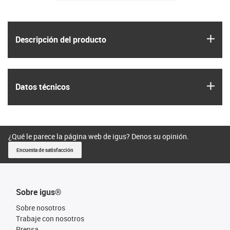
igus
Descripción del producto
igus
Datos técnicos
¿Qué le parece la página web de igus? Denos su opinión.
Encuesta de satisfacción
Sobre igus®
Sobre nosotros
Trabaje con nosotros
Prensa