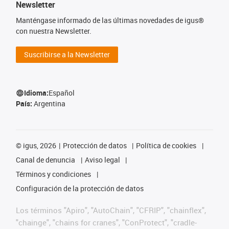
Newsletter
Manténgase informado de las últimas novedades de igus®
con nuestra Newsletter.
Suscribirse a la Newsletter
Idioma:
Español
País:
Argentina
©
igus, 2026
Protección de datos
Política de cookies
Canal de denuncia
Aviso legal
Términos y condiciones
Configuración de la protección de datos
Los términos "Apiro", "AutoChain", "CFRIP", "chainflex",
"chainge", "chains for cranes", "ConProtect", "cradle-