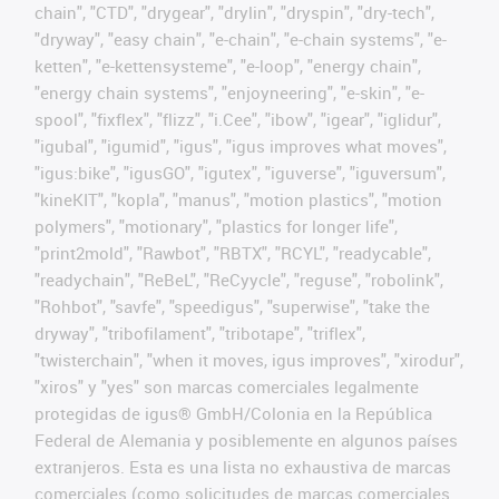
chain", "CTD", "drygear", "drylin", "dryspin", "dry-tech",
"dryway", "easy chain", "e-chain", "e-chain systems", "e-
ketten", "e-kettensysteme", "e-loop", "energy chain",
"energy chain systems", "enjoyneering", "e-skin", "e-
spool", "fixflex", "flizz", "i.Cee", "ibow", "igear", "iglidur",
"igubal", "igumid", "igus", "igus improves what moves",
"igus:bike", "igusGO", "igutex", "iguverse", "iguversum",
"kineKIT", "kopla", "manus", "motion plastics", "motion
polymers", "motionary", "plastics for longer life",
"print2mold", "Rawbot", "RBTX", "RCYL", "readycable",
"readychain", "ReBeL", "ReCyycle", "reguse", "robolink",
"Rohbot", "savfe", "speedigus", "superwise", "take the
dryway", "tribofilament", "tribotape", "triflex",
"twisterchain", "when it moves, igus improves", "xirodur",
"xiros" y "yes" son marcas comerciales legalmente
protegidas de igus® GmbH/Colonia en la República
Federal de Alemania y posiblemente en algunos países
extranjeros. Esta es una lista no exhaustiva de marcas
comerciales (como solicitudes de marcas comerciales