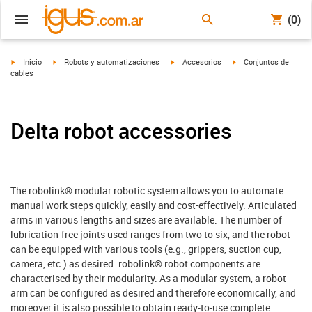
(0)
igus-icon-arrow-right
igus-icon-arrow-right
igus-icon-arrow-right
igus-icon-arrow-right
Inicio
Robots y automatizaciones
Accesorios
Conjuntos de
cables
Delta robot accessories
The robolink® modular robotic system allows you to automate
manual work steps quickly, easily and cost-effectively. Articulated
arms in various lengths and sizes are available. The number of
lubrication-free joints used ranges from two to six, and the robot
can be equipped with various tools (e.g., grippers, suction cup,
camera, etc.) as desired. robolink® robot components are
characterised by their modularity. As a modular system, a robot
arm can be configured as desired and therefore economically, and
moreover it is also possible to obtain ready-to-use complete