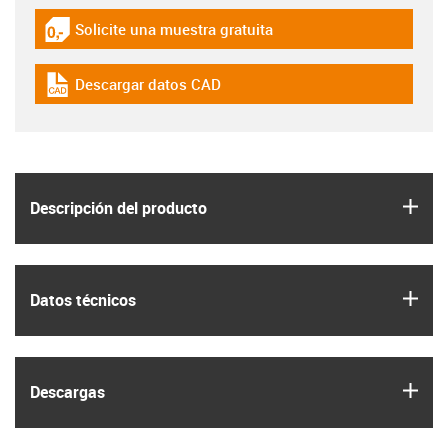
Solicite una muestra gratuita
igus-icon-gratismuster
Descargar datos CAD
igus-icon-cad-dateien
igus
Descripción del producto
igus
Datos técnicos
igus
Descargas