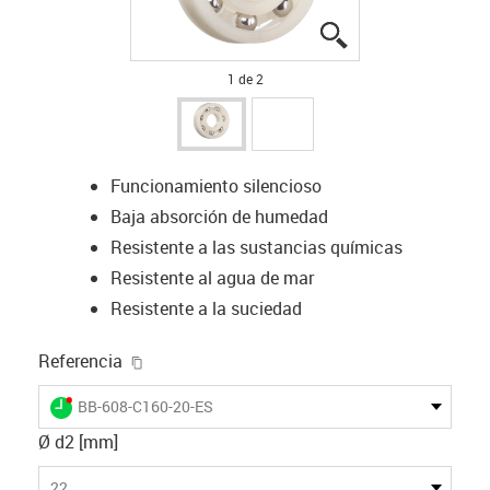
igus-icon-lupe
igus-icon-lupe
1 de 2
Funcionamiento silencioso
Baja absorción de humedad
Resistente a las sustancias químicas
Resistente al agua de mar
Resistente a la suciedad
igus-icon-copy-clipboard
Referencia
igus-icon-lieferzeit-dot
BB-608-C160-20-ES
Ø d2 [mm]
22