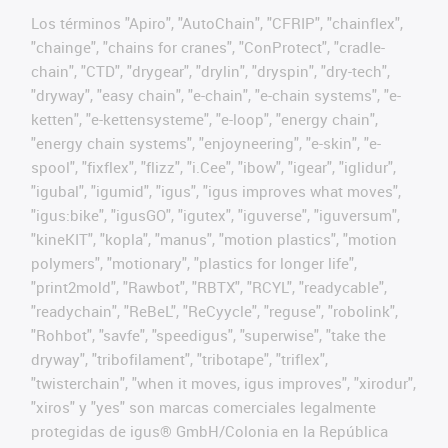
Los términos "Apiro", "AutoChain", "CFRIP", "chainflex",
"chainge", "chains for cranes", "ConProtect", "cradle-
chain", "CTD", "drygear", "drylin", "dryspin", "dry-tech",
"dryway", "easy chain", "e-chain", "e-chain systems", "e-
ketten", "e-kettensysteme", "e-loop", "energy chain",
"energy chain systems", "enjoyneering", "e-skin", "e-
spool", "fixflex", "flizz", "i.Cee", "ibow", "igear", "iglidur",
"igubal", "igumid", "igus", "igus improves what moves",
"igus:bike", "igusGO", "igutex", "iguverse", "iguversum",
"kineKIT", "kopla", "manus", "motion plastics", "motion
polymers", "motionary", "plastics for longer life",
"print2mold", "Rawbot", "RBTX", "RCYL", "readycable",
"readychain", "ReBeL", "ReCyycle", "reguse", "robolink",
"Rohbot", "savfe", "speedigus", "superwise", "take the
dryway", "tribofilament", "tribotape", "triflex",
"twisterchain", "when it moves, igus improves", "xirodur",
"xiros" y "yes" son marcas comerciales legalmente
protegidas de igus® GmbH/Colonia en la República