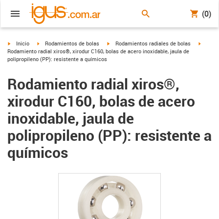
(0)
igus-icon-arrow-right
igus-icon-arrow-right
igus-icon-arrow-right
igus-ic
Inicio
Rodamientos de bolas
Rodamientos radiales de bolas
Rodamiento radial xiros®, xirodur C160, bolas de acero inoxidable, jaula de
polipropileno (PP): resistente a químicos
Rodamiento radial xiros®,
xirodur C160, bolas de acero
inoxidable, jaula de
polipropileno (PP): resistente a
químicos