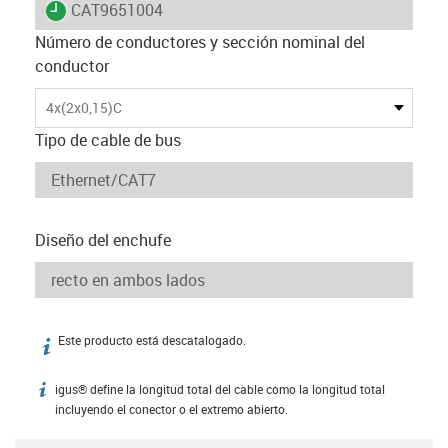
igus-icon-lieferzeit
CAT9651004
Número de conductores y sección nominal del
conductor
4x(2x0,15)C
Tipo de cable de bus
Diseño del enchufe
Este producto está descatalogado.
igus-icon-info
igus® define la longitud total del cable como la longitud total
igus-icon-info
incluyendo el conector o el extremo abierto.