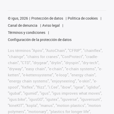
©
igus, 2026
Protección de datos
Política de cookies
Canal de denuncia
Aviso legal
Términos y condiciones
Configuración de la protección de datos
Los términos "Apiro", "AutoChain", "CFRIP", "chainflex",
"chainge", "chains for cranes", "ConProtect", "cradle-
chain", "CTD", "drygear", "drylin", "dryspin", "dry-tech",
"dryway", "easy chain", "e-chain", "e-chain systems", "e-
ketten", "e-kettensysteme", "e-loop", "energy chain",
"energy chain systems", "enjoyneering", "e-skin", "e-
spool", "fixflex", "flizz", "i.Cee", "ibow", "igear", "iglidur",
"igubal", "igumid", "igus", "igus improves what moves",
"igus:bike", "igusGO", "igutex", "iguverse", "iguversum",
"kineKIT", "kopla", "manus", "motion plastics", "motion
polymers", "motionary", "plastics for longer life",