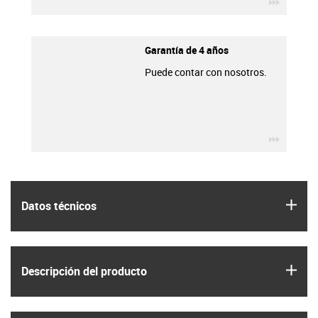
igus-ico
Garantía de 4 años
Puede contar con nosotros.
igus-ico
igus
Datos técnicos
igus
Descripción del producto