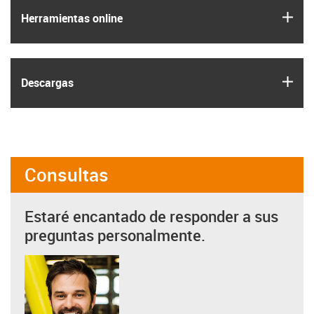
igus
Herramientas online
igus
Descargas
Consultas
Estaré encantado de responder a sus
preguntas personalmente.