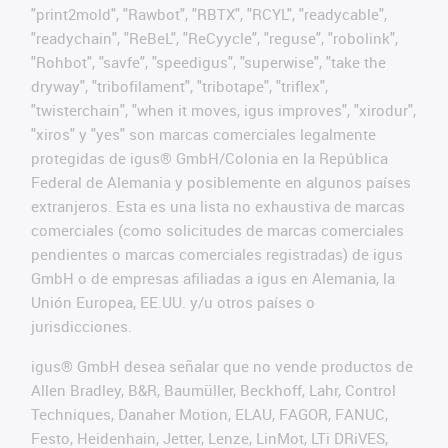
"print2mold", "Rawbot", "RBTX", "RCYL", "readycable",
"readychain", "ReBeL", "ReCyycle", "reguse", "robolink",
"Rohbot", "savfe", "speedigus", "superwise", "take the
dryway", "tribofilament", "tribotape", "triflex",
"twisterchain", "when it moves, igus improves", "xirodur",
"xiros" y "yes" son marcas comerciales legalmente
protegidas de igus® GmbH/Colonia en la República
Federal de Alemania y posiblemente en algunos países
extranjeros. Esta es una lista no exhaustiva de marcas
comerciales (como solicitudes de marcas comerciales
pendientes o marcas comerciales registradas) de igus
GmbH o de empresas afiliadas a igus en Alemania, la
Unión Europea, EE.UU. y/u otros países o
jurisdicciones.
igus® GmbH desea señalar que no vende productos de
Allen Bradley, B&R, Baumüller, Beckhoff, Lahr, Control
Techniques, Danaher Motion, ELAU, FAGOR, FANUC,
Festo, Heidenhain, Jetter, Lenze, LinMot, LTi DRiVES,