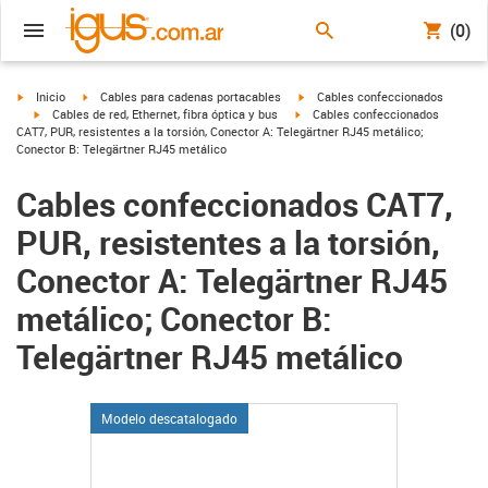
(0)
igus-icon-arrow-right
igus-icon-arrow-right
igus-icon-arrow-right
Inicio
Cables para cadenas portacables
Cables confeccionados
igus-icon-arrow-right
igus-icon-arrow-right
Cables de red, Ethernet, fibra óptica y bus
Cables confeccionados
CAT7, PUR, resistentes a la torsión, Conector A: Telegärtner RJ45 metálico;
Conector B: Telegärtner RJ45 metálico
Cables confeccionados CAT7,
PUR, resistentes a la torsión,
Conector A: Telegärtner RJ45
metálico; Conector B:
Telegärtner RJ45 metálico
Modelo descatalogado