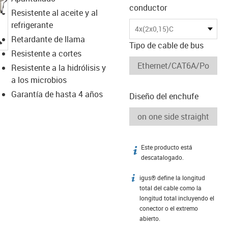
conductor
Resistente al aceite y al
refrigerante
4x(2x0,15)C
igus-icon-lupe
Retardante de llama
Tipo de cable de bus
Resistente a cortes
Resistente a la hidrólisis y
a los microbios
Garantía de hasta 4 años
Diseño del enchufe
Este producto está
igus-icon-info
descatalogado.
igus® define la longitud
igus-icon-info
total del cable como la
longitud total incluyendo el
conector o el extremo
abierto.