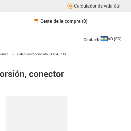
Calculador de vida útil.
Cesta de la compra
(0)
AR
(
ES
)
Contacto
icon-arrow-right
igus-icon-arrow-right
hernet
Cable confeccionado CAT6A, PUR,
orsión, conector
y-clipboard