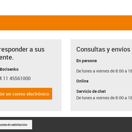
responder a sus
Consultas y envíos
ente.
En persona
 Borisenko
De lunes a viernes de 8:00 a 1
4 11 45561000
con-phone
Online
Servicio de chat
bir un correo electrónico
De lunes a viernes de 8:00 a 1
uesta de satisfacción