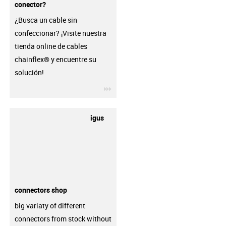
conector?
¿Busca un cable sin
confeccionar? ¡Visite nuestra
tienda online de cables
chainflex® y encuentre su
solución!
igus-icon-3arrow
igus
connectors shop
big variaty of different
connectors from stock without