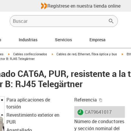
Regístrese en nuestra tienda online
o
Industrias
Servicios
Empresa
igus-icon-arrow-right
igus-icon-arrow-right
igus-
les
Cables confeccionados
Cables de red, Ethernet, fibra óptica y bus
Et
ector B: RJ45 Telegärtner
ado CAT6A, PUR, resistente a la t
r B: RJ45 Telegärtner
igus-icon-cop
Para aplicaciones de
Referencia
torsión
igus-icon-lieferzeit
CAT9641017
Revestimiento exterior en
Número de conductores
PUR
y sección nominal del
Apantallado