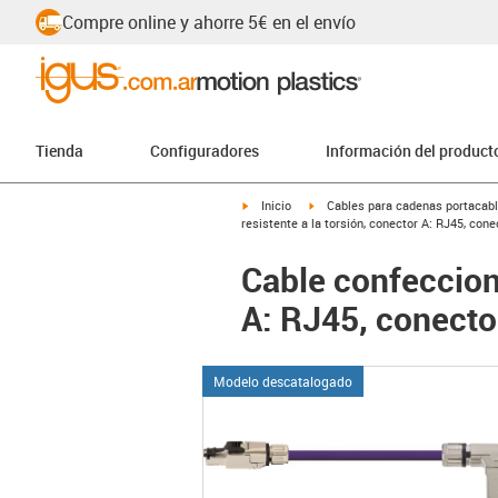
Compre online y ahorre 5€ en el envío
Tienda
Configuradores
Información del product
igus-icon-arrow-right
igus-icon-arrow-right
Inicio
Cables para cadenas portacab
resistente a la torsión, conector A: RJ45, con
Cable confeccion
A: RJ45, conecto
Modelo descatalogado