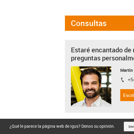
Consultas
Estaré encantado de 
preguntas personalm
Martin
+5
igus-i
Escri
¿Qué le parece la página web de igus? Denos su opinión.
Enc