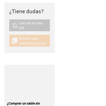
¿Tiene dudas?
Calcule la vida
igus-icon-lebensdauerrechner
útil
Solicite una
igus-icon-gratismuster
muestra gratuita
¿Comprar un cable sin