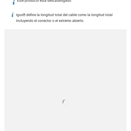
Este producto está descatalogado.
igus-icon-info
igus® define la longitud total del cable como la longitud total
igus-icon-info
incluyendo el conector o el extremo abierto.