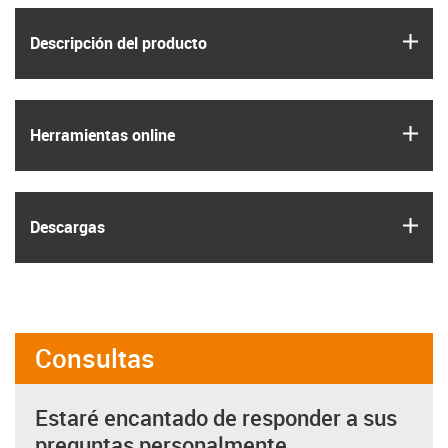
igus
Descripción del producto
igus
Herramientas online
igus
Descargas
Consultas
Estaré encantado de responder a sus
preguntas personalmente.