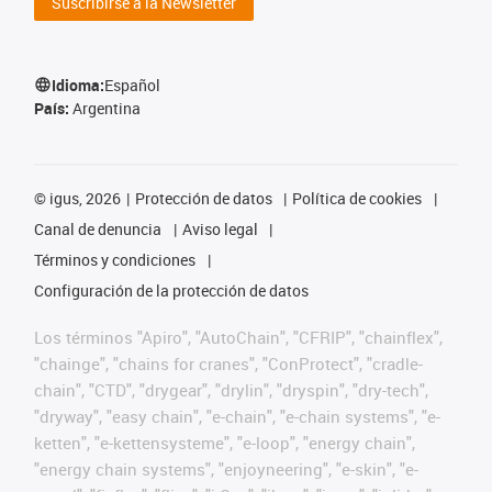
Suscribirse a la Newsletter
Idioma:
Español
País:
Argentina
©
igus, 2026
Protección de datos
Política de cookies
Canal de denuncia
Aviso legal
Términos y condiciones
Configuración de la protección de datos
Los términos "Apiro", "AutoChain", "CFRIP", "chainflex",
"chainge", "chains for cranes", "ConProtect", "cradle-
chain", "CTD", "drygear", "drylin", "dryspin", "dry-tech",
"dryway", "easy chain", "e-chain", "e-chain systems", "e-
ketten", "e-kettensysteme", "e-loop", "energy chain",
"energy chain systems", "enjoyneering", "e-skin", "e-