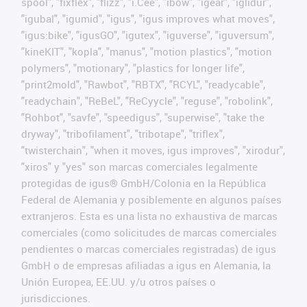
spool", "fixflex", "flizz", "i.Cee", "ibow", "igear", "iglidur",
"igubal", "igumid", "igus", "igus improves what moves",
"igus:bike", "igusGO", "igutex", "iguverse", "iguversum",
"kineKIT", "kopla", "manus", "motion plastics", "motion
polymers", "motionary", "plastics for longer life",
"print2mold", "Rawbot", "RBTX", "RCYL", "readycable",
"readychain", "ReBeL", "ReCyycle", "reguse", "robolink",
"Rohbot", "savfe", "speedigus", "superwise", "take the
dryway", "tribofilament", "tribotape", "triflex",
"twisterchain", "when it moves, igus improves", "xirodur",
"xiros" y "yes" son marcas comerciales legalmente
protegidas de igus® GmbH/Colonia en la República
Federal de Alemania y posiblemente en algunos países
extranjeros. Esta es una lista no exhaustiva de marcas
comerciales (como solicitudes de marcas comerciales
pendientes o marcas comerciales registradas) de igus
GmbH o de empresas afiliadas a igus en Alemania, la
Unión Europea, EE.UU. y/u otros países o
jurisdicciones.