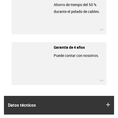
Ahorro de tiempo del 50 %
durante el pelado de cables.
igus-ico
Garantía de 4 años
Puede contar con nosotros.
igus-ico
igus
Datos técnicos