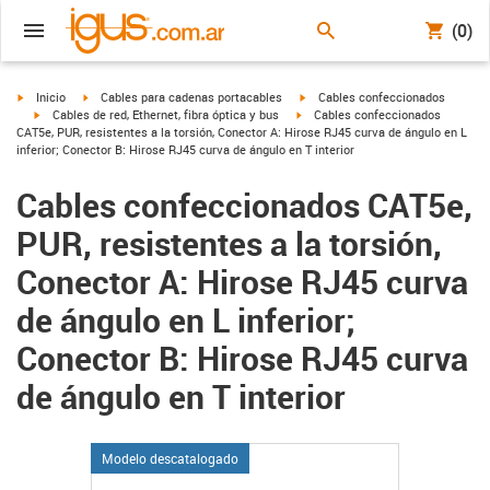
(0)
igus-icon-arrow-right
igus-icon-arrow-right
igus-icon-arrow-right
Inicio
Cables para cadenas portacables
Cables confeccionados
igus-icon-arrow-right
igus-icon-arrow-right
Cables de red, Ethernet, fibra óptica y bus
Cables confeccionados
CAT5e, PUR, resistentes a la torsión, Conector A: Hirose RJ45 curva de ángulo en L
inferior; Conector B: Hirose RJ45 curva de ángulo en T interior
Cables confeccionados CAT5e,
PUR, resistentes a la torsión,
Conector A: Hirose RJ45 curva
de ángulo en L inferior;
Conector B: Hirose RJ45 curva
de ángulo en T interior
Modelo descatalogado