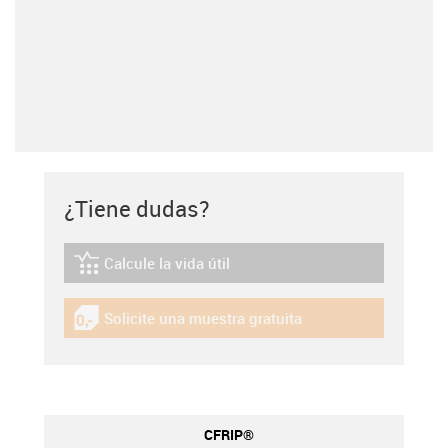
¿Tiene dudas?
Calcule la vida útil
igus-icon-lebensdauerrechner
Solicite una muestra gratuita
igus-icon-gratismuster
CFRIP®