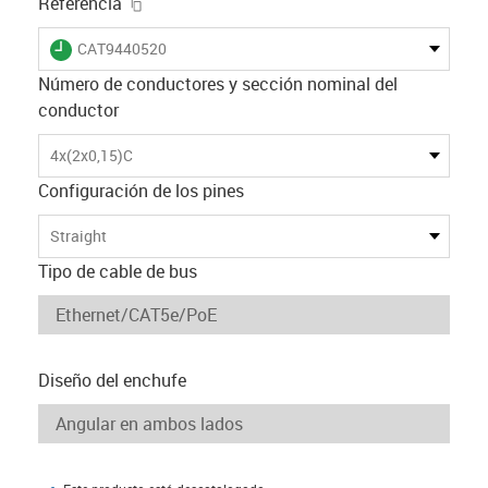
igus-icon-copy-clipboard
Referencia
igus-icon-lieferzeit
CAT9440520
Número de conductores y sección nominal del
conductor
4x(2x0,15)C
Configuración de los pines
Straight
Tipo de cable de bus
Diseño del enchufe