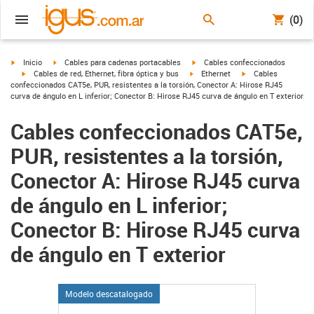
(0)
igus-icon-arrow-right
igus-icon-arrow-right
igus-icon-arrow-right
Inicio
Cables para cadenas portacables
Cables confeccionados
igus-icon-arrow-right
igus-icon-arrow-right
igus-icon-arrow-righ
Cables de red, Ethernet, fibra óptica y bus
Ethernet
Cables
confeccionados CAT5e, PUR, resistentes a la torsión, Conector A: Hirose RJ45
curva de ángulo en L inferior; Conector B: Hirose RJ45 curva de ángulo en T exterior
Cables confeccionados CAT5e,
PUR, resistentes a la torsión,
Conector A: Hirose RJ45 curva
de ángulo en L inferior;
Conector B: Hirose RJ45 curva
de ángulo en T exterior
Modelo descatalogado