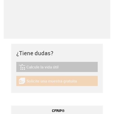
¿Tiene dudas?
Calcule la vida útil
igus-icon-lebensdauerrechner
Solicite una muestra gratuita
igus-icon-gratismuster
CFRIP®