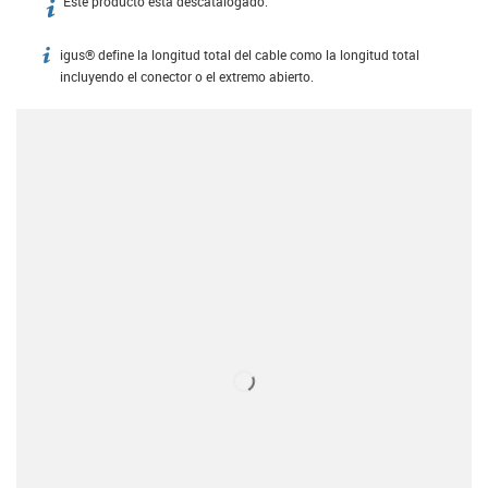
Este producto está descatalogado.
igus-icon-info
igus® define la longitud total del cable como la longitud total
igus-icon-info
incluyendo el conector o el extremo abierto.