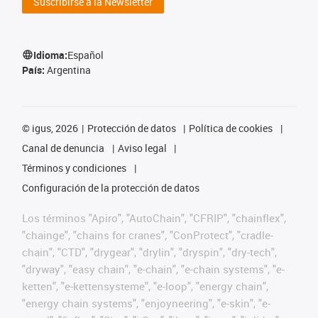
Suscribirse a la Newsletter
Idioma:
Español
País:
Argentina
©
igus, 2026
Protección de datos
Política de cookies
Canal de denuncia
Aviso legal
Términos y condiciones
Configuración de la protección de datos
Los términos "Apiro", "AutoChain", "CFRIP", "chainflex",
"chainge", "chains for cranes", "ConProtect", "cradle-
chain", "CTD", "drygear", "drylin", "dryspin", "dry-tech",
"dryway", "easy chain", "e-chain", "e-chain systems", "e-
ketten", "e-kettensysteme", "e-loop", "energy chain",
"energy chain systems", "enjoyneering", "e-skin", "e-