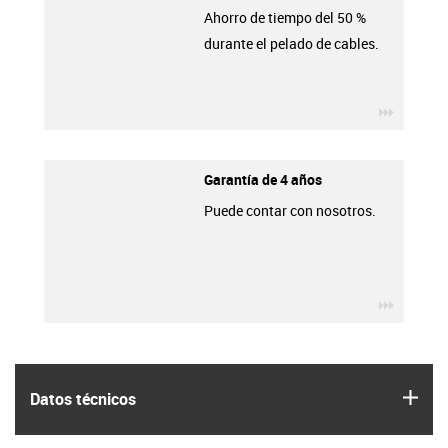
Ahorro de tiempo del 50 %
durante el pelado de cables.
igus-ico
Garantía de 4 años
Puede contar con nosotros.
igus-ico
igus
Datos técnicos