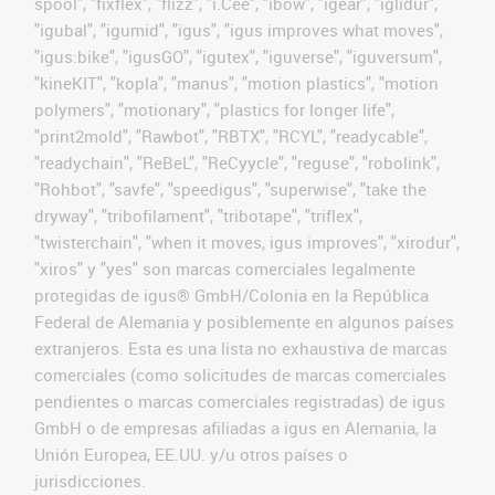
spool", "fixflex", "flizz", "i.Cee", "ibow", "igear", "iglidur",
"igubal", "igumid", "igus", "igus improves what moves",
"igus:bike", "igusGO", "igutex", "iguverse", "iguversum",
"kineKIT", "kopla", "manus", "motion plastics", "motion
polymers", "motionary", "plastics for longer life",
"print2mold", "Rawbot", "RBTX", "RCYL", "readycable",
"readychain", "ReBeL", "ReCyycle", "reguse", "robolink",
"Rohbot", "savfe", "speedigus", "superwise", "take the
dryway", "tribofilament", "tribotape", "triflex",
"twisterchain", "when it moves, igus improves", "xirodur",
"xiros" y "yes" son marcas comerciales legalmente
protegidas de igus® GmbH/Colonia en la República
Federal de Alemania y posiblemente en algunos países
extranjeros. Esta es una lista no exhaustiva de marcas
comerciales (como solicitudes de marcas comerciales
pendientes o marcas comerciales registradas) de igus
GmbH o de empresas afiliadas a igus en Alemania, la
Unión Europea, EE.UU. y/u otros países o
jurisdicciones.