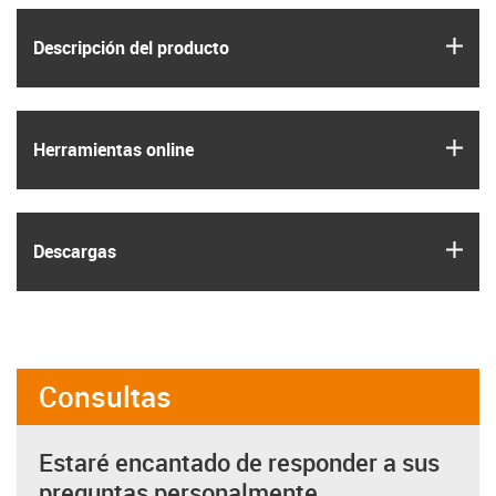
igus
Descripción del producto
igus
Herramientas online
igus
Descargas
Consultas
Estaré encantado de responder a sus
preguntas personalmente.