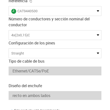
igus-icon-copy-clipboard
Referencia
igus-icon-lieferzeit
CAT9440500
Número de conductores y sección nominal del
conductor
4x(2x0,15)C
Configuración de los pines
Straight
Tipo de cable de bus
Diseño del enchufe