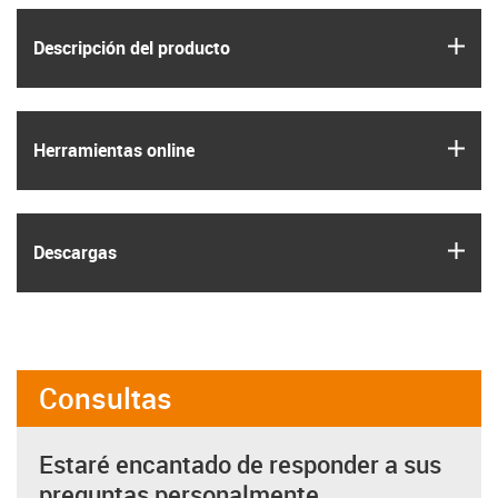
igus
Descripción del producto
igus
Herramientas online
igus
Descargas
Consultas
Estaré encantado de responder a sus
preguntas personalmente.