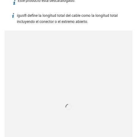
Este producto está descatalogado.
igus-icon-info
igus® define la longitud total del cable como la longitud total
igus-icon-info
incluyendo el conector o el extremo abierto.