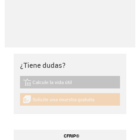
¿Tiene dudas?
Calcule la vida útil
igus-icon-lebensdauerrechner
Solicite una muestra gratuita
igus-icon-gratismuster
CFRIP®