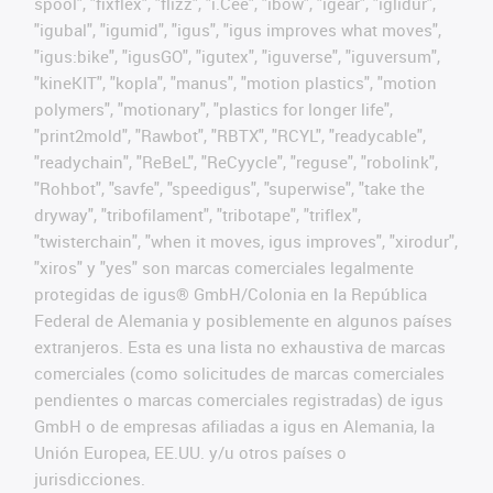
spool", "fixflex", "flizz", "i.Cee", "ibow", "igear", "iglidur",
"igubal", "igumid", "igus", "igus improves what moves",
"igus:bike", "igusGO", "igutex", "iguverse", "iguversum",
"kineKIT", "kopla", "manus", "motion plastics", "motion
polymers", "motionary", "plastics for longer life",
"print2mold", "Rawbot", "RBTX", "RCYL", "readycable",
"readychain", "ReBeL", "ReCyycle", "reguse", "robolink",
"Rohbot", "savfe", "speedigus", "superwise", "take the
dryway", "tribofilament", "tribotape", "triflex",
"twisterchain", "when it moves, igus improves", "xirodur",
"xiros" y "yes" son marcas comerciales legalmente
protegidas de igus® GmbH/Colonia en la República
Federal de Alemania y posiblemente en algunos países
extranjeros. Esta es una lista no exhaustiva de marcas
comerciales (como solicitudes de marcas comerciales
pendientes o marcas comerciales registradas) de igus
GmbH o de empresas afiliadas a igus en Alemania, la
Unión Europea, EE.UU. y/u otros países o
jurisdicciones.