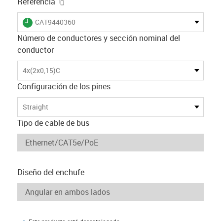
igus-icon-copy-clipboard
Referencia
igus-icon-lieferzeit
CAT9440360
Número de conductores y sección nominal del
conductor
4x(2x0,15)C
Configuración de los pines
Straight
Tipo de cable de bus
Diseño del enchufe