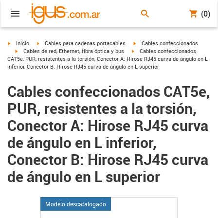
(0)
igus-icon-arrow-right
igus-icon-arrow-right
igus-icon-arrow-right
Inicio
Cables para cadenas portacables
Cables confeccionados
igus-icon-arrow-right
igus-icon-arrow-right
Cables de red, Ethernet, fibra óptica y bus
Cables confeccionados
CAT5e, PUR, resistentes a la torsión, Conector A: Hirose RJ45 curva de ángulo en L
inferior, Conector B: Hirose RJ45 curva de ángulo en L superior
Cables confeccionados CAT5e,
PUR, resistentes a la torsión,
Conector A: Hirose RJ45 curva
de ángulo en L inferior,
Conector B: Hirose RJ45 curva
de ángulo en L superior
Modelo descatalogado