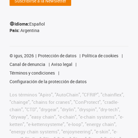
Suscribirse a la Newsletter
Idioma:
Español
País:
Argentina
©
igus, 2026
Protección de datos
Política de cookies
Canal de denuncia
Aviso legal
Términos y condiciones
Configuración de la protección de datos
Los términos "Apiro", "AutoChain", "CFRIP", "chainflex",
"chainge", "chains for cranes", "ConProtect", "cradle-
chain", "CTD", "drygear", "drylin", "dryspin", "dry-tech",
"dryway", "easy chain", "e-chain", "e-chain systems", "e-
ketten", "e-kettensysteme", "e-loop", "energy chain",
"energy chain systems", "enjoyneering", "e-skin", "e-