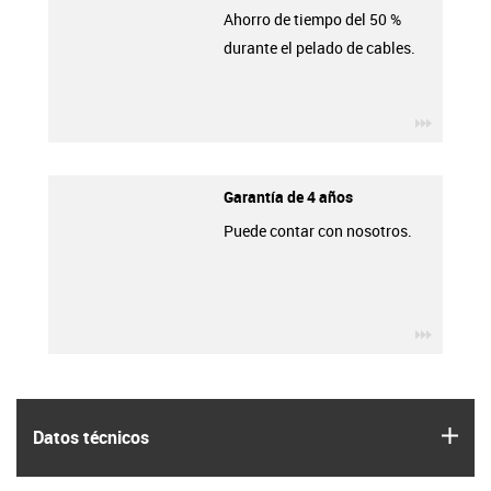
Ahorro de tiempo del 50 %
durante el pelado de cables.
igus-ico
Garantía de 4 años
Puede contar con nosotros.
igus-ico
igus
Datos técnicos