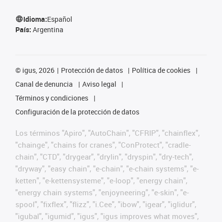
Idioma:
Español
País:
Argentina
©
igus, 2026
Protección de datos
Política de cookies
Canal de denuncia
Aviso legal
Términos y condiciones
Configuración de la protección de datos
Los términos "Apiro", "AutoChain", "CFRIP", "chainflex",
"chainge", "chains for cranes", "ConProtect", "cradle-
chain", "CTD", "drygear", "drylin", "dryspin", "dry-tech",
"dryway", "easy chain", "e-chain", "e-chain systems", "e-
ketten", "e-kettensysteme", "e-loop", "energy chain",
"energy chain systems", "enjoyneering", "e-skin", "e-
spool", "fixflex", "flizz", "i.Cee", "ibow", "igear", "iglidur",
"igubal", "igumid", "igus", "igus improves what moves",