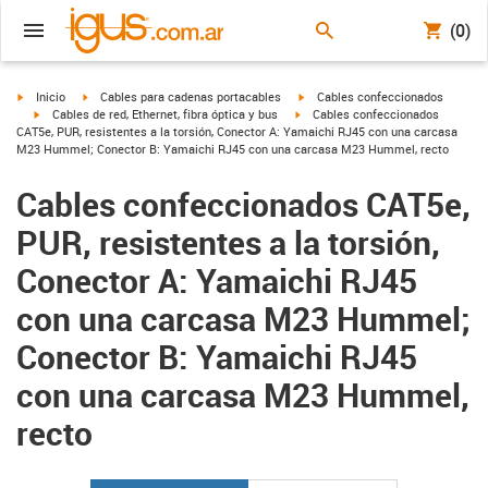
(0)
igus-icon-arrow-right
igus-icon-arrow-right
igus-icon-arrow-right
Inicio
Cables para cadenas portacables
Cables confeccionados
igus-icon-arrow-right
igus-icon-arrow-right
Cables de red, Ethernet, fibra óptica y bus
Cables confeccionados
CAT5e, PUR, resistentes a la torsión, Conector A: Yamaichi RJ45 con una carcasa
M23 Hummel; Conector B: Yamaichi RJ45 con una carcasa M23 Hummel, recto
Cables confeccionados CAT5e,
PUR, resistentes a la torsión,
Conector A: Yamaichi RJ45
con una carcasa M23 Hummel;
Conector B: Yamaichi RJ45
con una carcasa M23 Hummel,
recto