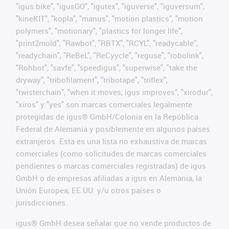
"igus:bike", "igusGO", "igutex", "iguverse", "iguversum",
"kineKIT", "kopla", "manus", "motion plastics", "motion
polymers", "motionary", "plastics for longer life",
"print2mold", "Rawbot", "RBTX", "RCYL", "readycable",
"readychain", "ReBeL", "ReCyycle", "reguse", "robolink",
"Rohbot", "savfe", "speedigus", "superwise", "take the
dryway", "tribofilament", "tribotape", "triflex",
"twisterchain", "when it moves, igus improves", "xirodur",
"xiros" y "yes" son marcas comerciales legalmente
protegidas de igus® GmbH/Colonia en la República
Federal de Alemania y posiblemente en algunos países
extranjeros. Esta es una lista no exhaustiva de marcas
comerciales (como solicitudes de marcas comerciales
pendientes o marcas comerciales registradas) de igus
GmbH o de empresas afiliadas a igus en Alemania, la
Unión Europea, EE.UU. y/u otros países o
jurisdicciones.
igus® GmbH desea señalar que no vende productos de