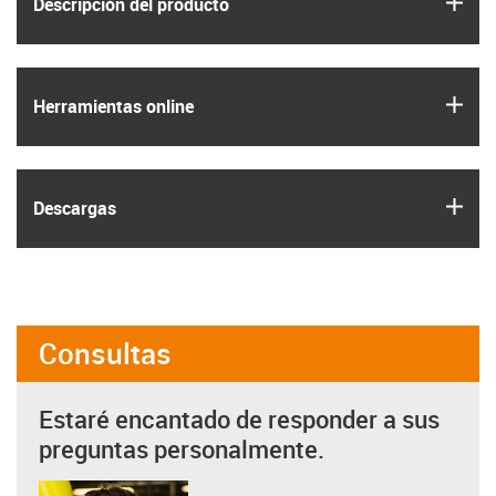
igus
Descripción del producto
igus
Herramientas online
igus
Descargas
Consultas
Estaré encantado de responder a sus
preguntas personalmente.