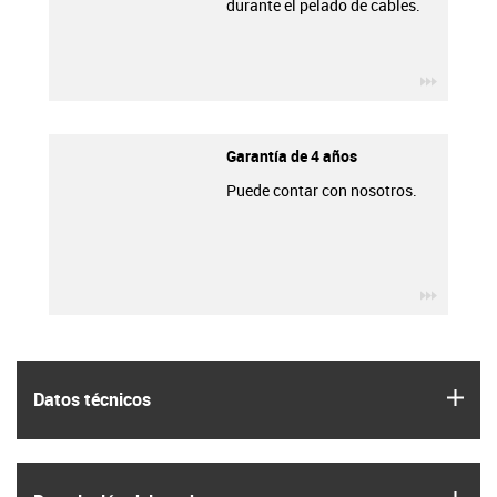
durante el pelado de cables.
igus-ico
Garantía de 4 años
Puede contar con nosotros.
igus-ico
igus
Datos técnicos