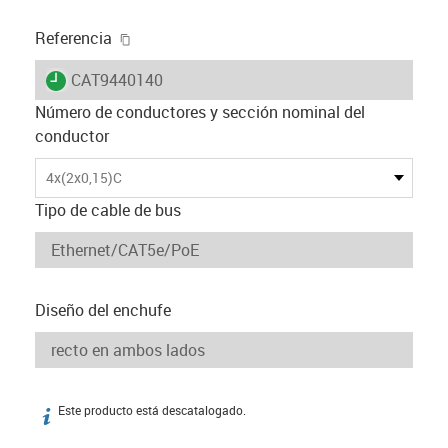
igus-icon-copy-clipboard
Referencia
igus-icon-lieferzeit
CAT9440140
Número de conductores y sección nominal del
conductor
4x(2x0,15)C
Tipo de cable de bus
Diseño del enchufe
Este producto está descatalogado.
igus-icon-info