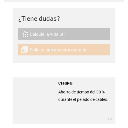
¿Tiene dudas?
Calcule la vida útil
igus-icon-lebensdauerrechner
Solicite una muestra gratuita
igus-icon-gratismuster
CFRIP®
Ahorro de tiempo del 50 %
durante el pelado de cables.
igus-ico