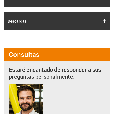
igus
Descargas
Consultas
Estaré encantado de responder a sus
preguntas personalmente.