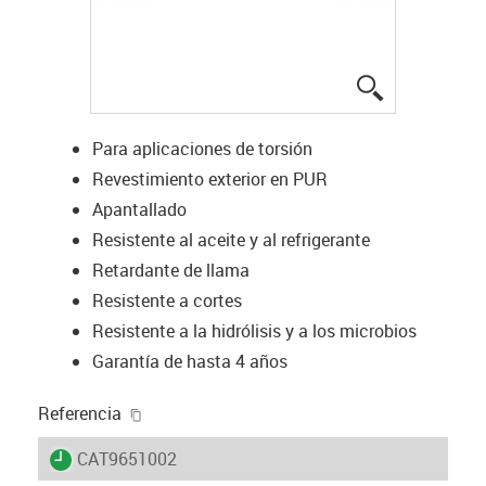
igus-icon-lup
Para aplicaciones de torsión
Revestimiento exterior en PUR
Apantallado
Resistente al aceite y al refrigerante
Retardante de llama
Resistente a cortes
Resistente a la hidrólisis y a los microbios
Garantía de hasta 4 años
igus-icon-copy-clipboard
Referencia
igus-icon-lieferzeit
CAT9651002