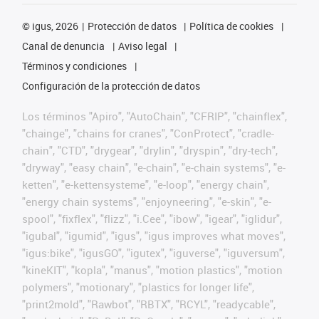
©
igus, 2026
Protección de datos
Política de cookies
Canal de denuncia
Aviso legal
Términos y condiciones
Configuración de la protección de datos
Los términos "Apiro", "AutoChain", "CFRIP", "chainflex",
"chainge", "chains for cranes", "ConProtect", "cradle-
chain", "CTD", "drygear", "drylin", "dryspin", "dry-tech",
"dryway", "easy chain", "e-chain", "e-chain systems", "e-
ketten", "e-kettensysteme", "e-loop", "energy chain",
"energy chain systems", "enjoyneering", "e-skin", "e-
spool", "fixflex", "flizz", "i.Cee", "ibow", "igear", "iglidur",
"igubal", "igumid", "igus", "igus improves what moves",
"igus:bike", "igusGO", "igutex", "iguverse", "iguversum",
"kineKIT", "kopla", "manus", "motion plastics", "motion
polymers", "motionary", "plastics for longer life",
"print2mold", "Rawbot", "RBTX", "RCYL", "readycable",