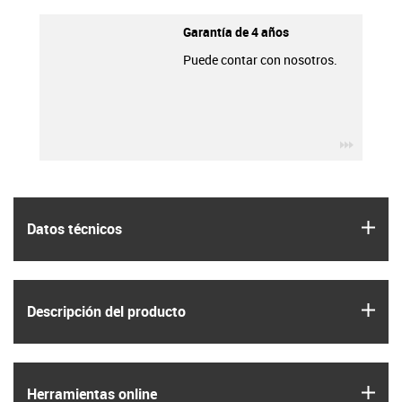
Garantía de 4 años
Puede contar con nosotros.
igus-ico
igus
Datos técnicos
igus
Descripción del producto
igus
Herramientas online