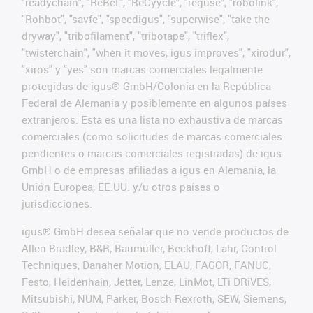
"readychain", "ReBeL", "ReCyycle", "reguse", "robolink",
"Rohbot", "savfe", "speedigus", "superwise", "take the
dryway", "tribofilament", "tribotape", "triflex",
"twisterchain", "when it moves, igus improves", "xirodur",
"xiros" y "yes" son marcas comerciales legalmente
protegidas de igus® GmbH/Colonia en la República
Federal de Alemania y posiblemente en algunos países
extranjeros. Esta es una lista no exhaustiva de marcas
comerciales (como solicitudes de marcas comerciales
pendientes o marcas comerciales registradas) de igus
GmbH o de empresas afiliadas a igus en Alemania, la
Unión Europea, EE.UU. y/u otros países o
jurisdicciones.
igus® GmbH desea señalar que no vende productos de
Allen Bradley, B&R, Baumüller, Beckhoff, Lahr, Control
Techniques, Danaher Motion, ELAU, FAGOR, FANUC,
Festo, Heidenhain, Jetter, Lenze, LinMot, LTi DRiVES,
Mitsubishi, NUM, Parker, Bosch Rexroth, SEW, Siemens,