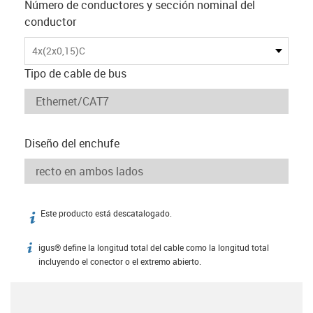
Número de conductores y sección nominal del
conductor
4x(2x0,15)C
Tipo de cable de bus
Diseño del enchufe
Este producto está descatalogado.
igus-icon-info
igus® define la longitud total del cable como la longitud total
igus-icon-info
incluyendo el conector o el extremo abierto.