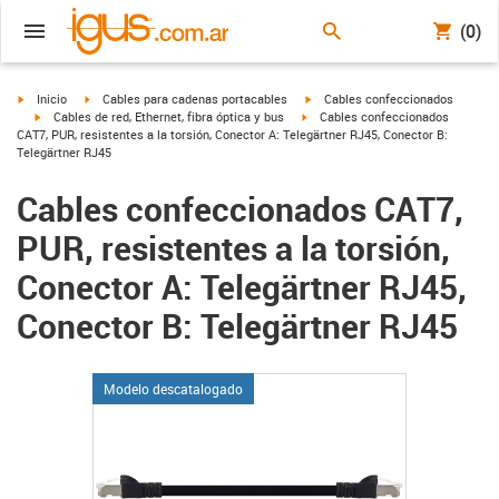
(0)
igus-icon-arrow-right
igus-icon-arrow-right
igus-icon-arrow-right
Inicio
Cables para cadenas portacables
Cables confeccionados
igus-icon-arrow-right
igus-icon-arrow-right
Cables de red, Ethernet, fibra óptica y bus
Cables confeccionados
CAT7, PUR, resistentes a la torsión, Conector A: Telegärtner RJ45, Conector B:
Telegärtner RJ45
Cables confeccionados CAT7,
PUR, resistentes a la torsión,
Conector A: Telegärtner RJ45,
Conector B: Telegärtner RJ45
Modelo descatalogado