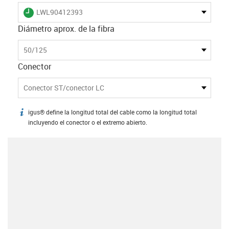
igus-icon-lieferzeit
LWL90412393
Diámetro aprox. de la fibra
50/125
Conector
Conector ST/conector LC
igus® define la longitud total del cable como la longitud total
igus-icon-info
incluyendo el conector o el extremo abierto.