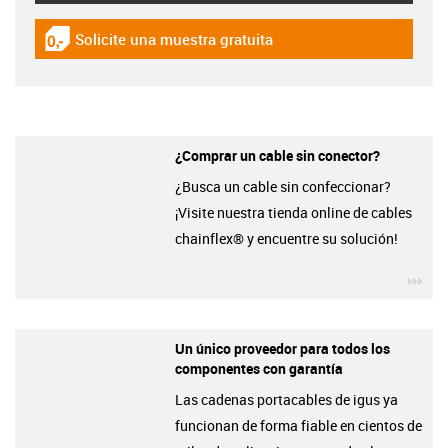
Solicite una muestra gratuita
igus-icon-gratismuster
¿Comprar un cable sin conector?
¿Busca un cable sin confeccionar?
¡Visite nuestra tienda online de cables
chainflex® y encuentre su solución!
igu
Un único proveedor para todos los
componentes con garantía
Las cadenas portacables de igus ya
funcionan de forma fiable en cientos de