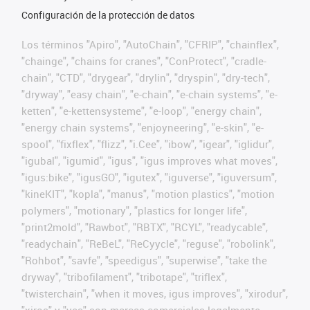
Configuración de la protección de datos
Los términos "Apiro", "AutoChain", "CFRIP", "chainflex",
"chainge", "chains for cranes", "ConProtect", "cradle-
chain", "CTD", "drygear", "drylin", "dryspin", "dry-tech",
"dryway", "easy chain", "e-chain", "e-chain systems", "e-
ketten", "e-kettensysteme", "e-loop", "energy chain",
"energy chain systems", "enjoyneering", "e-skin", "e-
spool", "fixflex", "flizz", "i.Cee", "ibow", "igear", "iglidur",
"igubal", "igumid", "igus", "igus improves what moves",
"igus:bike", "igusGO", "igutex", "iguverse", "iguversum",
"kineKIT", "kopla", "manus", "motion plastics", "motion
polymers", "motionary", "plastics for longer life",
"print2mold", "Rawbot", "RBTX", "RCYL", "readycable",
"readychain", "ReBeL", "ReCyycle", "reguse", "robolink",
"Rohbot", "savfe", "speedigus", "superwise", "take the
dryway", "tribofilament", "tribotape", "triflex",
"twisterchain", "when it moves, igus improves", "xirodur",
"xiros" y "yes" son marcas comerciales legalmente