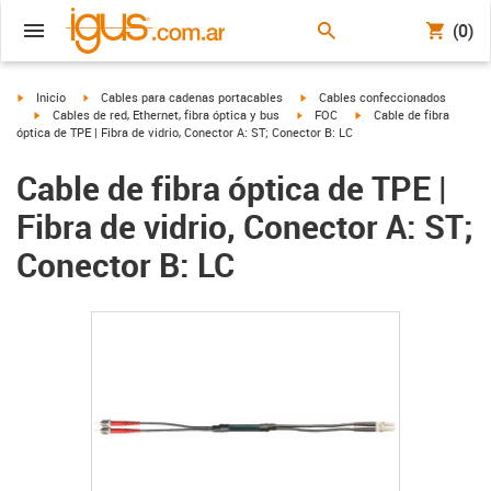
(0)
igus-icon-arrow-right
igus-icon-arrow-right
igus-icon-arrow-right
Inicio
Cables para cadenas portacables
Cables confeccionados
igus-icon-arrow-right
igus-icon-arrow-right
igus-icon-arrow-right
Cables de red, Ethernet, fibra óptica y bus
FOC
Cable de fibra
óptica de TPE | Fibra de vidrio, Conector A: ST; Conector B: LC
Cable de fibra óptica de TPE |
Fibra de vidrio, Conector A: ST;
Conector B: LC