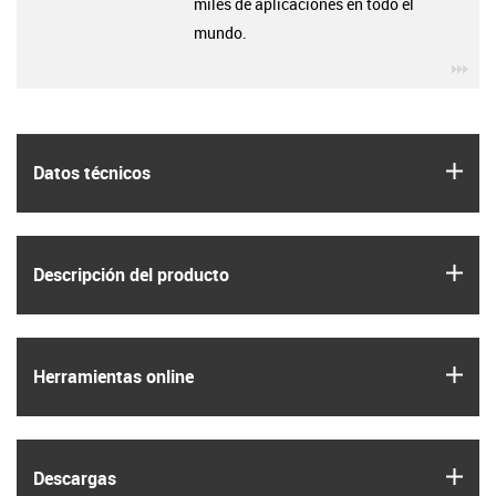
miles de aplicaciones en todo el
mundo.
igu
igus
Datos técnicos
igus
Descripción del producto
igus
Herramientas online
igus
Descargas