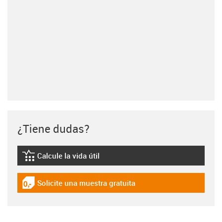
¿Tiene dudas?
Calcule la vida útil
igus-icon-lebensdauerrechner
Solicite una muestra gratuita
igus-icon-gratismuster