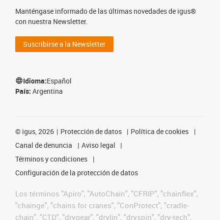
Manténgase informado de las últimas novedades de igus®
con nuestra Newsletter.
Suscribirse a la Newsletter
Idioma:
Español
País:
Argentina
©
igus, 2026
Protección de datos
Política de cookies
Canal de denuncia
Aviso legal
Términos y condiciones
Configuración de la protección de datos
Los términos "Apiro", "AutoChain", "CFRIP", "chainflex",
"chainge", "chains for cranes", "ConProtect", "cradle-
chain", "CTD", "drygear", "drylin", "dryspin", "dry-tech",