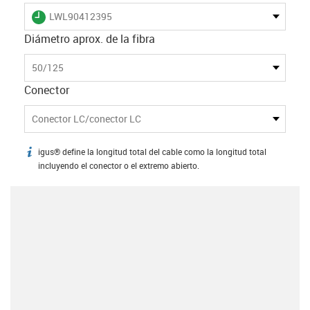
igus-icon-lieferzeit
LWL90412395
Diámetro aprox. de la fibra
50/125
Conector
Conector LC/conector LC
igus® define la longitud total del cable como la longitud total
igus-icon-info
incluyendo el conector o el extremo abierto.