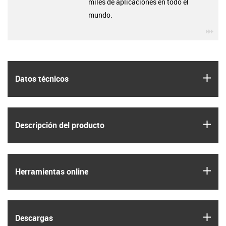
miles de aplicaciones en todo el
mundo.
igu
igus
Datos técnicos
igus
Descripción del producto
igus
Herramientas online
igus
Descargas