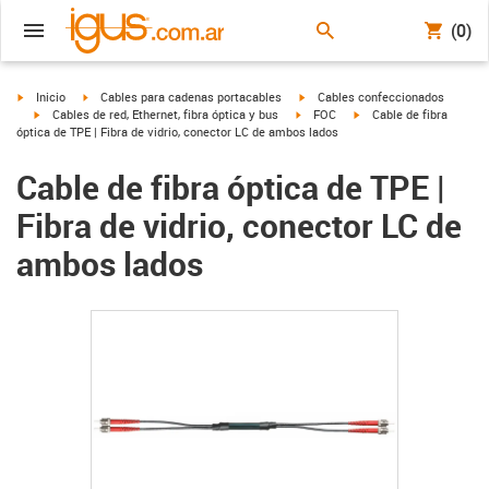
(0)
igus-icon-arrow-right
igus-icon-arrow-right
igus-icon-arrow-right
Inicio
Cables para cadenas portacables
Cables confeccionados
igus-icon-arrow-right
igus-icon-arrow-right
igus-icon-arrow-right
Cables de red, Ethernet, fibra óptica y bus
FOC
Cable de fibra
óptica de TPE | Fibra de vidrio, conector LC de ambos lados
Cable de fibra óptica de TPE |
Fibra de vidrio, conector LC de
ambos lados