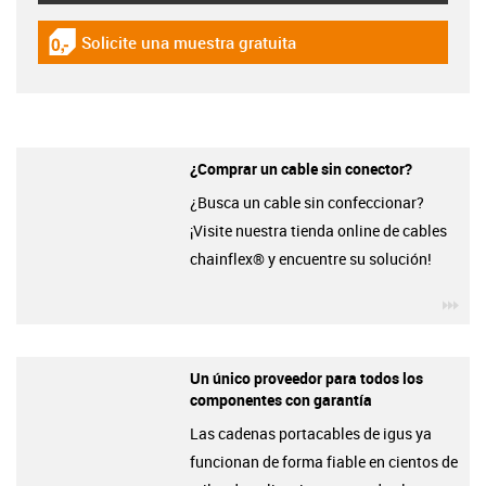
Solicite una muestra gratuita
igus-icon-gratismuster
¿Comprar un cable sin conector?
¿Busca un cable sin confeccionar?
¡Visite nuestra tienda online de cables
chainflex® y encuentre su solución!
igu
Un único proveedor para todos los
componentes con garantía
Las cadenas portacables de igus ya
funcionan de forma fiable en cientos de