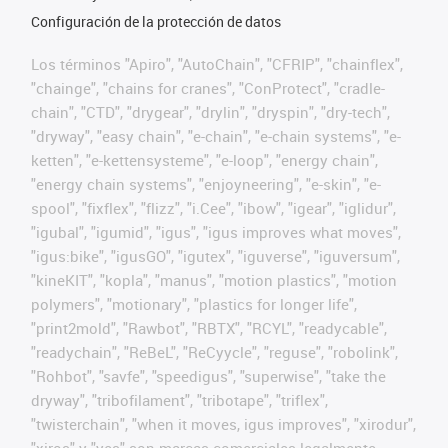
Configuración de la protección de datos
Los términos "Apiro", "AutoChain", "CFRIP", "chainflex",
"chainge", "chains for cranes", "ConProtect", "cradle-
chain", "CTD", "drygear", "drylin", "dryspin", "dry-tech",
"dryway", "easy chain", "e-chain", "e-chain systems", "e-
ketten", "e-kettensysteme", "e-loop", "energy chain",
"energy chain systems", "enjoyneering", "e-skin", "e-
spool", "fixflex", "flizz", "i.Cee", "ibow", "igear", "iglidur",
"igubal", "igumid", "igus", "igus improves what moves",
"igus:bike", "igusGO", "igutex", "iguverse", "iguversum",
"kineKIT", "kopla", "manus", "motion plastics", "motion
polymers", "motionary", "plastics for longer life",
"print2mold", "Rawbot", "RBTX", "RCYL", "readycable",
"readychain", "ReBeL", "ReCyycle", "reguse", "robolink",
"Rohbot", "savfe", "speedigus", "superwise", "take the
dryway", "tribofilament", "tribotape", "triflex",
"twisterchain", "when it moves, igus improves", "xirodur",
"xiros" y "yes" son marcas comerciales legalmente