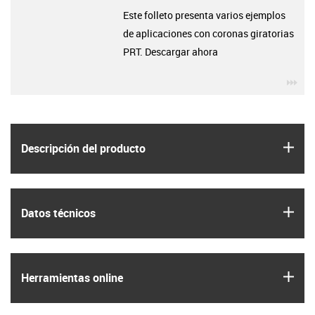
Este folleto presenta varios ejemplos
de aplicaciones con coronas giratorias
PRT. Descargar ahora
igu
igus
Descripción del producto
igus
Datos técnicos
igus
Herramientas online