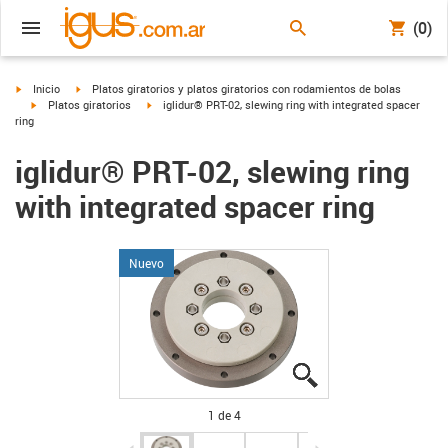
(0)
igus-icon-arrow-right
igus-icon-arrow-right
Inicio
Platos giratorios y platos giratorios con rodamientos de bolas
igus-icon-arrow-right
igus-icon-arrow-right
Platos giratorios
iglidur® PRT-02, slewing ring with integrated spacer
ring
iglidur® PRT-02, slewing ring
with integrated spacer ring
Nuevo
igus-icon-lupe
igus-icon-lupe
igus-icon-lupe
igus-icon-lupe
1 de 4