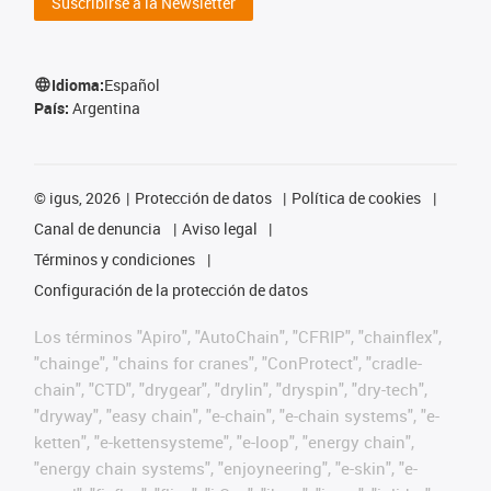
Suscribirse a la Newsletter
Idioma:
Español
País:
Argentina
©
igus, 2026
Protección de datos
Política de cookies
Canal de denuncia
Aviso legal
Términos y condiciones
Configuración de la protección de datos
Los términos "Apiro", "AutoChain", "CFRIP", "chainflex",
"chainge", "chains for cranes", "ConProtect", "cradle-
chain", "CTD", "drygear", "drylin", "dryspin", "dry-tech",
"dryway", "easy chain", "e-chain", "e-chain systems", "e-
ketten", "e-kettensysteme", "e-loop", "energy chain",
"energy chain systems", "enjoyneering", "e-skin", "e-