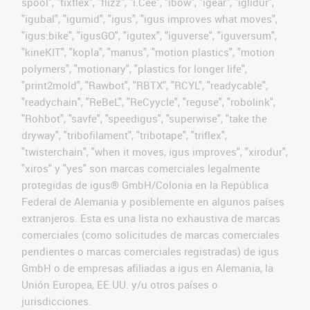
spool", "fixflex", "flizz", "i.Cee", "ibow", "igear", "iglidur",
"igubal", "igumid", "igus", "igus improves what moves",
"igus:bike", "igusGO", "igutex", "iguverse", "iguversum",
"kineKIT", "kopla", "manus", "motion plastics", "motion
polymers", "motionary", "plastics for longer life",
"print2mold", "Rawbot", "RBTX", "RCYL", "readycable",
"readychain", "ReBeL", "ReCyycle", "reguse", "robolink",
"Rohbot", "savfe", "speedigus", "superwise", "take the
dryway", "tribofilament", "tribotape", "triflex",
"twisterchain", "when it moves, igus improves", "xirodur",
"xiros" y "yes" son marcas comerciales legalmente
protegidas de igus® GmbH/Colonia en la República
Federal de Alemania y posiblemente en algunos países
extranjeros. Esta es una lista no exhaustiva de marcas
comerciales (como solicitudes de marcas comerciales
pendientes o marcas comerciales registradas) de igus
GmbH o de empresas afiliadas a igus en Alemania, la
Unión Europea, EE.UU. y/u otros países o
jurisdicciones.