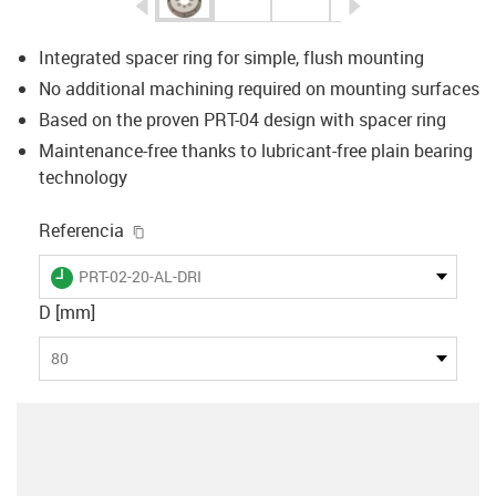
igus-icon-arrow-left
igus-icon-arrow-r
Integrated spacer ring for simple, flush mounting
No additional machining required on mounting surfaces
Based on the proven PRT-04 design with spacer ring
Maintenance-free thanks to lubricant-free plain bearing
technology
igus-icon-copy-clipboard
Referencia
igus-icon-lieferzeit
PRT-02-20-AL-DRI
D [mm]
80