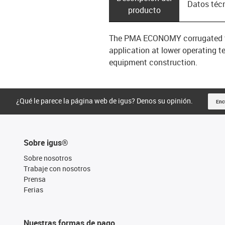
Datos téc
producto
The PMA ECONOMY corrugated tube
application at lower operating 
equipment construction.
¿Qué le parece la página web de igus? Denos su opinión.
Enc
Sobre igus®
Sobre nosotros
Trabaje con nosotros
Prensa
Ferias
Nuestras formas de pago