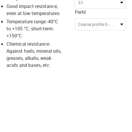
s-icon-lupe
s-icon-lupe
s-icon-lupe
23
Good impact resistance,
Perfil
even at low temperatures
Temperature range:-40°C
Coarse profile G - high pull-out strength
to +105 °C; short-term:
+150°C
Chemical resistance:
Against fuels, mineral oils,
greases, alkalis, weak
acids and bases, etc.