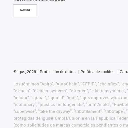
FACTURA
©
igus, 2026
Protección de datos
Política de cookies
Cana
Los términos "Apiro", "AutoChain", "CFRIP", "chainflex", "chai
"e-chain", "e-chain systems", "e-ketten", "e-kettensysteme", "e
"iglidur", "igubal", "igumid", "igus", "igus improves what mo
"motionary", "plastics for longer life", "print2mold", "Rawbo
"superwise", "take the dryway", "tribofilament", "tribotape",
protegidas de igus® GmbH/Colonia en la República Federa
(como solicitudes de marcas comerciales pendientes o mar