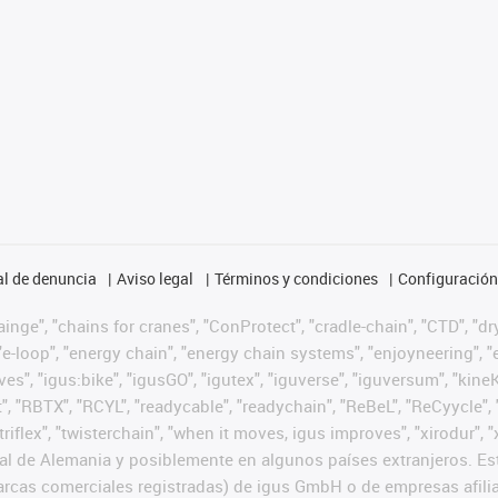
l de denuncia
Aviso legal
Términos y condiciones
Configuración 
nge", "chains for cranes", "ConProtect", "cradle-chain", "CTD", "dryg
-loop", "energy chain", "energy chain systems", "enjoyneering", "e-skin
ves", "igus:bike", "igusGO", "igutex", "iguverse", "iguversum", "kin
t", "RBTX", "RCYL", "readycable", "readychain", "ReBeL", "ReCyycle", 
 "triflex", "twisterchain", "when it moves, igus improves", "xirodur
l de Alemania y posiblemente en algunos países extranjeros. Est
cas comerciales registradas) de igus GmbH o de empresas afilia