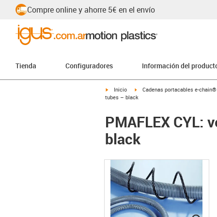
Compre online y ahorre 5€ en el envío
Tienda
Configuradores
Información del product
igus-icon-arrow-right
igus-icon-arrow-right
Inicio
Cadenas portacables e-chain®
tubes – black
PMAFLEX CYL: ver
black