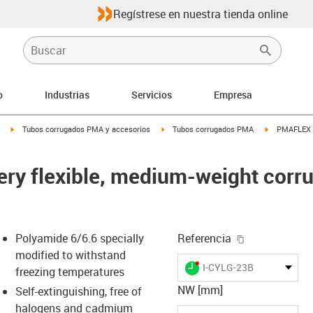
Regístrese en nuestra tienda online
o
Industrias
Servicios
Empresa
igus-icon-arrow-right
igus-icon-arrow-right
igus-icon-arr
Tubos corrugados PMA y accesorios
Tubos corrugados PMA
PMAFLEX C
y flexible, medium-weight corru
igus-icon-cop
Polyamide 6/6.6 specially
Referencia
modified to withstand
igus-icon-lieferzeit-dot
I-CYLG-23B
freezing temperatures
NW [mm]
Self-extinguishing, free of
halogens and cadmium