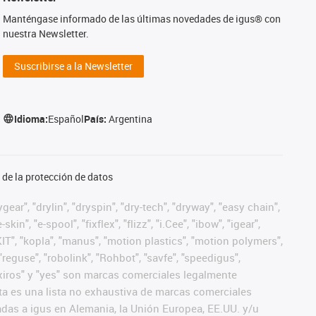
Manténgase informado de las últimas novedades de igus® con
nuestra Newsletter.
Suscribirse a la Newsletter
Idioma:
Español
País:
Argentina
de la protección de datos
ear", "drylin", "dryspin", "dry-tech", "dryway", "easy chain",
", "e-spool", "fixflex", "flizz", "i.Cee", "ibow", "igear",
eKIT", "kopla", "manus", "motion plastics", "motion polymers",
"reguse", "robolink", "Rohbot", "savfe", "speedigus",
", "xiros" y "yes" son marcas comerciales legalmente
a es una lista no exhaustiva de marcas comerciales
das a igus en Alemania, la Unión Europea, EE.UU. y/u