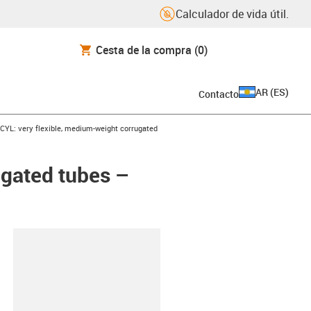
Calculador de vida útil.
Cesta de la compra
(0)
AR
(
ES
)
Contacto
ow-right
YL: very flexible, medium-weight corrugated
gated tubes –
y-clipboard