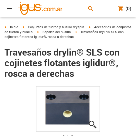
(0)
igus-icon-arrow-right
igus-icon-arrow-right
igus-icon-arrow-right
Inicio
Conjuntos de tuerca y husillo dryspin
Accesorios de conjuntos
igus-icon-arrow-right
igus-icon-arrow-right
de tuerca y husillo
Soporte del husillo
Travesaños drylin® SLS con
cojinetes flotantes iglidur®, rosca a derechas
Travesaños drylin® SLS con
cojinetes flotantes iglidur®,
rosca a derechas
igus-icon-lupe
igus-icon-lupe