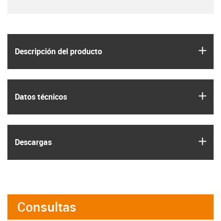
igus
Descripción del producto
igus
Datos técnicos
igus
Descargas
Consultas