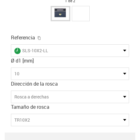
1 de 2
igus-icon-copy-clipboard
Referencia
igus-icon-lieferzeit
SLS-10X2-LL
Ø d1 [mm]
10
Dirección de la rosca
Rosca a derechas
Tamaño de rosca
TR10X2