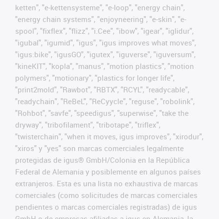
ketten", "e-kettensysteme", "e-loop", "energy chain",
"energy chain systems", "enjoyneering", "e-skin", "e-
spool", "fixflex", "flizz", "i.Cee", "ibow", "igear", "iglidur",
"igubal", "igumid", "igus", "igus improves what moves",
"igus:bike", "igusGO", "igutex", "iguverse", "iguversum",
"kineKIT", "kopla", "manus", "motion plastics", "motion
polymers", "motionary", "plastics for longer life",
"print2mold", "Rawbot", "RBTX", "RCYL", "readycable",
"readychain", "ReBeL", "ReCyycle", "reguse", "robolink",
"Rohbot", "savfe", "speedigus", "superwise", "take the
dryway", "tribofilament", "tribotape", "triflex",
"twisterchain", "when it moves, igus improves", "xirodur",
"xiros" y "yes" son marcas comerciales legalmente
protegidas de igus® GmbH/Colonia en la República
Federal de Alemania y posiblemente en algunos países
extranjeros. Esta es una lista no exhaustiva de marcas
comerciales (como solicitudes de marcas comerciales
pendientes o marcas comerciales registradas) de igus
GmbH o de empresas afiliadas a igus en Alemania, la