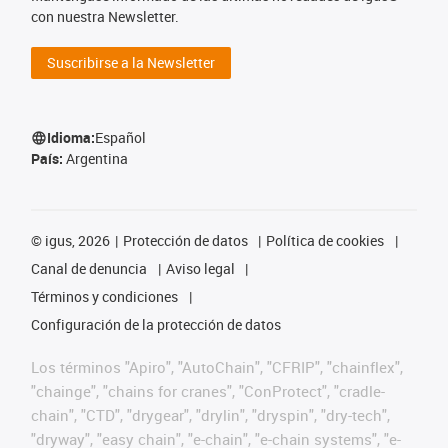
con nuestra Newsletter.
Suscribirse a la Newsletter
Idioma:
Español
País:
Argentina
©
igus, 2026
Protección de datos
Política de cookies
Canal de denuncia
Aviso legal
Términos y condiciones
Configuración de la protección de datos
Los términos "Apiro", "AutoChain", "CFRIP", "chainflex",
"chainge", "chains for cranes", "ConProtect", "cradle-
chain", "CTD", "drygear", "drylin", "dryspin", "dry-tech",
"dryway", "easy chain", "e-chain", "e-chain systems", "e-