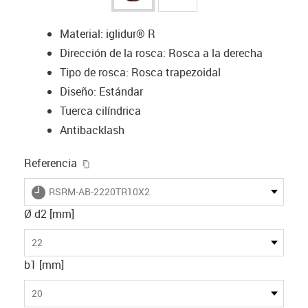
Material: iglidur® R
Dirección de la rosca: Rosca a la derecha
Tipo de rosca: Rosca trapezoidal
Diseño: Estándar
Tuerca cilíndrica
Antibacklash
igus-icon-copy-clipboard
Referencia
igus-icon-lieferzeit
RSRM-AB-2220TR10X2
Ø d2 [mm]
22
b1 [mm]
20