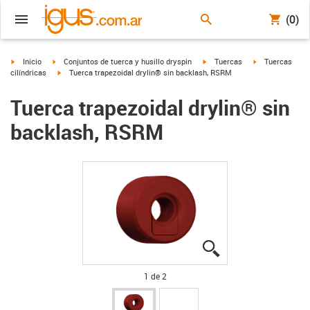
(0)
igus-icon-arrow-right
igus-icon-arrow-right
igus-icon-arrow-right
igus-icon-arrow
Inicio
Conjuntos de tuerca y husillo dryspin
Tuercas
Tuercas
igus-icon-arrow-right
cilíndricas
Tuerca trapezoidal drylin® sin backlash, RSRM
Tuerca trapezoidal drylin® sin
backlash, RSRM
igus-icon-lupe
igus-icon-lupe
1 de 2