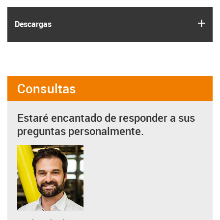
igus
Descargas
Consultas
Estaré encantado de responder a sus
preguntas personalmente.