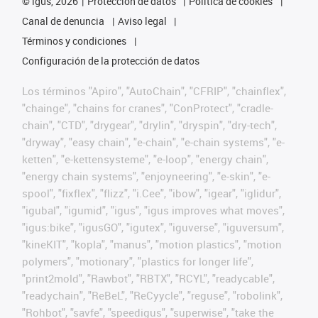
©
igus, 2026
Protección de datos
Política de cookies
Canal de denuncia
Aviso legal
Términos y condiciones
Configuración de la protección de datos
Los términos "Apiro", "AutoChain", "CFRIP", "chainflex",
"chainge", "chains for cranes", "ConProtect", "cradle-
chain", "CTD", "drygear", "drylin", "dryspin", "dry-tech",
"dryway", "easy chain", "e-chain", "e-chain systems", "e-
ketten", "e-kettensysteme", "e-loop", "energy chain",
"energy chain systems", "enjoyneering", "e-skin", "e-
spool", "fixflex", "flizz", "i.Cee", "ibow", "igear", "iglidur",
"igubal", "igumid", "igus", "igus improves what moves",
"igus:bike", "igusGO", "igutex", "iguverse", "iguversum",
"kineKIT", "kopla", "manus", "motion plastics", "motion
polymers", "motionary", "plastics for longer life",
"print2mold", "Rawbot", "RBTX", "RCYL", "readycable",
"readychain", "ReBeL", "ReCyycle", "reguse", "robolink",
"Rohbot", "savfe", "speedigus", "superwise", "take the