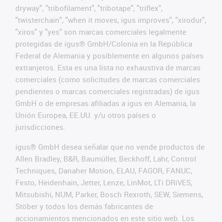
dryway", "tribofilament", "tribotape", "triflex",
"twisterchain", "when it moves, igus improves", "xirodur",
"xiros" y "yes" son marcas comerciales legalmente
protegidas de igus® GmbH/Colonia en la República
Federal de Alemania y posiblemente en algunos países
extranjeros. Esta es una lista no exhaustiva de marcas
comerciales (como solicitudes de marcas comerciales
pendientes o marcas comerciales registradas) de igus
GmbH o de empresas afiliadas a igus en Alemania, la
Unión Europea, EE.UU. y/u otros países o
jurisdicciones.
igus® GmbH desea señalar que no vende productos de
Allen Bradley, B&R, Baumüller, Beckhoff, Lahr, Control
Techniques, Danaher Motion, ELAU, FAGOR, FANUC,
Festo, Heidenhain, Jetter, Lenze, LinMot, LTi DRiVES,
Mitsubishi, NUM, Parker, Bosch Rexroth, SEW, Siemens,
Stöber y todos los demás fabricantes de
accionamientos mencionados en este sitio web. Los