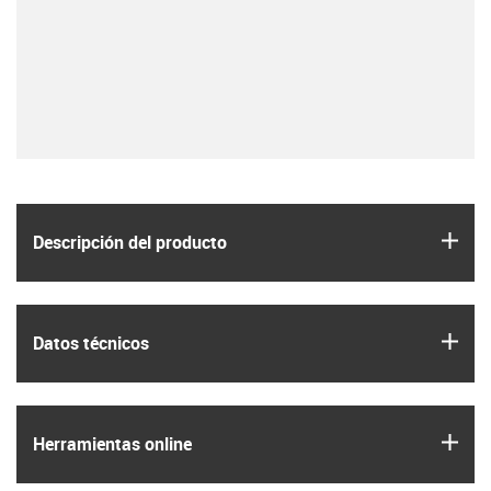
igus
Descripción del producto
igus
Datos técnicos
igus
Herramientas online