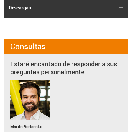
igus
Descargas
Consultas
Estaré encantado de responder a sus
preguntas personalmente.
Martin Borisenko