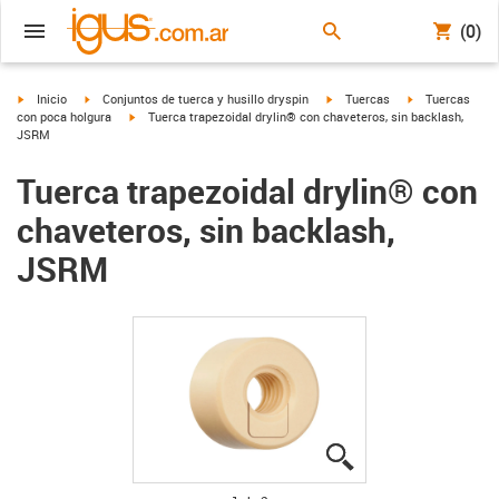
(0)
igus-icon-arrow-right
igus-icon-arrow-right
igus-icon-arrow-right
igus-icon-arrow
Inicio
Conjuntos de tuerca y husillo dryspin
Tuercas
Tuercas
igus-icon-arrow-right
con poca holgura
Tuerca trapezoidal drylin® con chaveteros, sin backlash,
JSRM
Tuerca trapezoidal drylin® con
chaveteros, sin backlash,
JSRM
igus-icon-lupe
igus-icon-lupe