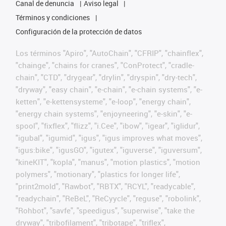
Canal de denuncia
Aviso legal
Términos y condiciones
Configuración de la protección de datos
Los términos "Apiro", "AutoChain", "CFRIP", "chainflex",
"chainge", "chains for cranes", "ConProtect", "cradle-
chain", "CTD", "drygear", "drylin", "dryspin", "dry-tech",
"dryway", "easy chain", "e-chain", "e-chain systems", "e-
ketten", "e-kettensysteme", "e-loop", "energy chain",
"energy chain systems", "enjoyneering", "e-skin", "e-
spool", "fixflex", "flizz", "i.Cee", "ibow", "igear", "iglidur",
"igubal", "igumid", "igus", "igus improves what moves",
"igus:bike", "igusGO", "igutex", "iguverse", "iguversum",
"kineKIT", "kopla", "manus", "motion plastics", "motion
polymers", "motionary", "plastics for longer life",
"print2mold", "Rawbot", "RBTX", "RCYL", "readycable",
"readychain", "ReBeL", "ReCyycle", "reguse", "robolink",
"Rohbot", "savfe", "speedigus", "superwise", "take the
dryway", "tribofilament", "tribotape", "triflex",