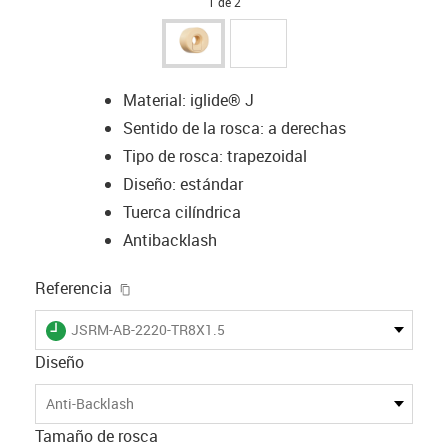
1 de 2
Material: iglide® J
Sentido de la rosca: a derechas
Tipo de rosca: trapezoidal
Diseño: estándar
Tuerca cilíndrica
Antibacklash
igus-icon-copy-clipboard
Referencia
igus-icon-lieferzeit
JSRM-AB-2220-TR8X1.5
Diseño
Anti-Backlash
Tamaño de rosca