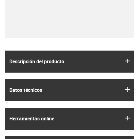
igus
Descripción del producto
igus
Datos técnicos
igus
Herramientas online