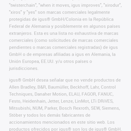
"twisterchain", "when it moves, igus improves", "xirodur",
"xiros" y "yes" son marcas comerciales legalmente
protegidas de igus® GmbH/Colonia en la República
Federal de Alemania y posiblemente en algunos países
extranjeros. Esta es una lista no exhaustiva de marcas
comerciales (como solicitudes de marcas comerciales
pendientes o marcas comerciales registradas) de igus
GmbH o de empresas afiliadas a igus en Alemania, la
Unión Europea, EE.UU. y/u otros países o
jurisdicciones.
igus® GmbH desea señalar que no vende productos de
Allen Bradley, B&R, Baumüller, Beckhoff, Lahr, Control
Techniques, Danaher Motion, ELAU, FAGOR, FANUC,
Festo, Heidenhain, Jetter, Lenze, LinMot, LTi DRiVES,
Mitsubishi, NUM, Parker, Bosch Rexroth, SEW, Siemens,
Stöber y todos los demás fabricantes de
accionamientos mencionados en este sitio web. Los
productos ofrecidos por igus® son los de igus® GmbH.