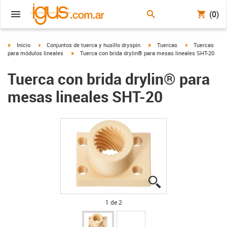
(0)
igus-icon-arrow-right
igus-icon-arrow-right
igus-icon-arrow-right
igus-icon-arrow
Inicio
Conjuntos de tuerca y husillo dryspin
Tuercas
Tuercas
igus-icon-arrow-right
para módulos lineales
Tuerca con brida drylin® para mesas lineales SHT-20
Tuerca con brida drylin® para
mesas lineales SHT-20
igus-icon-lupe
igus-icon-lupe
1 de 2