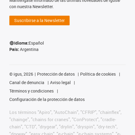
Manténgase informado de las últimas novedades de igus®
con nuestra Newsletter.
Suscribirse a la Newsletter
Idioma:
Español
País:
Argentina
©
igus, 2026
Protección de datos
Política de cookies
Canal de denuncia
Aviso legal
Términos y condiciones
Configuración de la protección de datos
Los términos "Apiro", "AutoChain", "CFRIP", "chainflex",
"chainge", "chains for cranes", "ConProtect", "cradle-
chain", "CTD", "drygear", "drylin", "dryspin", "dry-tech",
"dryway", "easy chain", "e-chain", "e-chain systems", "e-