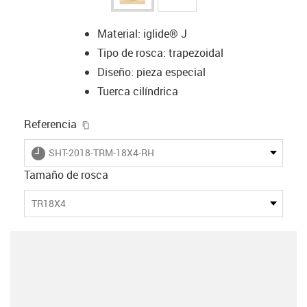
Material: iglide® J
Tipo de rosca: trapezoidal
Diseño: pieza especial
Tuerca cilíndrica
igus-icon-copy-clipboard
Referencia
igus-icon-lieferzeit
SHT-2018-TRM-18X4-RH
Tamaño de rosca
TR18X4