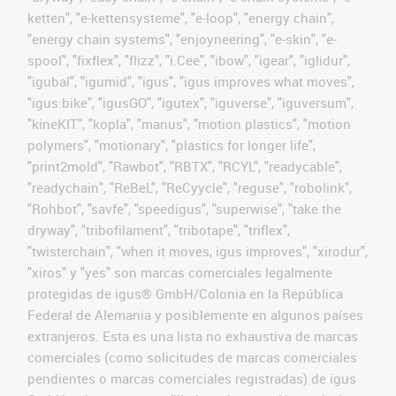
ketten", "e-kettensysteme", "e-loop", "energy chain",
"energy chain systems", "enjoyneering", "e-skin", "e-
spool", "fixflex", "flizz", "i.Cee", "ibow", "igear", "iglidur",
"igubal", "igumid", "igus", "igus improves what moves",
"igus:bike", "igusGO", "igutex", "iguverse", "iguversum",
"kineKIT", "kopla", "manus", "motion plastics", "motion
polymers", "motionary", "plastics for longer life",
"print2mold", "Rawbot", "RBTX", "RCYL", "readycable",
"readychain", "ReBeL", "ReCyycle", "reguse", "robolink",
"Rohbot", "savfe", "speedigus", "superwise", "take the
dryway", "tribofilament", "tribotape", "triflex",
"twisterchain", "when it moves, igus improves", "xirodur",
"xiros" y "yes" son marcas comerciales legalmente
protegidas de igus® GmbH/Colonia en la República
Federal de Alemania y posiblemente en algunos países
extranjeros. Esta es una lista no exhaustiva de marcas
comerciales (como solicitudes de marcas comerciales
pendientes o marcas comerciales registradas) de igus