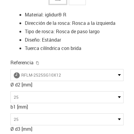
Material: iglidur® R
Dirección de la rosca: Rosca a la izquierda
Tipo de rosca: Rosca de paso largo
Diseño: Estándar
Tuerca cilíndrica con brida
igus-icon-copy-clipboard
Referencia
igus-icon-lieferzeit
RFLM-2525SG10X12
Ø d2 [mm]
25
b1 [mm]
25
Ø d3 [mm]