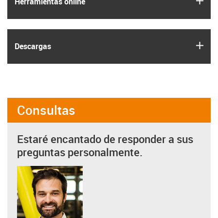
Herramientas online
igus
Descargas
Consultas
Estaré encantado de responder a sus
preguntas personalmente.