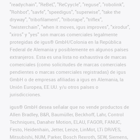
"readychain", "ReBeL", "ReCyycle", "reguse", "robolink",
"Rohbot", "savfe", "speedigus", "superwise", "take the
dryway", "tribofilament", "tribotape", "triflex",
"twisterchain", "when it moves, igus improves", "xirodur",
"xiros" y "yes" son marcas comerciales legalmente
protegidas de igus® GmbH/Colonia en la República
Federal de Alemania y posiblemente en algunos países
extranjeros. Esta es una lista no exhaustiva de marcas
comerciales (como solicitudes de marcas comerciales
pendientes o marcas comerciales registradas) de igus
GmbH o de empresas afiliadas a igus en Alemania, la
Unión Europea, EE.UU. y/u otros países o
jurisdicciones.
igus® GmbH desea señalar que no vende productos de
Allen Bradley, B&R, Baumüller, Beckhoff, Lahr, Control
Techniques, Danaher Motion, ELAU, FAGOR, FANUC,
Festo, Heidenhain, Jetter, Lenze, LinMot, LTi DRiVES,
Mitsubishi, NUM, Parker, Bosch Rexroth, SEW, Siemens,