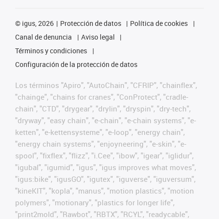
©
igus, 2026
Protección de datos
Política de cookies
Canal de denuncia
Aviso legal
Términos y condiciones
Configuración de la protección de datos
Los términos "Apiro", "AutoChain", "CFRIP", "chainflex",
"chainge", "chains for cranes", "ConProtect", "cradle-
chain", "CTD", "drygear", "drylin", "dryspin", "dry-tech",
"dryway", "easy chain", "e-chain", "e-chain systems", "e-
ketten", "e-kettensysteme", "e-loop", "energy chain",
"energy chain systems", "enjoyneering", "e-skin", "e-
spool", "fixflex", "flizz", "i.Cee", "ibow", "igear", "iglidur",
"igubal", "igumid", "igus", "igus improves what moves",
"igus:bike", "igusGO", "igutex", "iguverse", "iguversum",
"kineKIT", "kopla", "manus", "motion plastics", "motion
polymers", "motionary", "plastics for longer life",
"print2mold", "Rawbot", "RBTX", "RCYL", "readycable",