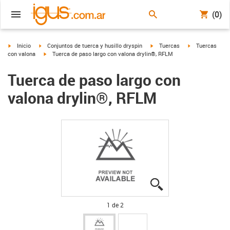
(0)
igus-icon-arrow-right
igus-icon-arrow-right
igus-icon-arrow-right
igus-icon-arrow
Inicio
Conjuntos de tuerca y husillo dryspin
Tuercas
Tuercas
igus-icon-arrow-right
con valona
Tuerca de paso largo con valona drylin®, RFLM
Tuerca de paso largo con
valona drylin®, RFLM
igus-icon-lupe
igus-icon-lupe
1 de 2