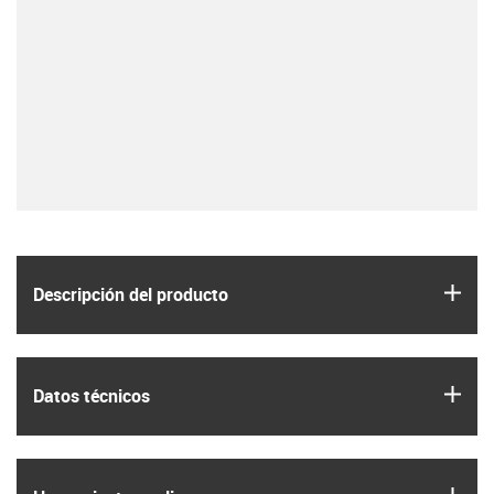
igus
Descripción del producto
igus
Datos técnicos
igus