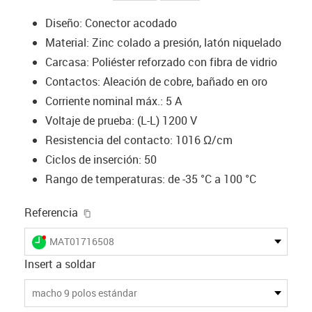
Diseño: Conector acodado
Material: Zinc colado a presión, latón niquelado
Carcasa: Poliéster reforzado con fibra de vidrio
Contactos: Aleación de cobre, bañado en oro
Corriente nominal máx.: 5 A
Voltaje de prueba: (L-L) 1200 V
Resistencia del contacto: 1016 Ω/cm
Ciclos de inserción: 50
Rango de temperaturas: de -35 °C a 100 °C
igus-icon-copy-clipboard
Referencia
igus-icon-lieferzeit-dot
MAT01716508
Insert a soldar
macho 9 polos estándar