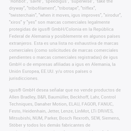
"Rohbot", "savfe", "speedigus", "superwise", "take the
dryway", "tribofilament", "tribotape", "triflex",
"twisterchain", "when it moves, igus improves", "xirodur",
"xiros" y "yes" son marcas comerciales legalmente
protegidas de igus® GmbH/Colonia en la República
Federal de Alemania y posiblemente en algunos países
extranjeros. Esta es una lista no exhaustiva de marcas
comerciales (como solicitudes de marcas comerciales
pendientes o marcas comerciales registradas) de igus
GmbH o de empresas afiliadas a igus en Alemania, la
Unión Europea, EE.UU. y/u otros países o
jurisdicciones.
igus® GmbH desea señalar que no vende productos de
Allen Bradley, B&R, Baumüller, Beckhoff, Lahr, Control
Techniques, Danaher Motion, ELAU, FAGOR, FANUC,
Festo, Heidenhain, Jetter, Lenze, LinMot, LTi DRiVES,
Mitsubishi, NUM, Parker, Bosch Rexroth, SEW, Siemens,
Stöber y todos los demás fabricantes de