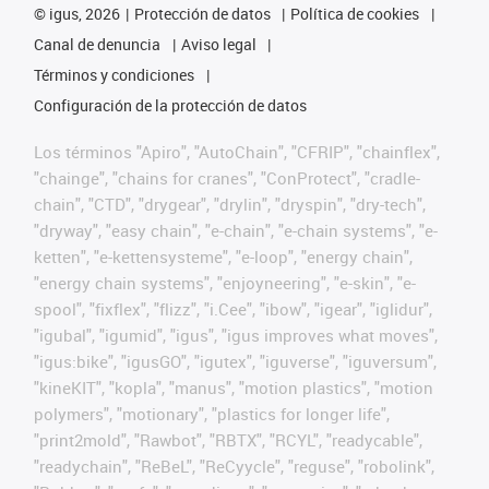
©
igus, 2026
Protección de datos
Política de cookies
Canal de denuncia
Aviso legal
Términos y condiciones
Configuración de la protección de datos
Los términos "Apiro", "AutoChain", "CFRIP", "chainflex",
"chainge", "chains for cranes", "ConProtect", "cradle-
chain", "CTD", "drygear", "drylin", "dryspin", "dry-tech",
"dryway", "easy chain", "e-chain", "e-chain systems", "e-
ketten", "e-kettensysteme", "e-loop", "energy chain",
"energy chain systems", "enjoyneering", "e-skin", "e-
spool", "fixflex", "flizz", "i.Cee", "ibow", "igear", "iglidur",
"igubal", "igumid", "igus", "igus improves what moves",
"igus:bike", "igusGO", "igutex", "iguverse", "iguversum",
"kineKIT", "kopla", "manus", "motion plastics", "motion
polymers", "motionary", "plastics for longer life",
"print2mold", "Rawbot", "RBTX", "RCYL", "readycable",
"readychain", "ReBeL", "ReCyycle", "reguse", "robolink",