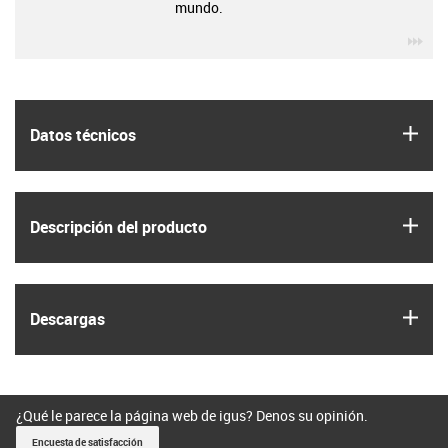
mundo.
igu
igus
Datos técnicos
igus
Descripción del producto
igus
Descargas
¿Qué le parece la página web de igus? Denos su opinión.
Encuesta de satisfacción