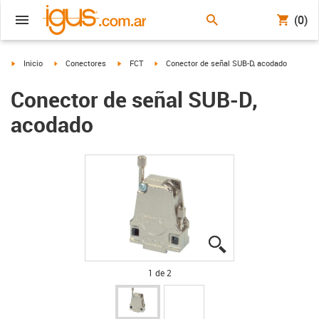
(0)
igus-icon-arrow-right
igus-icon-arrow-right
igus-icon-arrow-right
igus-icon-arrow-right
Inicio
Conectores
FCT
Conector de señal SUB-D, acodado
Conector de señal SUB-D,
acodado
igus-icon-lupe
igus-icon-lupe
1 de 2