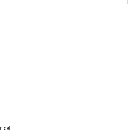
us-icon-arrow-right
n del