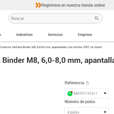
Regístrese en nuestra tienda online
o
Industrias
Servicios
Empresa
-right
us-icon-arrow-right
Conector hembra Binder M8, 6,0-8,0 mm, apantallado, con tornillo, IP67, UL-listed
Binder M8, 6,0-8,0 mm, apantallad
igus-icon-cop
Referencia
igus-icon-lieferzeit-dot
MAT01731011
Número de polos
-icon-lupe
-icon-lupe
-icon-lupe
-icon-lupe
-icon-lupe
4 polos