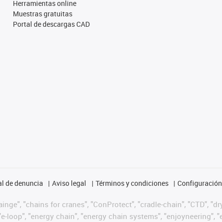
Herramientas online
Muestras gratuitas
Portal de descargas CAD
l de denuncia
Aviso legal
Términos y condiciones
Configuración 
nge", "chains for cranes", "ConProtect", "cradle-chain", "CTD", "dryg
-loop", "energy chain", "energy chain systems", "enjoyneering", "e-skin