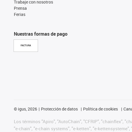
Trabaje con nosotros
Prensa
Ferias
Nuestras formas de pago
FACTURA
©
igus, 2026
Protección de datos
Política de cookies
Cana
Los términos "Apiro", "AutoChain", "CFRIP", "chainflex", "chai
"e-chain", "e-chain systems", "e-ketten", "e-kettensysteme", "e