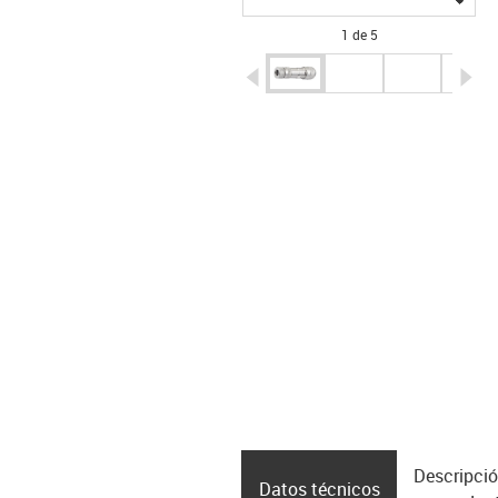
1 de 5
igus-icon-arrow-left
ig
Descripció
Datos técnicos