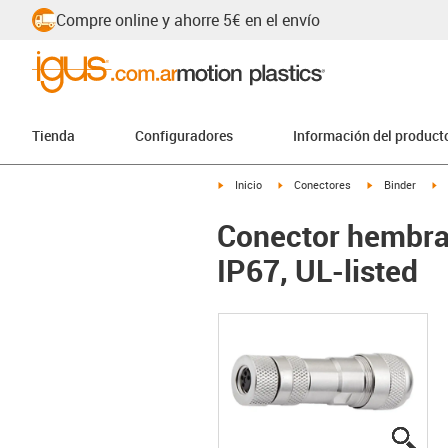
Compre online y ahorre 5€ en el envío
Tienda
Configuradores
Información del product
igus-icon-arrow-right
igus-icon-arrow-right
igus-icon-arrow
ig
Inicio
Conectores
Binder
Conector hembra 
IP67, UL-listed
igus
igus
igus
igus
igus