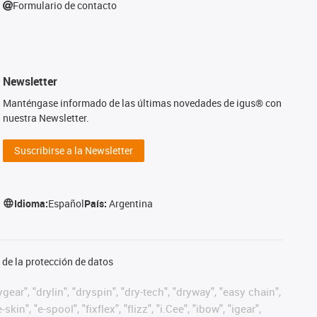
Formulario de contacto
Newsletter
Manténgase informado de las últimas novedades de igus® con
nuestra Newsletter.
Suscribirse a la Newsletter
Idioma:
Español
País:
Argentina
de la protección de datos
ear", "drylin", "dryspin", "dry-tech", "dryway", "easy chain",
", "e-spool", "fixflex", "flizz", "i.Cee", "ibow", "igear",