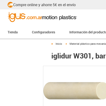
Compre online y ahorre 5€ en el envío
Tienda
Configuradores
Información del product
igus-icon-arrow-right
igus-icon-arrow-right
Inicio
Material plástico para mecaniz
iglidur W301, ba