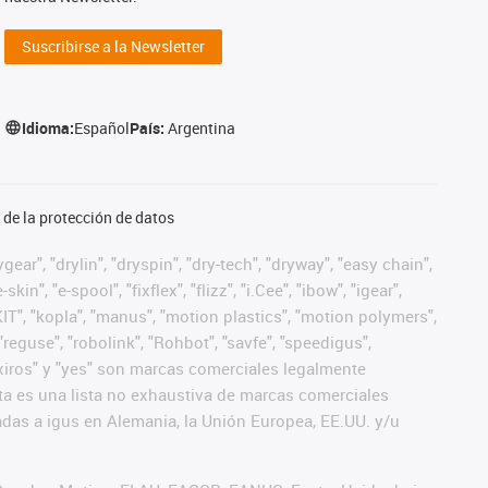
Suscribirse a la Newsletter
Idioma:
Español
País:
Argentina
de la protección de datos
ear", "drylin", "dryspin", "dry-tech", "dryway", "easy chain",
", "e-spool", "fixflex", "flizz", "i.Cee", "ibow", "igear",
eKIT", "kopla", "manus", "motion plastics", "motion polymers",
"reguse", "robolink", "Rohbot", "savfe", "speedigus",
", "xiros" y "yes" son marcas comerciales legalmente
a es una lista no exhaustiva de marcas comerciales
das a igus en Alemania, la Unión Europea, EE.UU. y/u