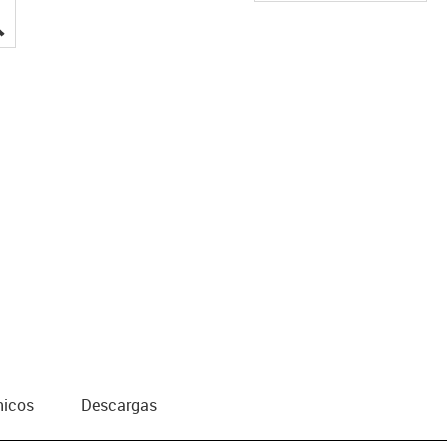
igus-icon-lupe
nicos
Descargas