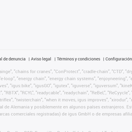
l de denuncia
Aviso legal
Términos y condiciones
Configuración 
nge", "chains for cranes", "ConProtect", "cradle-chain", "CTD", "dryg
-loop", "energy chain", "energy chain systems", "enjoyneering", "e-skin
ves", "igus:bike", "igusGO", "igutex", "iguverse", "iguversum", "kin
t", "RBTX", "RCYL", "readycable", "readychain", "ReBeL", "ReCyycle", 
 "triflex", "twisterchain", "when it moves, igus improves", "xirodur
l de Alemania y posiblemente en algunos países extranjeros. Est
cas comerciales registradas) de igus GmbH o de empresas afilia