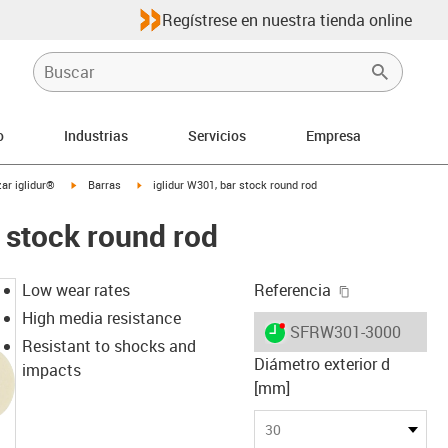
Regístrese en nuestra tienda online
o
Industrias
Servicios
Empresa
igus-icon-arrow-right
igus-icon-arrow-right
ar iglidur®
Barras
iglidur W301, bar stock round rod
r stock round rod
igus-icon-cop
Low wear rates
Referencia
High media resistance
igus-icon-lieferzeit-dot
SFRW301-3000
Resistant to shocks and
Diámetro exterior d
impacts
[mm]
30