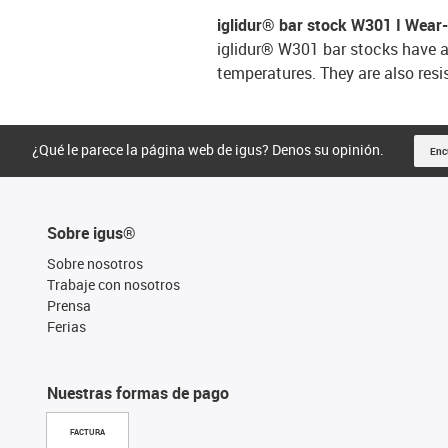
iglidur® bar stock W301 I Wear-
iglidur® W301 bar stocks have a
temperatures. They are also res
¿Qué le parece la página web de igus? Denos su opinión.
Enc
Sobre igus®
Sobre nosotros
Trabaje con nosotros
Prensa
Ferias
Nuestras formas de pago
FACTURA