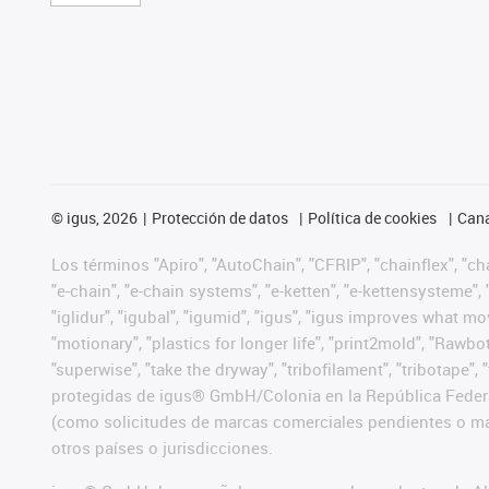
©
igus, 2026
Protección de datos
Política de cookies
Cana
Los términos "Apiro", "AutoChain", "CFRIP", "chainflex", "chai
"e-chain", "e-chain systems", "e-ketten", "e-kettensysteme", "e
"iglidur", "igubal", "igumid", "igus", "igus improves what mo
"motionary", "plastics for longer life", "print2mold", "Rawbo
"superwise", "take the dryway", "tribofilament", "tribotape",
protegidas de igus® GmbH/Colonia en la República Federa
(como solicitudes de marcas comerciales pendientes o mar
otros países o jurisdicciones.