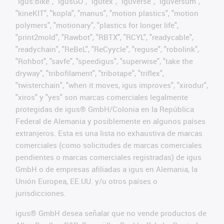
"igus:bike", "igusGO", "igutex", "iguverse", "iguversum",
"kineKIT", "kopla", "manus", "motion plastics", "motion
polymers", "motionary", "plastics for longer life",
"print2mold", "Rawbot", "RBTX", "RCYL", "readycable",
"readychain", "ReBeL", "ReCyycle", "reguse", "robolink",
"Rohbot", "savfe", "speedigus", "superwise", "take the
dryway", "tribofilament", "tribotape", "triflex",
"twisterchain", "when it moves, igus improves", "xirodur",
"xiros" y "yes" son marcas comerciales legalmente
protegidas de igus® GmbH/Colonia en la República
Federal de Alemania y posiblemente en algunos países
extranjeros. Esta es una lista no exhaustiva de marcas
comerciales (como solicitudes de marcas comerciales
pendientes o marcas comerciales registradas) de igus
GmbH o de empresas afiliadas a igus en Alemania, la
Unión Europea, EE.UU. y/u otros países o
jurisdicciones.
igus® GmbH desea señalar que no vende productos de