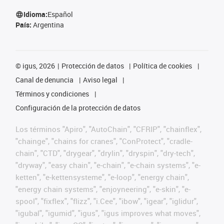
Idioma:
Español
País:
Argentina
©
igus, 2026
Protección de datos
Política de cookies
Canal de denuncia
Aviso legal
Términos y condiciones
Configuración de la protección de datos
Los términos "Apiro", "AutoChain", "CFRIP", "chainflex",
"chainge", "chains for cranes", "ConProtect", "cradle-
chain", "CTD", "drygear", "drylin", "dryspin", "dry-tech",
"dryway", "easy chain", "e-chain", "e-chain systems", "e-
ketten", "e-kettensysteme", "e-loop", "energy chain",
"energy chain systems", "enjoyneering", "e-skin", "e-
spool", "fixflex", "flizz", "i.Cee", "ibow", "igear", "iglidur",
"igubal", "igumid", "igus", "igus improves what moves",