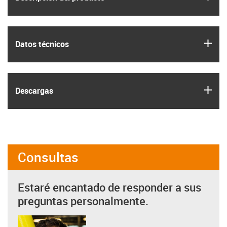
igus
Datos técnicos
igus
Descargas
Consultas
Estaré encantado de responder a sus
preguntas personalmente.