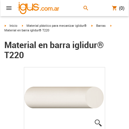
(0)
igus-icon-arrow-right
igus-icon-arrow-right
igus-icon-arrow-right
igus-icon-ar
Inicio
Material plástico para mecanizar iglidur®
Barras
Material en barra iglidur® T220
Material en barra iglidur®
T220
igus-icon-lup