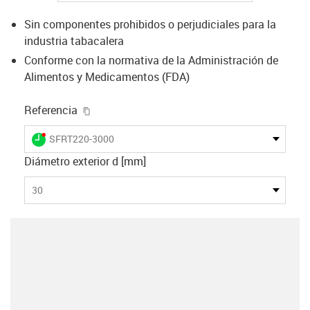
Sin componentes prohibidos o perjudiciales para la
industria tabacalera
Conforme con la normativa de la Administración de
Alimentos y Medicamentos (FDA)
igus-icon-copy-clipboard
Referencia
igus-icon-lieferzeit-dot
SFRT220-3000
Diámetro exterior d [mm]
30