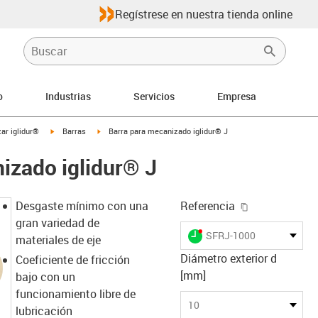
Regístrese en nuestra tienda online
o
Industrias
Servicios
Empresa
igus-icon-arrow-right
igus-icon-arrow-right
ar iglidur®
Barras
Barra para mecanizado iglidur® J
izado iglidur® J
igus-icon-cop
Desgaste mínimo con una
Referencia
gran variedad de
igus-icon-lieferzeit-dot
SFRJ-1000
materiales de eje
Diámetro exterior d
Coeficiente de fricción
[mm]
bajo con un
funcionamiento libre de
10
lubricación