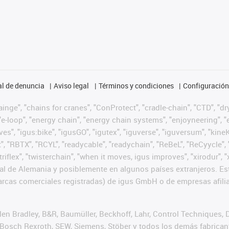
l de denuncia
Aviso legal
Términos y condiciones
Configuración 
nge", "chains for cranes", "ConProtect", "cradle-chain", "CTD", "dryg
-loop", "energy chain", "energy chain systems", "enjoyneering", "e-skin
ves", "igus:bike", "igusGO", "igutex", "iguverse", "iguversum", "kin
t", "RBTX", "RCYL", "readycable", "readychain", "ReBeL", "ReCyycle", 
 "triflex", "twisterchain", "when it moves, igus improves", "xirodur
l de Alemania y posiblemente en algunos países extranjeros. Est
cas comerciales registradas) de igus GmbH o de empresas afilia
n Bradley, B&R, Baumüller, Beckhoff, Lahr, Control Techniques,
er, Bosch Rexroth, SEW, Siemens, Stöber y todos los demás fabric