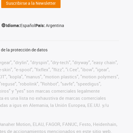
Suscribirse a la Newsletter
Idioma:
Español
País:
Argentina
de la protección de datos
ear", "drylin", "dryspin", "dry-tech", "dryway", "easy chain",
", "e-spool", "fixflex", "flizz", "i.Cee", "ibow", "igear",
eKIT", "kopla", "manus", "motion plastics", "motion polymers",
"reguse", "robolink", "Rohbot", "savfe", "speedigus",
", "xiros" y "yes" son marcas comerciales legalmente
a es una lista no exhaustiva de marcas comerciales
das a igus en Alemania, la Unión Europea, EE.UU. y/u
 Danaher Motion, ELAU, FAGOR, FANUC, Festo, Heidenhain,
antes de accionamientos mencionados en este sitio web.