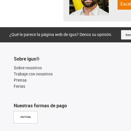
Escri
¿Qué le parece la página web de igus? Denos su opinión.
Enc
Sobre igus®
Sobre nosotros
Trabaje con nosotros
Prensa
Ferias
Nuestras formas de pago
FACTURA