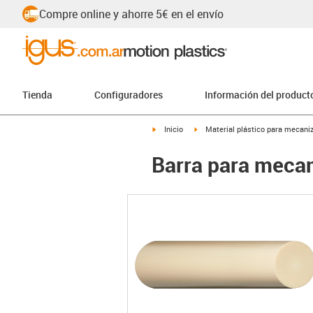
Compre online y ahorre 5€ en el envío
Tienda
Configuradores
Información del product
igus-icon-arrow-right
igus-icon-arrow-right
Inicio
Material plástico para mecaniz
Barra para mecan