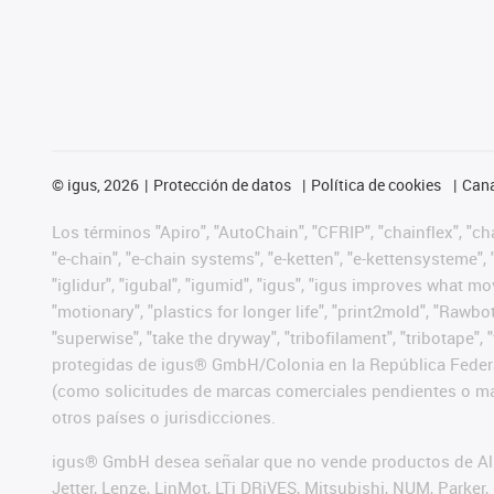
©
igus, 2026
Protección de datos
Política de cookies
Cana
Los términos "Apiro", "AutoChain", "CFRIP", "chainflex", "chai
"e-chain", "e-chain systems", "e-ketten", "e-kettensysteme", "e
"iglidur", "igubal", "igumid", "igus", "igus improves what mo
"motionary", "plastics for longer life", "print2mold", "Rawbo
"superwise", "take the dryway", "tribofilament", "tribotape",
protegidas de igus® GmbH/Colonia en la República Federa
(como solicitudes de marcas comerciales pendientes o mar
otros países o jurisdicciones.
igus® GmbH desea señalar que no vende productos de Alle
Jetter, Lenze, LinMot, LTi DRiVES, Mitsubishi, NUM, Park