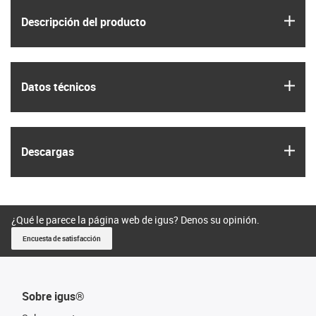
igus
Descripción del producto
igus
Datos técnicos
igus
Descargas
¿Qué le parece la página web de igus? Denos su opinión.
Encuesta de satisfacción
Sobre igus®