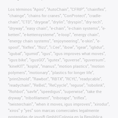
Los términos "Apiro", "AutoChain", "CFRIP", "chainflex",
"chainge", "chains for cranes", "ConProtect", "cradle-
chain", "CTD", "drygear", "drylin", "dryspin", "dry-tech",
"dryway", "easy chain", "e-chain", "e-chain systems", "e-
ketten", "e-kettensysteme", "e-loop", "energy chain",
"energy chain systems", "enjoyneering", "e-skin", "e-
spool", "fixflex", "flizz", "i.Cee", "ibow", "igear", "iglidur",
"igubal", "igumid", "igus", "igus improves what moves",
"igus:bike", "igusGO", "igutex", "iguverse", "iguversum",
"kineKIT", "kopla", "manus", "motion plastics", "motion
polymers", "motionary", "plastics for longer life",
"print2mold", "Rawbot", "RBTX", "RCYL", "readycable",
"readychain", "ReBeL", "ReCyycle", "reguse", "robolink",
"Rohbot", "savfe", "speedigus", "superwise", "take the
dryway", "tribofilament", "tribotape", "triflex",
"twisterchain", "when it moves, igus improves", "xirodur",
"xiros" y "yes" son marcas comerciales legalmente
protegidas de igus® GmbH/Colonia en la República