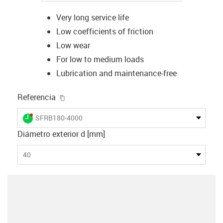
Very long service life
Low coefficients of friction
Low wear
For low to medium loads
Lubrication and maintenance-free
igus-icon-copy-clipboard
Referencia
igus-icon-lieferzeit-dot
SFRB180-4000
Diámetro exterior d [mm]
40