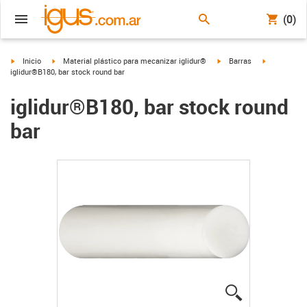
(0)
igus-icon-arrow-right
igus-icon-arrow-right
igus-icon-arrow-right
igus-icon-ar
Inicio
Material plástico para mecanizar iglidur®
Barras
iglidur®B180, bar stock round bar
iglidur®B180, bar stock round
bar
igus-icon-lup