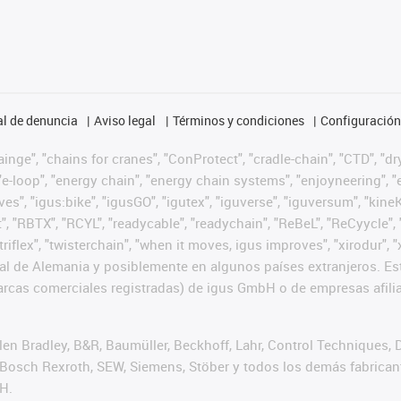
l de denuncia
Aviso legal
Términos y condiciones
Configuración 
nge", "chains for cranes", "ConProtect", "cradle-chain", "CTD", "dryg
-loop", "energy chain", "energy chain systems", "enjoyneering", "e-skin
ves", "igus:bike", "igusGO", "igutex", "iguverse", "iguversum", "kin
t", "RBTX", "RCYL", "readycable", "readychain", "ReBeL", "ReCyycle", 
 "triflex", "twisterchain", "when it moves, igus improves", "xirodur
l de Alemania y posiblemente en algunos países extranjeros. Est
cas comerciales registradas) de igus GmbH o de empresas afilia
n Bradley, B&R, Baumüller, Beckhoff, Lahr, Control Techniques,
er, Bosch Rexroth, SEW, Siemens, Stöber y todos los demás fabric
H.