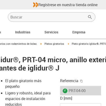
Regístrese en nuestra tienda online
o
Industrias
Servicios
Empresa
igus-icon-arrow-right
igus-icon-arrow-right
atorios con rodamientos de bolas
Platos giratorios
Plato giratorio iglidur®, PRT-
glidur®, PRT-04 micro, anillo exter
antes de iglidur® J
igus-icon-cop
El plato giratorio más
Referencia
pequeño
igus-icon-lieferzeit
PRT-04-00
Ligero y robusto, ideal para
D [mm]
espacios de instalación
reducidos