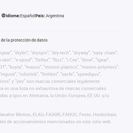
Idioma:
Español
País:
Argentina
de la protección de datos
ear", "drylin", "dryspin", "dry-tech", "dryway", "easy chain",
", "e-spool", "fixflex", "flizz", "i.Cee", "ibow", "igear",
eKIT", "kopla", "manus", "motion plastics", "motion polymers",
"reguse", "robolink", "Rohbot", "savfe", "speedigus",
", "xiros" y "yes" son marcas comerciales legalmente
a es una lista no exhaustiva de marcas comerciales
das a igus en Alemania, la Unión Europea, EE.UU. y/u
 Danaher Motion, ELAU, FAGOR, FANUC, Festo, Heidenhain,
antes de accionamientos mencionados en este sitio web.