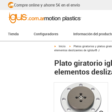
Compre online y ahorre 5€ en el envío
Tienda
Configuradores
Información del product
igus-icon-arrow-right
igus-icon-arrow-right
Inicio
Platos giratorios y platos gir
elementos deslizantes de iglidur® J
Plato giratorio i
elementos desliz