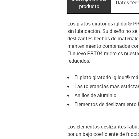
Datos téc
producto
Los platos giratorios iglidur® P
sin lubricación. Su diseño no se
deslizantes hechos de materiale
mantenimiento combinados con a
El nuevo PRT-04 micro es nuestr
reducidos.
El plato giratorio iglidur® m
Las tolerancias más estricta
Anillos de aluminio
Elementos de deslizamiento i
Los elementos deslizantes fabri
por un bajo coeficiente de fricc