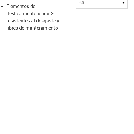
s-icon-lupe
s-icon-lupe
s-icon-lupe
60
Elementos de
deslizamiento iglidur®
resistentes al desgaste y
libres de mantenimiento