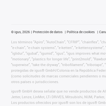
©
igus, 2026
Protección de datos
Política de cookies
Cana
Los términos "Apiro", "AutoChain", "CFRIP", "chainflex", "chai
"e-chain", "e-chain systems", "e-ketten", "e-kettensysteme", "e
"iglidur", "igubal", "igumid", "igus", "igus improves what mo
"motionary", "plastics for longer life", "print2mold", "Rawbo
"superwise", "take the dryway", "tribofilament", "tribotape",
protegidas de igus® GmbH/Colonia en la República Federa
(como solicitudes de marcas comerciales pendientes o mar
otros países o jurisdicciones.
igus® GmbH desea señalar que no vende productos de Alle
Jetter, Lenze, LinMot, LTi DRiVES, Mitsubishi, NUM, Park
Los productos ofrecidos por igus® son los de igus® Gmb