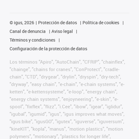
©
igus, 2026
Protección de datos
Política de cookies
Canal de denuncia
Aviso legal
Términos y condiciones
Configuración de la protección de datos
Los términos "Apiro", "AutoChain", "CFRIP", "chainflex",
"chainge", "chains for cranes", "ConProtect", "cradle-
chain", "CTD", "drygear", "drylin", "dryspin", "dry-tech",
"dryway", "easy chain", "e-chain", "e-chain systems", "e-
ketten", "e-kettensysteme", "e-loop", "energy chain",
"energy chain systems", "enjoyneering", "e-skin", "e-
spool", "fixflex", "flizz", "i.Cee", "ibow", "igear", "iglidur",
"igubal", "igumid", "igus", "igus improves what moves",
"igus:bike", "igusGO", "igutex", "iguverse", "iguversum",
"kineKIT", "kopla", "manus", "motion plastics", "motion
polymers", "motionary", "plastics for longer life",