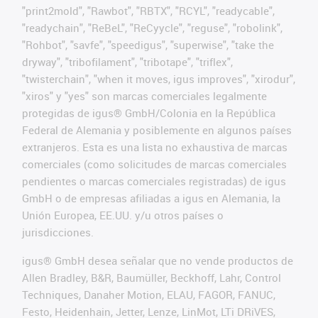
"print2mold", "Rawbot", "RBTX", "RCYL", "readycable",
"readychain", "ReBeL", "ReCyycle", "reguse", "robolink",
"Rohbot", "savfe", "speedigus", "superwise", "take the
dryway", "tribofilament", "tribotape", "triflex",
"twisterchain", "when it moves, igus improves", "xirodur",
"xiros" y "yes" son marcas comerciales legalmente
protegidas de igus® GmbH/Colonia en la República
Federal de Alemania y posiblemente en algunos países
extranjeros. Esta es una lista no exhaustiva de marcas
comerciales (como solicitudes de marcas comerciales
pendientes o marcas comerciales registradas) de igus
GmbH o de empresas afiliadas a igus en Alemania, la
Unión Europea, EE.UU. y/u otros países o
jurisdicciones.
igus® GmbH desea señalar que no vende productos de
Allen Bradley, B&R, Baumüller, Beckhoff, Lahr, Control
Techniques, Danaher Motion, ELAU, FAGOR, FANUC,
Festo, Heidenhain, Jetter, Lenze, LinMot, LTi DRiVES,