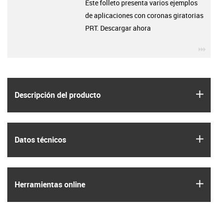
Este folleto presenta varios ejemplos
de aplicaciones con coronas giratorias
PRT. Descargar ahora
igu
igus
Descripción del producto
igus
Datos técnicos
igus
Herramientas online