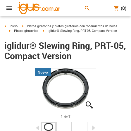
(0)
igus-icon-arrow-right
igus-icon-arrow-right
Inicio
Platos giratorios y platos giratorios con rodamientos de bolas
igus-icon-arrow-right
igus-icon-arrow-right
Platos giratorios
iglidur® Slewing Ring, PRT-05, Compact Version
iglidur® Slewing Ring, PRT-05,
Compact Version
Nuevo
igus-icon-lupe
igus-icon-lupe
igus-icon-lupe
igus-icon-lupe
igus-icon-lupe
igus-icon-lupe
igus-icon-lupe
1 de 7
igus-icon-arrow-left
igus-icon-arrow-r