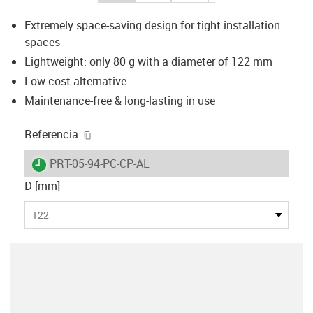
Extremely space-saving design for tight installation
spaces
Lightweight: only 80 g with a diameter of 122 mm
Low-cost alternative
Maintenance-free & long-lasting in use
igus-icon-copy-clipboard
Referencia
igus-icon-lieferzeit
PRT-05-94-PC-CP-AL
D [mm]
122