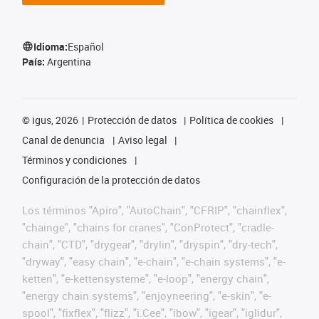
Idioma:
Español
País:
Argentina
©
igus, 2026
Protección de datos
Política de cookies
Canal de denuncia
Aviso legal
Términos y condiciones
Configuración de la protección de datos
Los términos "Apiro", "AutoChain", "CFRIP", "chainflex",
"chainge", "chains for cranes", "ConProtect", "cradle-
chain", "CTD", "drygear", "drylin", "dryspin", "dry-tech",
"dryway", "easy chain", "e-chain", "e-chain systems", "e-
ketten", "e-kettensysteme", "e-loop", "energy chain",
"energy chain systems", "enjoyneering", "e-skin", "e-
spool", "fixflex", "flizz", "i.Cee", "ibow", "igear", "iglidur",