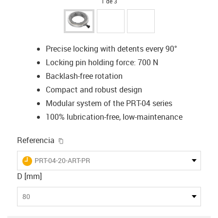
1 de 3
Precise locking with detents every 90°
Locking pin holding force: 700 N
Backlash-free rotation
Compact and robust design
Modular system of the PRT-04 series
100% lubrication-free, low-maintenance
igus-icon-copy-clipboard
Referencia
igus-icon-lieferzeit
PRT-04-20-ART-PR
D [mm]
80