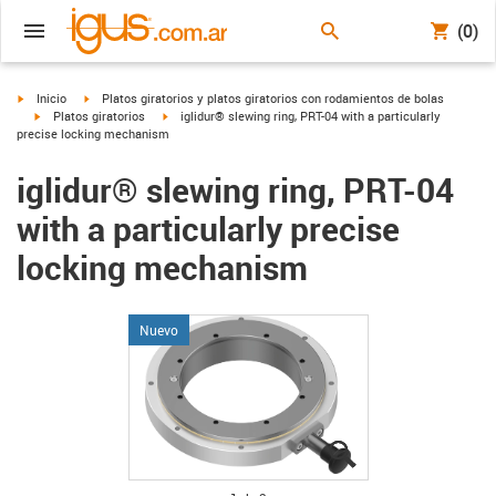
(0)
igus-icon-arrow-right
igus-icon-arrow-right
Inicio
Platos giratorios y platos giratorios con rodamientos de bolas
igus-icon-arrow-right
igus-icon-arrow-right
Platos giratorios
iglidur® slewing ring, PRT-04 with a particularly
precise locking mechanism
iglidur® slewing ring, PRT-04
with a particularly precise
locking mechanism
Nuevo
igus-icon-lupe
igus-icon-lupe
igus-icon-lupe