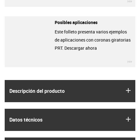
igu
Posibles aplicaciones
Este folleto presenta varios ejemplos
de aplicaciones con coronas giratorias
PRT. Descargar ahora
igu
igus
Descripción del producto
igus
Datos técnicos