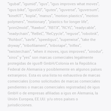
"igubal", "igumid", "igus", "igus improves what moves",
"igus:bike", "igusGO", "igutex", "iguverse", "iguversum",
"kineKIT", "kopla", "manus", "motion plastics", "motion
polymers", "motionary", "plastics for longer life",
"print2mold", "Rawbot", "RBTX", "RCYL", "readycable",
"readychain", "ReBeL", "ReCyycle", "reguse", "robolink",
"Rohbot", "savfe", "speedigus", "superwise", "take the
dryway", "tribofilament", "tribotape", "triflex",
"twisterchain", "when it moves, igus improves", "xirodur",
"xiros" y "yes" son marcas comerciales legalmente
protegidas de igus® GmbH/Colonia en la República
Federal de Alemania y posiblemente en algunos países
extranjeros. Esta es una lista no exhaustiva de marcas
comerciales (como solicitudes de marcas comerciales
pendientes o marcas comerciales registradas) de igus
GmbH o de empresas afiliadas a igus en Alemania, la
Unión Europea, EE.UU. y/u otros países o
jurisdicciones.