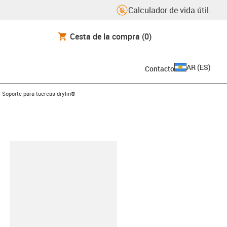
Calculador de vida útil.
Cesta de la compra
(0)
AR
(
ES
)
Contacto
gus-icon-arrow-right
Soporte para tuercas drylin®
y-clipboard