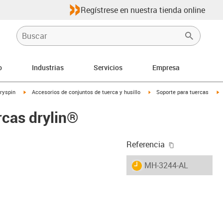
Regístrese en nuestra tienda online
o
Industrias
Servicios
Empresa
igus-icon-arrow-right
igus-icon-arrow-right
i
dryspin
Accesorios de conjuntos de tuerca y husillo
Soporte para tuercas
rcas drylin®
igus-icon-cop
Referencia
igus-icon-lieferzeit
MH-3244-AL
-icon-lupe
-icon-lupe