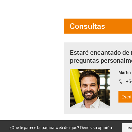
Consultas
Estaré encantado de 
preguntas personalm
Martin
+5
igus-i
Escri
¿Qué le parece la página web de igus? Denos su opinión.
Enc