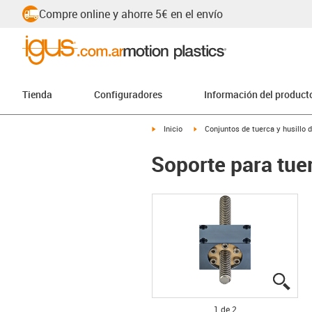
Compre online y ahorre 5€ en el envío
Tienda
Configuradores
Información del product
igus-icon-arrow-right
igus-icon-arrow-right
Inicio
Conjuntos de tuerca y husillo 
Soporte para tue
igus
igus
1 de 2