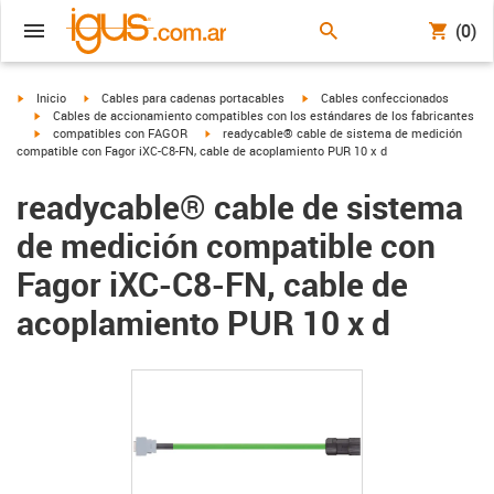
(0)
igus-icon-arrow-right
igus-icon-arrow-right
igus-icon-arrow-right
Inicio
Cables para cadenas portacables
Cables confeccionados
igus-icon-arrow-right
Cables de accionamiento compatibles con los estándares de los fabricantes
igus-icon-arrow-right
igus-icon-arrow-right
compatibles con FAGOR
readycable® cable de sistema de medición
compatible con Fagor iXC-C8-FN, cable de acoplamiento PUR 10 x d
readycable® cable de sistema
de medición compatible con
Fagor iXC-C8-FN, cable de
acoplamiento PUR 10 x d