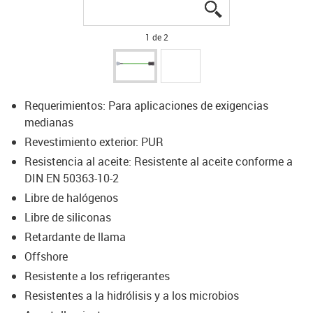
igus-icon-lupe
igus-icon-lupe
1 de 2
Requerimientos: Para aplicaciones de exigencias
medianas
Revestimiento exterior: PUR
Resistencia al aceite: Resistente al aceite conforme a
DIN EN 50363-10-2
Libre de halógenos
Libre de siliconas
Retardante de llama
Offshore
Resistente a los refrigerantes
Resistentes a la hidrólisis y a los microbios