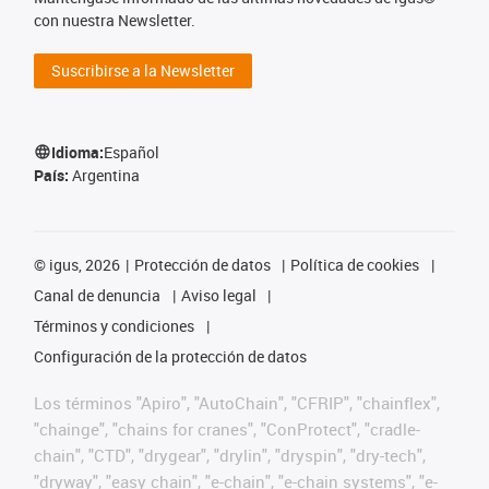
con nuestra Newsletter.
Suscribirse a la Newsletter
Idioma:
Español
País:
Argentina
©
igus, 2026
Protección de datos
Política de cookies
Canal de denuncia
Aviso legal
Términos y condiciones
Configuración de la protección de datos
Los términos "Apiro", "AutoChain", "CFRIP", "chainflex",
"chainge", "chains for cranes", "ConProtect", "cradle-
chain", "CTD", "drygear", "drylin", "dryspin", "dry-tech",
"dryway", "easy chain", "e-chain", "e-chain systems", "e-