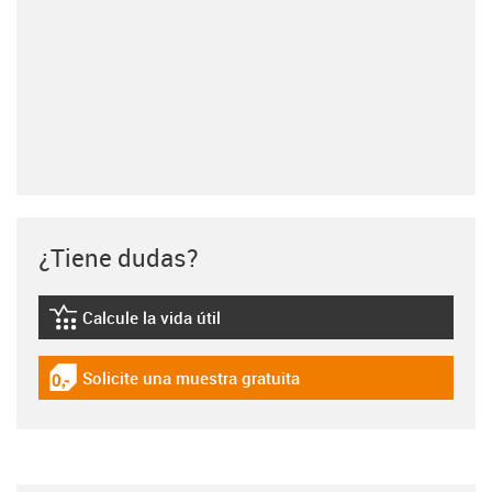
¿Tiene dudas?
Calcule la vida útil
igus-icon-lebensdauerrechner
Solicite una muestra gratuita
igus-icon-gratismuster