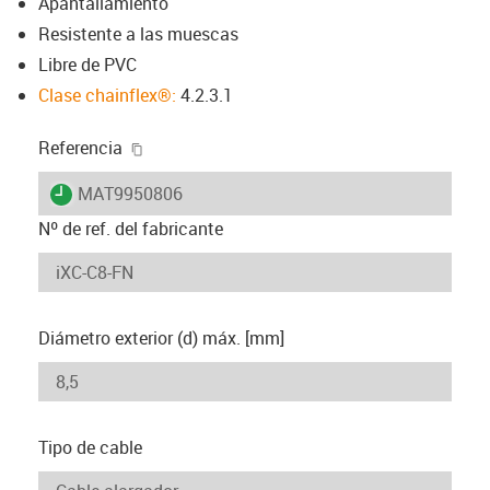
Apantallamiento
Resistente a las muescas
Libre de PVC
Clase chainflex®:
4.2.3.1
igus-icon-copy-clipboard
Referencia
igus-icon-lieferzeit
MAT9950806
Nº de ref. del fabricante
Diámetro exterior (d) máx. [mm]
Tipo de cable