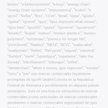
ketten", "e-kettensysteme", "e-loop", "energy chain",
"energy chain systems", "enjoyneering", "e-skin", "e-
spool", "fixflex", "flizz", "i.Cee", "ibow", "igear", "iglidur",
"igubal", "igumid", "igus", "igus improves what moves",
"igus:bike", "igusGO", "igutex", "iguverse", "iguversum",
"kineKIT", "kopla", "manus", "motion plastics", "motion
polymers", "motionary", "plastics for longer life",
"print2mold", "Rawbot", "RBTX", "RCYL", "readycable",
"readychain", "ReBeL", "ReCyycle", "reguse", "robolink",
"Rohbot", "savfe", "speedigus", "superwise", "take the
dryway", "tribofilament", "tribotape", "triflex",
"twisterchain", "when it moves, igus improves", "xirodur",
"xiros" y "yes" son marcas comerciales legalmente
protegidas de igus® GmbH/Colonia en la República
Federal de Alemania y posiblemente en algunos países
extranjeros. Esta es una lista no exhaustiva de marcas
comerciales (como solicitudes de marcas comerciales
pendientes o marcas comerciales registradas) de igus