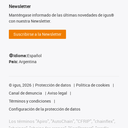
Newsletter
Manténgase informado de las últimas novedades de igus®
con nuestra Newsletter.
Suscribirse a la Newsletter
Idioma:
Español
País:
Argentina
©
igus, 2026
Protección de datos
Política de cookies
Canal de denuncia
Aviso legal
Términos y condiciones
Configuración de la protección de datos
Los términos "Apiro", "AutoChain", "CFRIP", "chainflex",
"chainge", "chains for cranes", "ConProtect", "cradle-