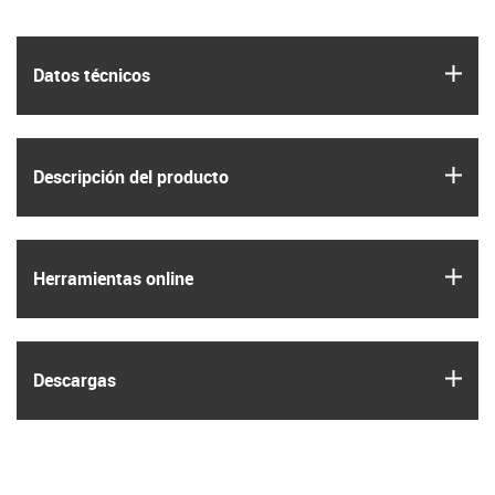
igus
Datos técnicos
igus
Descripción del producto
igus
Herramientas online
igus
Descargas