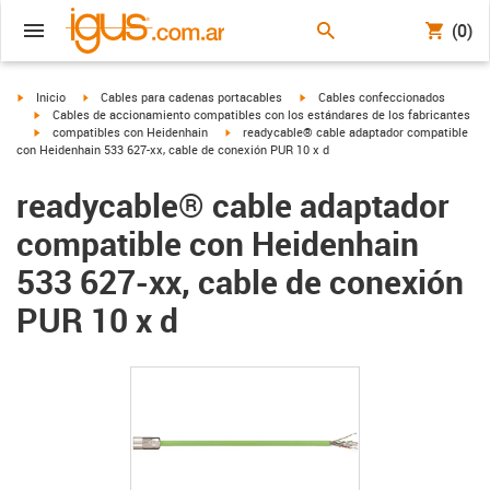
(0)
igus-icon-arrow-right
igus-icon-arrow-right
igus-icon-arrow-right
Inicio
Cables para cadenas portacables
Cables confeccionados
igus-icon-arrow-right
Cables de accionamiento compatibles con los estándares de los fabricantes
igus-icon-arrow-right
igus-icon-arrow-right
compatibles con Heidenhain
readycable® cable adaptador compatible
con Heidenhain 533 627-xx, cable de conexión PUR 10 x d
readycable® cable adaptador
compatible con Heidenhain
533 627-xx, cable de conexión
PUR 10 x d