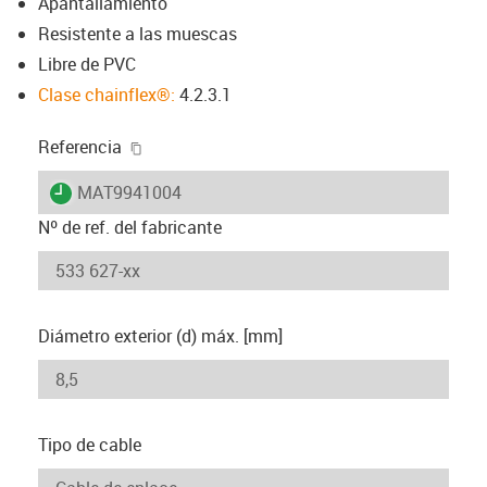
Apantallamiento
Resistente a las muescas
Libre de PVC
Clase chainflex®:
4.2.3.1
igus-icon-copy-clipboard
Referencia
igus-icon-lieferzeit
MAT9941004
Nº de ref. del fabricante
Diámetro exterior (d) máx. [mm]
Tipo de cable