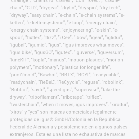
chain", "CTD", "drygear", "drylin", "dryspin", "dry-tech",
"dryway", "easy chain", "e-chain", "e-chain systems", "e-
ketten", "e-kettensysteme", "e-loop", "energy chain",
"energy chain systems", "enjoyneering", "e-skin", "e-
spool", "fixflex", "flizz", "i.Cee", "ibow", "igear", "iglidur",
"igubal", "igumid", "igus", "igus improves what moves",
"igus:bike", "igusGO", "igutex", "iguverse", "iguversum",
"kineKIT", "kopla", "manus", "motion plastics", "motion
polymers", "motionary", "plastics for longer life",
"print2mold", "Rawbot", "RBTX", "RCYL", "readycable",
"readychain", "ReBeL", "ReCyycle", "reguse", "robolink",
"Rohbot", "savfe", "speedigus", "superwise", "take the
dryway", "tribofilament", "tribotape", "triflex",
"twisterchain", "when it moves, igus improves", "xirodur",
"xiros" y "yes" son marcas comerciales legalmente
protegidas de igus® GmbH/Colonia en la República
Federal de Alemania y posiblemente en algunos países
extranjeros. Esta es una lista no exhaustiva de marcas