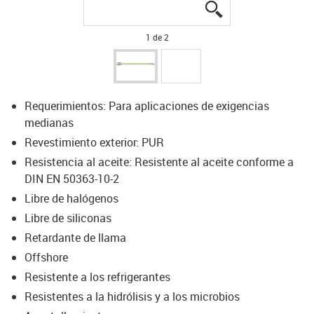
igus-icon-lupe
igus-icon-lupe
1 de 2
Requerimientos: Para aplicaciones de exigencias
medianas
Revestimiento exterior: PUR
Resistencia al aceite: Resistente al aceite conforme a
DIN EN 50363-10-2
Libre de halógenos
Libre de siliconas
Retardante de llama
Offshore
Resistente a los refrigerantes
Resistentes a la hidrólisis y a los microbios