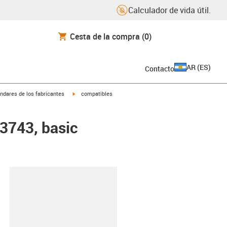
Calculador de vida útil.
Cesta de la compra
(0)
AR
(
ES
)
Contacto
igus-icon-arrow-right
ndares de los fabricantes
compatibles
 3743, basic
y-clipboard