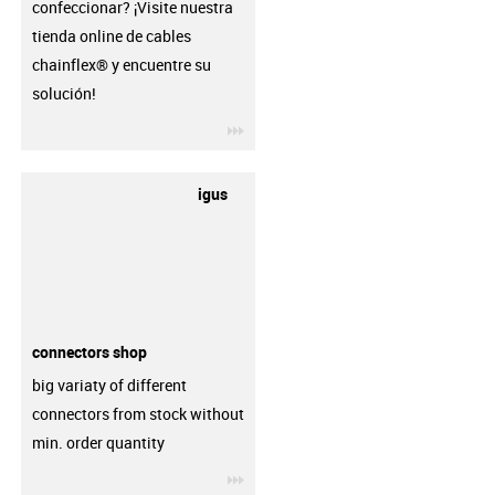
confeccionar? ¡Visite nuestra
tienda online de cables
chainflex® y encuentre su
solución!
igus-icon-3arrow
igus
connectors shop
big variaty of different
connectors from stock without
min. order quantity
igus-icon-3arrow