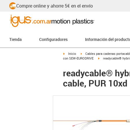
Compre online y ahorre 5€ en el envío
Tienda
Configuradores
Información del product
igus-icon-arrow-right
igus-icon-arrow-right
Inicio
Cables para cadenas portacab
igus-icon-arrow-right
con SEW-EURODRIVE
readycable® hybrid
readycable® hybr
cable, PUR 10xd