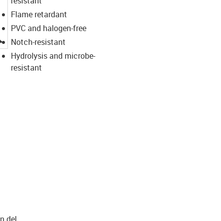
resistant
Flame retardant
PVC and halogen-free
igus-icon-lupe
Notch-resistant
Hydrolysis and microbe-
resistant
n del