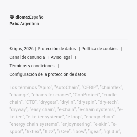
Idioma:
Español
País:
Argentina
©
igus, 2026
Protección de datos
Política de cookies
Canal de denuncia
Aviso legal
Términos y condiciones
Configuración de la protección de datos
Los términos "Apiro", "AutoChain", "CFRIP", "chainflex",
"chainge", "chains for cranes", "ConProtect", "cradle-
chain", "CTD", "drygear", "drylin", "dryspin", "dry-tech",
"dryway", "easy chain", "e-chain", "e-chain systems", "e-
ketten", "e-kettensysteme", "e-loop", "energy chain",
"energy chain systems", "enjoyneering", "e-skin", "e-
spool", "fixflex", "flizz", "i.Cee", "ibow", "igear", "iglidur",