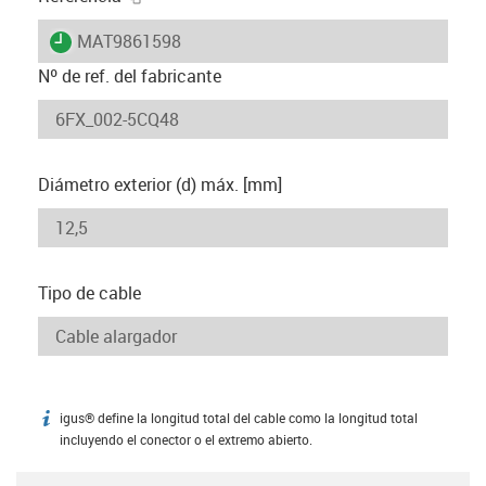
igus-icon-lieferzeit
MAT9861598
Nº de ref. del fabricante
Diámetro exterior (d) máx. [mm]
Tipo de cable
igus® define la longitud total del cable como la longitud total
igus-icon-info
incluyendo el conector o el extremo abierto.