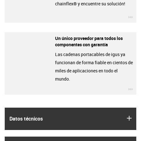
chainflex® y encuentre su solución!
igu
Un único proveedor para todos los
componentes con garantía
Las cadenas portacables de igus ya
funcionan de forma fiable en cientos de
miles de aplicaciones en todo el
mundo.
igu
igus
Datos técnicos