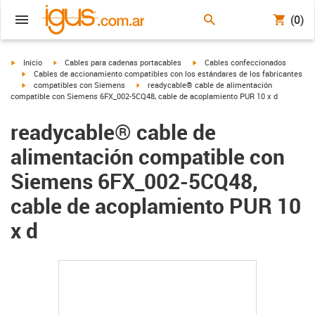
(0)
igus-icon-arrow-right
igus-icon-arrow-right
igus-icon-arrow-right
Inicio
Cables para cadenas portacables
Cables confeccionados
igus-icon-arrow-right
Cables de accionamiento compatibles con los estándares de los fabricantes
igus-icon-arrow-right
igus-icon-arrow-right
compatibles con Siemens
readycable® cable de alimentación
compatible con Siemens 6FX_002-5CQ48, cable de acoplamiento PUR 10 x d
readycable® cable de
alimentación compatible con
Siemens 6FX_002-5CQ48,
cable de acoplamiento PUR 10
x d