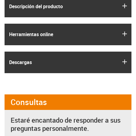
igus
Descripción del producto
igus
Herramientas online
igus
Descargas
Consultas
Estaré encantado de responder a sus
preguntas personalmente.