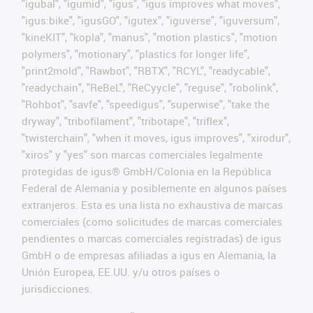
"igubal", "igumid", "igus", "igus improves what moves",
"igus:bike", "igusGO", "igutex", "iguverse", "iguversum",
"kineKIT", "kopla", "manus", "motion plastics", "motion
polymers", "motionary", "plastics for longer life",
"print2mold", "Rawbot", "RBTX", "RCYL", "readycable",
"readychain", "ReBeL", "ReCyycle", "reguse", "robolink",
"Rohbot", "savfe", "speedigus", "superwise", "take the
dryway", "tribofilament", "tribotape", "triflex",
"twisterchain", "when it moves, igus improves", "xirodur",
"xiros" y "yes" son marcas comerciales legalmente
protegidas de igus® GmbH/Colonia en la República
Federal de Alemania y posiblemente en algunos países
extranjeros. Esta es una lista no exhaustiva de marcas
comerciales (como solicitudes de marcas comerciales
pendientes o marcas comerciales registradas) de igus
GmbH o de empresas afiliadas a igus en Alemania, la
Unión Europea, EE.UU. y/u otros países o
jurisdicciones.