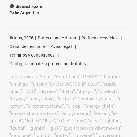
Idioma:
Español
País:
Argentina
©
igus, 2026
Protección de datos
Política de cookies
Canal de denuncia
Aviso legal
Términos y condiciones
Configuración de la protección de datos
Los términos "Apiro", "AutoChain", "CFRIP", "chainflex",
"chainge", "chains for cranes", "ConProtect", "cradle-
chain", "CTD", "drygear", "drylin", "dryspin", "dry-tech",
"dryway", "easy chain", "e-chain", "e-chain systems", "e-
ketten", "e-kettensysteme", "e-loop", "energy chain",
"energy chain systems", "enjoyneering", "e-skin", "e-
spool", "fixflex", "flizz", "i.Cee", "ibow", "igear", "iglidur",
"igubal", "igumid", "igus", "igus improves what moves",
"igus:bike", "igusGO", "igutex", "iguverse", "iguversum",