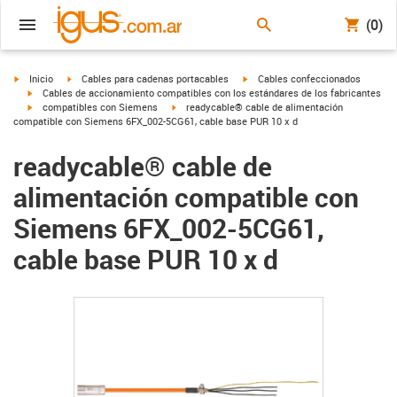
(0)
igus-icon-arrow-right
igus-icon-arrow-right
igus-icon-arrow-right
Inicio
Cables para cadenas portacables
Cables confeccionados
igus-icon-arrow-right
Cables de accionamiento compatibles con los estándares de los fabricantes
igus-icon-arrow-right
igus-icon-arrow-right
compatibles con Siemens
readycable® cable de alimentación
compatible con Siemens 6FX_002-5CG61, cable base PUR 10 x d
readycable® cable de
alimentación compatible con
Siemens 6FX_002-5CG61,
cable base PUR 10 x d