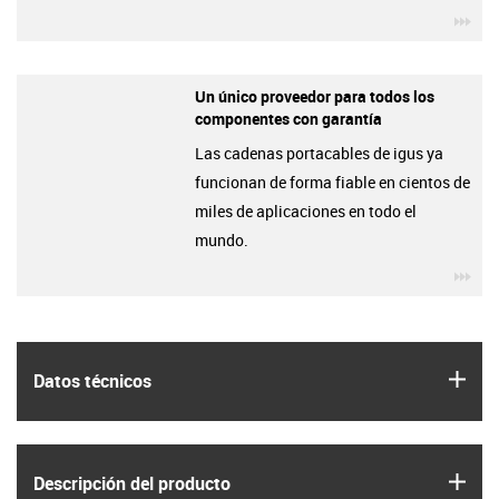
igu
Un único proveedor para todos los
componentes con garantía
Las cadenas portacables de igus ya
funcionan de forma fiable en cientos de
miles de aplicaciones en todo el
mundo.
igu
igus
Datos técnicos
igus
Descripción del producto