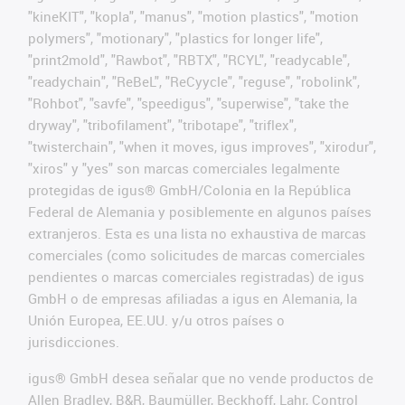
"kineKIT", "kopla", "manus", "motion plastics", "motion
polymers", "motionary", "plastics for longer life",
"print2mold", "Rawbot", "RBTX", "RCYL", "readycable",
"readychain", "ReBeL", "ReCyycle", "reguse", "robolink",
"Rohbot", "savfe", "speedigus", "superwise", "take the
dryway", "tribofilament", "tribotape", "triflex",
"twisterchain", "when it moves, igus improves", "xirodur",
"xiros" y "yes" son marcas comerciales legalmente
protegidas de igus® GmbH/Colonia en la República
Federal de Alemania y posiblemente en algunos países
extranjeros. Esta es una lista no exhaustiva de marcas
comerciales (como solicitudes de marcas comerciales
pendientes o marcas comerciales registradas) de igus
GmbH o de empresas afiliadas a igus en Alemania, la
Unión Europea, EE.UU. y/u otros países o
jurisdicciones.
igus® GmbH desea señalar que no vende productos de
Allen Bradley, B&R, Baumüller, Beckhoff, Lahr, Control