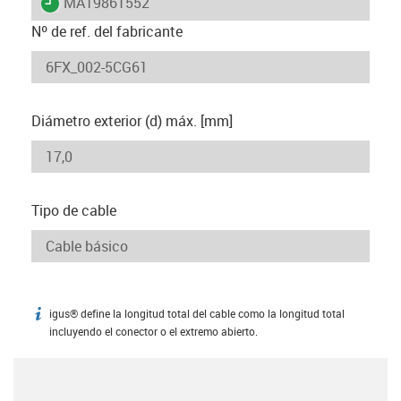
igus-icon-lieferzeit
MAT9861552
Nº de ref. del fabricante
Diámetro exterior (d) máx. [mm]
Tipo de cable
igus® define la longitud total del cable como la longitud total
igus-icon-info
incluyendo el conector o el extremo abierto.